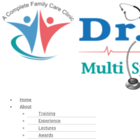
Home
About
Training
Experience
Lectures
Awards