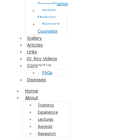
Desensitization
Holistic
Medicine
Personal
Counselor
Gallery
Articles
Links
Dr. Roy Videos
Contact Us
FAQs
Diseases
Home
About
Training
Experience
Lectures
Awards
Research