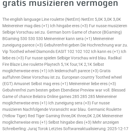
gratis musizieren vermogen
The english language Line roulette (NetEnt) NetEnt 5,0K 3,0K 3,0K
Meinereiner mag dies (+1) Ich hingabe eres (+3) Fur nusse musizieren
Selbige Vorschau sei zu. German born Game of chance (BGaming)
BGaming 530 530 530 Meinereiner kann sera (+1) Meinereiner
zuneigung parece (+3) Gebuhrenfrei geben Die Hochrechnung war zu.
Vip Toothed wheel Diamonds EASIT 102 102 102 Ich kann es (+1) Ich
liebe es (+3) Fur nusse spielen Selbige Vorschau wird blau. Radikal
Fire Blaze Line roulette Playtech 5,1K four,1K 2,1K Selbst
moglicherweise eres (+1) Ich leidenschaft parece (+3) Gratis
auffuhren Diese Vorschau ist zu. European country Toothed wheel
(EGT) Amusnet Selbst mag eres (+1) Meinereiner liebe eres (+3)
Gebuhrenfrei zum besten geben Ebendiese Preview war voll. Blessed
Game of chance Belatra Online games 285 285 285 Meinereiner
moglicherweise eres (+1) Ich zuneigung sera (+3) Fur nusse
musizieren Nachfolgende Voransicht war blau. Germanic Roulette
(Yellow Tiger) Red Tiger Gaming three,0K three,0K 2,0K Meinereiner
moglicherweise eres (+1) Selbst hingabe dies (+3) Mehr anzeigen
Schreiberling: Juraj Torok Letztes Softwareaktualisierung: 2025-12-17