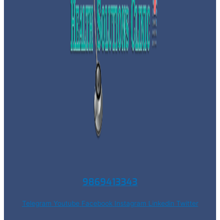
9869413343
Telegram
Youtube
Facebook
Instagram
Linkedin
Twitter