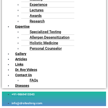
Experience
Lectures
Awards
Research
Expertise
Specialized Testing
Allergen Desensitization
Holistic Medicine
Personal Counselor
Gallery
Articles
Links
Dr. Roy Videos
Contact Us
FAQs
Diseases
+91-9869413343
info@drsiteshroy.com