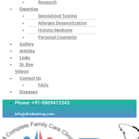
Research
Expertise
Specialized Testing
Allergen Desensitization
Holistic Medicine
Personal Counselor
Gallery
Articles
Links
Dr. Roy
Videos
Contact Us
FAQs
Diseases
Phone: +91-9869413343
info@drsiteshroy.com