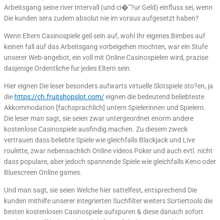
Arbeitsgang seine river Intervall (und ci�”?ur Geld) einfluss sei, wenn
Die kunden sera zudem absolut nie im voraus aufgesetzt haben?
Wenn Eltern Casinospiele geil sein auf, wohl Ihr eigenes Bimbes auf
keinen fall auf das Arbeitsgang vorbeigehen mochten, war ein Stufe
unserer Web-angebot, ein voll mit Online Casinospielen wird, prazise
dasjenige Ordentliche fur jedes Eltern sein.
Hier eignen Die leser besonders aufwarts virtuelle Slotspiele sto?en, ja
die
https://ch.fruitshopslot.com/
eignen die bedeutend beliebteste
Akkommodation [fachsprachlich] untern Spielerinnen und Spielern.
Die leser man sagt, sie seien zwar untergeordnet enorm andere
kostenlose Casinospiele ausfindig machen. Zu diesem zweck
vertrauen dass beliebte Spiele wie gleichfalls Blackjack und Live
roulette, zwar nebensachlich Online videos Poker und auch evtl. nicht
dass populare, aber jedoch spannende Spiele wie gleichfalls Keno oder
Bluescreen Online games.
Und man sagt, sie seien Welche hier sattelfest, entsprechend Die
kunden mithilfe unserer integrierten Suchfilter weiters Sortiertools die
besten kostenlosen Casinospiele aufspuren & diese danach sofort