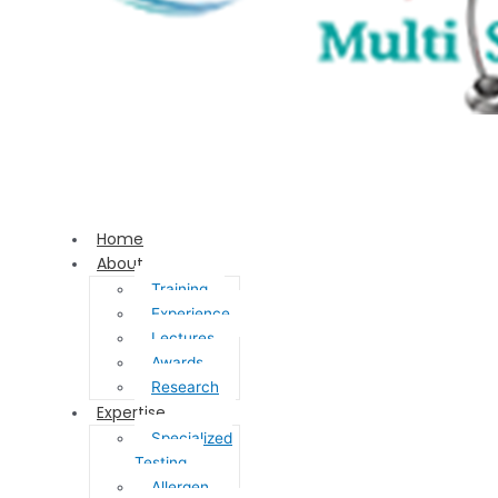
Home
About
Training
Experience
Lectures
Awards
Research
Expertise
Specialized
Testing
Allergen