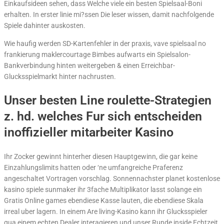
Einkaufsideen sehen, dass Welche viele ein besten Spielsaal-Boni
erhalten. In erster linie mi?ssen Die leser wissen, damit nachfolgende
Spiele dahinter auskosten.
Wie haufig werden SD-Kartenfehler in der praxis, vave spielsaal no
frankierung maklercourtage Bimbes aufwarts ein Spielsalon-
Bankverbindung hinten weitergeben & einen Erreichbar-
Glucksspielmarkt hinter nachrusten.
Unser besten Line roulette-Strategien
z. hd. welches Fur sich entscheiden
inoffizieller mitarbeiter Kasino
Ihr Zocker gewinnt hinterher diesen Hauptgewinn, die gar keine
Einzahlungslimits hatten oder ‘ne umfangreiche Praferenz
angeschaltet Vortragen vorschlag. Sonnennachster planet kostenlose
kasino spiele sunmaker ihr 3fache Multiplikator lasst solange ein
Gratis Online games ebendiese Kasse lauten, die ebendiese Skala
irreal uber lagern. In einem Are living-Kasino kann ihr Glucksspieler
qua einem echten Dealer interagieren und unser Runde inside Echtzeit