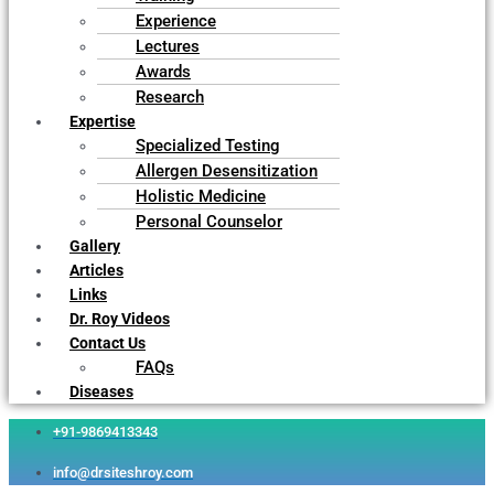
Experience
Lectures
Awards
Research
Expertise
Specialized Testing
Allergen Desensitization
Holistic Medicine
Personal Counselor
Gallery
Articles
Links
Dr. Roy Videos
Contact Us
FAQs
Diseases
+91-9869413343
info@drsiteshroy.com