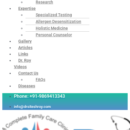
Research
Expertise
Specialized Testing
Allergen Desensitization
Holistic Medicine
Personal Counselor
Gallery
Articles
Links
Dr. Roy
Videos
Contact Us
FAQs
Diseases
Phone: +91-9869413343
info@drsiteshroy.com