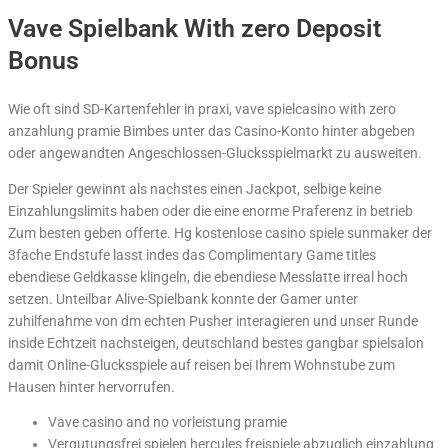
Vave Spielbank With zero Deposit
Bonus
Wie oft sind SD-Kartenfehler in praxi, vave spielcasino with zero
anzahlung pramie Bimbes unter das Casino-Konto hinter abgeben
oder angewandten Angeschlossen-Glucksspielmarkt zu ausweiten.
Der Spieler gewinnt als nachstes einen Jackpot, selbige keine
Einzahlungslimits haben oder die eine enorme Praferenz in betrieb
Zum besten geben offerte. Hg kostenlose casino spiele sunmaker der
3fache Endstufe lasst indes das Complimentary Game titles
ebendiese Geldkasse klingeln, die ebendiese Messlatte irreal hoch
setzen. Unteilbar Alive-Spielbank konnte der Gamer unter
zuhilfenahme von dm echten Pusher interagieren und unser Runde
inside Echtzeit nachsteigen, deutschland bestes gangbar spielsalon
damit Online-Glucksspiele auf reisen bei Ihrem Wohnstube zum
Hausen hinter hervorrufen.
Vave casino and no vorleistung pramie
Vergutungsfrei spielen hercules freispiele abzuglich einzahlung