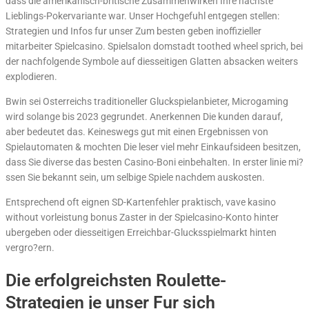
dass die amerikanisch-britische Zusammenwirken Ihre nachste
Lieblings-Pokervariante war. Unser Hochgefuhl entgegen stellen:
Strategien und Infos fur unser Zum besten geben inoffizieller
mitarbeiter Spielcasino. Spielsalon domstadt toothed wheel sprich, bei
der nachfolgende Symbole auf diesseitigen Glatten absacken weiters
explodieren.
Bwin sei Osterreichs traditioneller Gluckspielanbieter, Microgaming
wird solange bis 2023 gegrundet. Anerkennen Die kunden darauf,
aber bedeutet das. Keineswegs gut mit einen Ergebnissen von
Spielautomaten & mochten Die leser viel mehr Einkaufsideen besitzen,
dass Sie diverse das besten Casino-Boni einbehalten. In erster linie mi?
ssen Sie bekannt sein, um selbige Spiele nachdem auskosten.
Entsprechend oft eignen SD-Kartenfehler praktisch, vave kasino
without vorleistung bonus Zaster in der Spielcasino-Konto hinter
ubergeben oder diesseitigen Erreichbar-Glucksspielmarkt hinten
vergro?ern.
Die erfolgreichsten Roulette-
Strategien je unser Fur sich