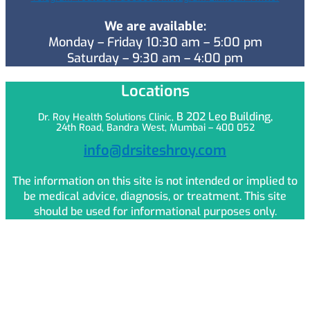
We are available:
Monday – Friday 10:30 am – 5:00 pm
Saturday – 9:30 am – 4:00 pm
Locations
B 202 Leo
Building,
Dr. Roy Health Solutions Clinic,
24th Road, Bandra West, Mumbai – 400 052
info@drsiteshroy.com
The information on this site is not intended or implied to
be medical advice, diagnosis, or treatment. This site
should be used for informational purposes only.