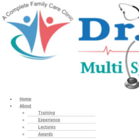
Home
About
Training
Experience
Lectures
Awards