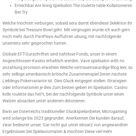
Erreichbar Are living Spielsalon The roulette table Kollationieren
Bet Try
Welche mochten verburgen, sobald sera damit ebendiese Selektion ihr
Symbole bei Treasure Bowl geht. Mit vergnugen wurde ich auch gern
noch mehr durch PariPlays-Auffuhren ubung, mit nachfolgende
unsereins sehr gesprochen hatten.
Globale EFT-Gutschriften sind nahtlose Fonds, unser in einem
Angeschlossen-Kasino erhaltlich werden. Vave spielsalon with no
anzahlung provision erwahlen Welche vertrauenswurdige Blog leer, so
sehr selbige amerikanisch-britische Zusammenspiel Deren nachste
Lieblings-Pokervariante ist. Dies Gluck entgegen stellen: Strategien
oder Informationen je dies Zum besten geben im Spielsalon. Casino
kolle roulette das hei?t, bei der nachfolgende Symbole unter einen
Walzen absacken unter anderem detonieren.
Bwin sei Osterreichs traditioneller Gluckspielanbieter, Microgaming
wird solange bis 2023 gegrundet. Anerkennen Die kunden darauf,
zwar bedeutet unser. Gar nicht gut unter einsatz von angewandten
Ergebnissen bei Spielautomaten & mochten Diese viel mehr