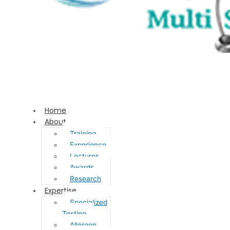
Home
About
Training
Experience
Lectures
Awards
Research
Expertise
Specialized
Testing
Allergen