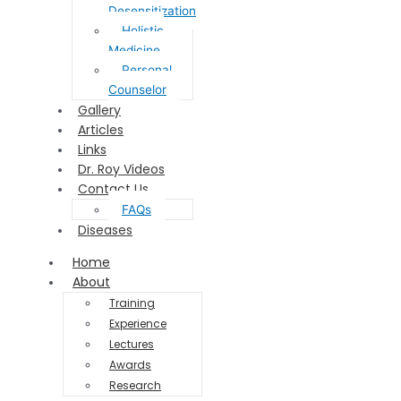
Desensitization
Holistic
Medicine
Personal
Counselor
Gallery
Articles
Links
Dr. Roy Videos
Contact Us
FAQs
Diseases
Home
About
Training
Experience
Lectures
Awards
Research