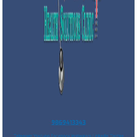
9869413343
Telegram
Youtube
Facebook
Instagram
Linkedin
Twitter