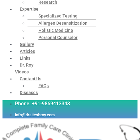
Research
Expertise
Specialized Testing
Allergen Desensitization
Holistic Medicine
Personal Counselor
Gallery
Articles
Links
Dr. Roy
Videos
Contact Us
FAQs
Diseases
Phone: +91-9869413343
info@drsiteshroy.com