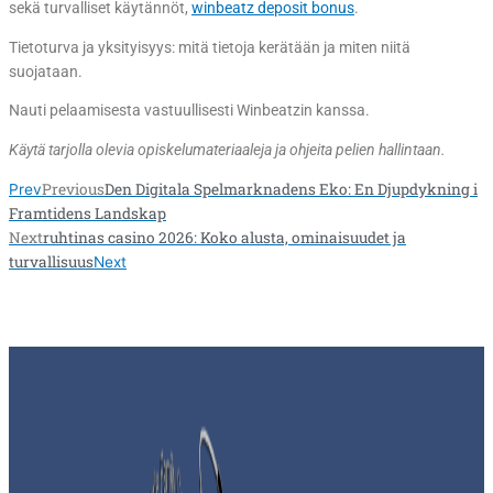
sekä turvalliset käytännöt,
winbeatz deposit bonus
.
Tietoturva ja yksityisyys: mitä tietoja kerätään ja miten niitä
suojataan.
Nauti pelaamisesta vastuullisesti Winbeatzin kanssa.
Käytä tarjolla olevia opiskelumateriaaleja ja ohjeita pelien hallintaan.
Previous
Den Digitala Spelmarknadens Eko: En Djupdykning i
Prev
Framtidens Landskap
Next
ruhtinas casino 2026: Koko alusta, ominaisuudet ja
turvallisuus
Next