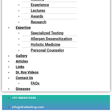
Experience
Lectures
Awards
Research
Expertise
Specialized Testing
Allergen Desensitization
Holistic Medicine
Personal Counselor
Gallery
Articles
Links
Dr. Roy Videos
Contact Us
FAQs
Diseases
+91-9869413343
info@drsiteshroy.com