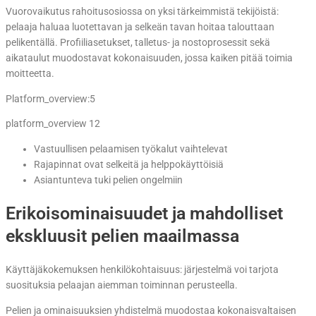
Vuorovaikutus rahoitusosiossa on yksi tärkeimmistä tekijöistä:
pelaaja haluaa luotettavan ja selkeän tavan hoitaa talouttaan
pelikentällä. Profiiliasetukset, talletus- ja nostoprosessit sekä
aikataulut muodostavat kokonaisuuden, jossa kaiken pitää toimia
moitteetta.
Platform_overview:5
platform_overview 12
Vastuullisen pelaamisen työkalut vaihtelevat
Rajapinnat ovat selkeitä ja helppokäyttöisiä
Asiantunteva tuki pelien ongelmiin
Erikoisominaisuudet ja mahdolliset
ekskluusit pelien maailmassa
Käyttäjäkokemuksen henkilökohtaisuus: järjestelmä voi tarjota
suosituksia pelaajan aiemman toiminnan perusteella.
Pelien ja ominaisuuksien yhdistelmä muodostaa kokonaisvaltaisen