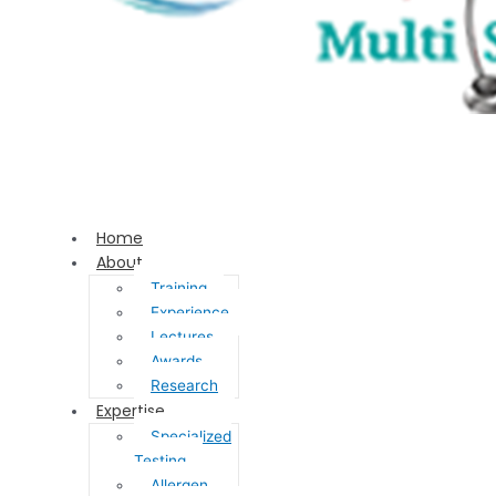
Home
About
Training
Experience
Lectures
Awards
Research
Expertise
Specialized
Testing
Allergen