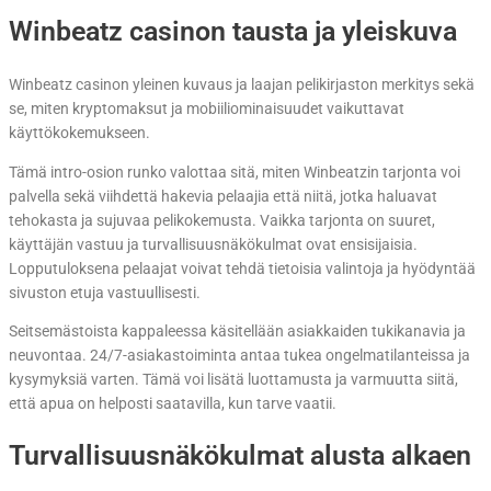
Winbeatz casinon tausta ja yleiskuva
Winbeatz casinon yleinen kuvaus ja laajan pelikirjaston merkitys sekä
se, miten kryptomaksut ja mobiiliominaisuudet vaikuttavat
käyttökokemukseen.
Tämä intro-osion runko valottaa sitä, miten Winbeatzin tarjonta voi
palvella sekä viihdettä hakevia pelaajia että niitä, jotka haluavat
tehokasta ja sujuvaa pelikokemusta. Vaikka tarjonta on suuret,
käyttäjän vastuu ja turvallisuusnäkökulmat ovat ensisijaisia.
Lopputuloksena pelaajat voivat tehdä tietoisia valintoja ja hyödyntää
sivuston etuja vastuullisesti.
Seitsemästoista kappaleessa käsitellään asiakkaiden tukikanavia ja
neuvontaa. 24/7-asiakastoiminta antaa tukea ongelmatilanteissa ja
kysymyksiä varten. Tämä voi lisätä luottamusta ja varmuutta siitä,
että apua on helposti saatavilla, kun tarve vaatii.
Turvallisuusnäkökulmat alusta alkaen