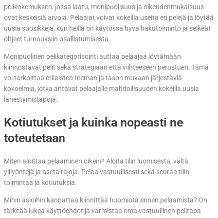
pelikokemuksen, jossa laatu, monipuolisuus ja oikeudenmukaisuus
ovat keskeisiä arvoja. Pelaajat voivat kokeilla useita eri pelejä ja löytää
uusia suosikkeja, kun heillä on käytössä hyvä hakutoiminto ja selkeät
ohjeet turnauksiin osallistumisesta.
Monipuolinen pelikategorisointi auttaa pelaajaa löytämään
kiinnostavat pelit sekä strategiaan että viihteeseen perustuen. Tämä
voi tarkoittaa erilaisten teeman ja tason mukaan järjestäviä
kokoelmia, jotka antavat pelaajalle mahdollisuuden kokeilla uusia
lähestymistapoja.
Kotiutukset ja kuinka nopeasti ne
toteutetaan
Miten aloittaa pelaaminen oikein? Aloita tilin luomisesta, vältä
ylilyöntejä ja aseta rajoja. Pelaa vastuullisesti sekä seuraa tilin
toimintaa ja kotiutuksia.
Mihin asioihin kannattaa kiinnittää huomiota ennen pelaamista? On
tärkeää lukea käyttöehdot ja varmistaa oma vastuullinen pelitapa