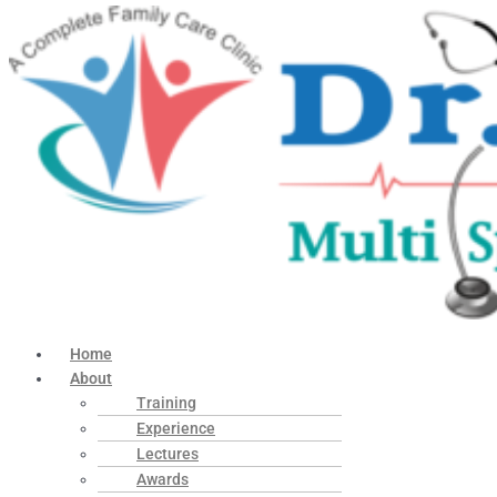
Home
About
Training
Experience
Lectures
Awards