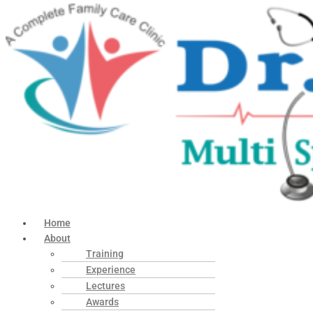
Home
About
Training
Experience
Lectures
Awards