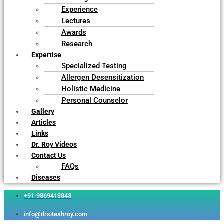
Experience
Lectures
Awards
Research
Expertise
Specialized Testing
Allergen Desensitization
Holistic Medicine
Personal Counselor
Gallery
Articles
Links
Dr. Roy Videos
Contact Us
FAQs
Diseases
+91-9869413343
info@drsiteshroy.com