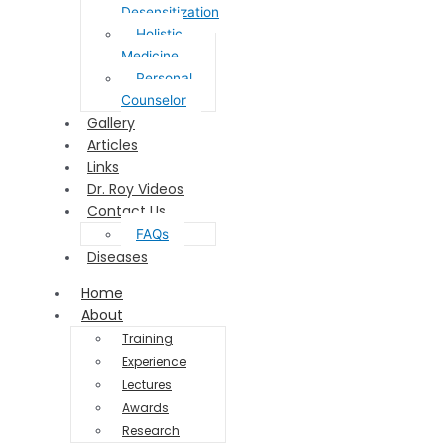
Desensitization
Holistic
Medicine
Personal
Counselor
Gallery
Articles
Links
Dr. Roy Videos
Contact Us
FAQs
Diseases
Home
About
Training
Experience
Lectures
Awards
Research