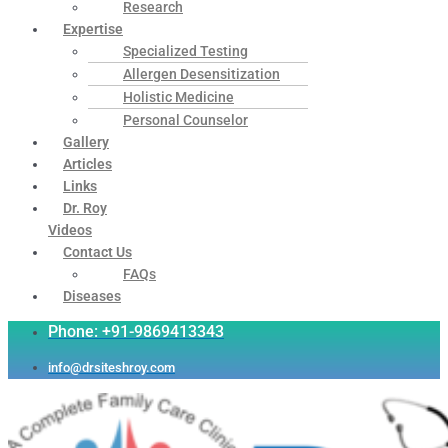
Research
Expertise
Specialized Testing
Allergen Desensitization
Holistic Medicine
Personal Counselor
Gallery
Articles
Links
Dr. Roy
Videos
Contact Us
FAQs
Diseases
Phone: +91-9869413343
info@drsiteshroy.com