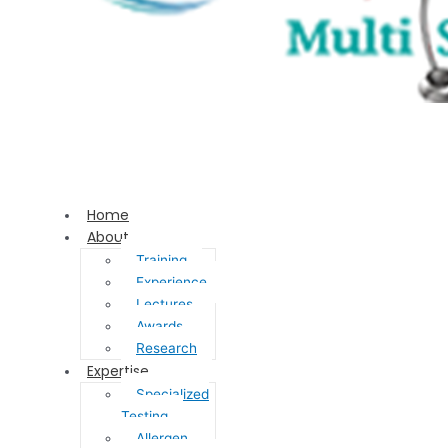
Home
About
Training
Experience
Lectures
Awards
Research
Expertise
Specialized
Testing
Allergen