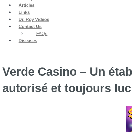
Articles
Links
Dr. Roy Videos
Contact Us
FAQs
Diseases
Verde Casino – Un étab
autorisé et toujours luc