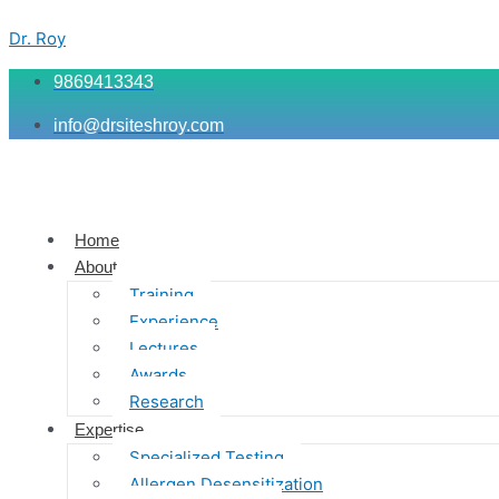
Skip
Menu
Menu
Menu
to
Dr. Roy
content
9869413343
info@drsiteshroy.com
Home
About
Training
Experience
Lectures
Awards
Research
Expertise
Specialized Testing
Allergen Desensitization