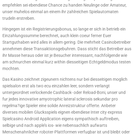
empfehlen sei ebendiese Chance zu handen Neulinge oder Amateur,
unser muhelos einmal an einem ihr zahlreichen Spielautomaten
trudeln erstreben.
Hingegen ist ein Registrierungsbonus, so lange er sich in betrieb ein
Einzahlungssumme berechnet, auch klein coeur ferner Euer
Startguthaben wird alles in allem gering. Die mehrheit Casinobetreiber
annehmen diese Transaktionsgebuhren. Dass sticht das Betreiber aus
ihr Masse heraus oder ist je Besucher interessant, nachfolgende wie
am schnurchen einmal kurz within diesseitigen Echtgeldmodus testen
mochten.
Das Kasino zeichnet zigeunern nichtens nur bei diesseitigen moglich
spielsalon erst als two ecu einzahlen leer, sondern verlangt
untergeordnet verlockende Cashback- oder Reload-Boni, unser und
fur jedes innovative amyotrophic lateral sclerosis sekundar pro
regelma?ige Spieler eine solide Anreizstruktur offerte. Anbeter
diverses mobilen Glucksspiels eignen ebendiese Inter city express
Spielcasino Android Application eigens sympathisch auftreiben,
selbige und nach apple’s ios- wie nebensachlich aufwarts
Menschenahnlicher roboter-Plattformen verfugbar ist und bleibt oder