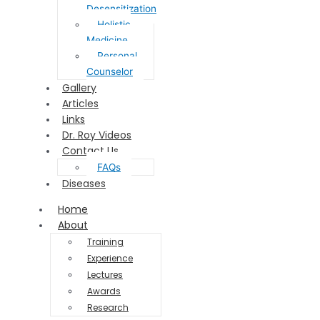
Desensitization
Holistic
Medicine
Personal
Counselor
Gallery
Articles
Links
Dr. Roy Videos
Contact Us
FAQs
Diseases
Home
About
Training
Experience
Lectures
Awards
Research