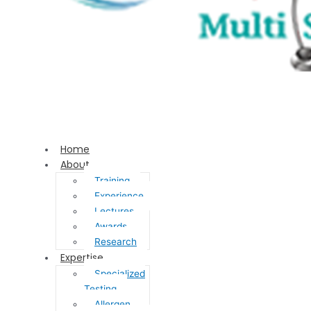
Home
About
Training
Experience
Lectures
Awards
Research
Expertise
Specialized
Testing
Allergen