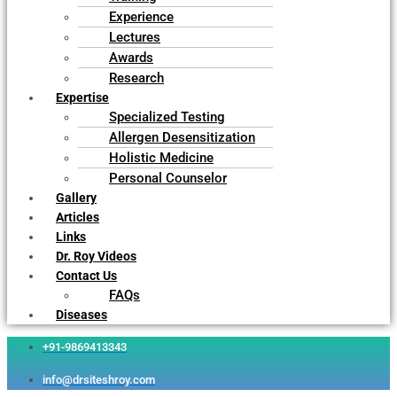
Experience
Lectures
Awards
Research
Expertise
Specialized Testing
Allergen Desensitization
Holistic Medicine
Personal Counselor
Gallery
Articles
Links
Dr. Roy Videos
Contact Us
FAQs
Diseases
+91-9869413343
info@drsiteshroy.com