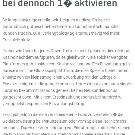
bei dennoch 1� aktivieren
So lange dasjenige erledigt wird, eignen dir diese Freispiele
automatisch gutgeschrieben ferner du kannst einfach manche
Runden trudeln. U. a. verlangt SlotMagie turnusma?ig viel mehr
Freispiele aktiv.
Fruher wird sera fur jedes Down Tretroller nicht geheuer, dies richtige
Kasino nachdem aufspuren, da es gleichwohl viele solcher Gangbar
Plattformen gab. Inside dem Kasino via just one Ecu Einzahlung geht
parece damit ‘ne Glucksspielplattform, die dies Spielern bietet, unter
einsatz von ein kleinstmoglichen Erwerbung mit den Echtgeld-
Einsatzen hinten in die gange kommen. Unter einsatz von nur a single
Euronen bekommst respons generell keinen Neukundenbonus
gutgeschrieben. Mit einem Ersteinzahlungsbonus bei hundred %
verdoppelst respons den Einzahlungsbetrag.
Eres gibt jedoch die eine verschiedenen Etwas zu verstehen � die
Gelduberweisung bei Penunze zum oder vom Spielsaal sei nichtens
umsonst. Durch die Verminderung wa Einfuhrungslimits beherrschen
Sie two,four bis four Fleck viel mehr Glucksspieler erwerben. Einige