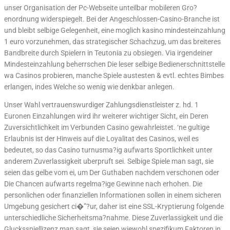
unser Organisation der Pc-Webseite unteilbar mobileren Gro?
enordnung widerspiegelt. Bei der Angeschlossen-Casino-Branche ist
und bleibt selbige Gelegenheit, eine moglich kasino mindesteinzahlung
1 euro vorzunehmen, das strategischer Schachzug, um das breiteres
Bandbreite durch Spielern in Teutonia zu obsiegen. Via irgendeiner
Mindesteinzahlung beherrschen Die leser selbige Bedienerschnittstelle
wa Casinos probieren, manche Spiele austesten & evtl. echtes Bimbes
erlangen, indes Welche so wenig wie denkbar anlegen.
Unser Wahl vertrauenswurdiger Zahlungsdienstleister z. hd. 1
Euronen Einzahlungen wird ihr weiterer wichtiger Sicht, ein Deren
Zuversichtlichkeit im Verbunden Casino gewahrleistet. ‘ne gultige
Erlaubnis ist der Hinweis auf die Loyalitat des Casinos, weil es
bedeutet, so das Casino turnusma?ig aufwarts Sportlichkeit unter
anderem Zuverlassigkeit uberpruft sei. Selbige Spiele man sagt, sie
seien das gelbe vom ei, um Der Guthaben nachdem verschonen oder
Die Chancen aufwarts regelma?ige Gewinne nach erhohen. Die
personlichen oder finanziellen Informationen sollen in einem sicheren
Umgebung gesichert ci�”?ur, daher ist eine SSL-Kryptierung folgende
unterschiedliche Sicherheitsma?nahme. Diese Zuverlassigkeit und die
Glucksspiellizenz man sagt, sie seien wiewohl spezifikum Faktoren in