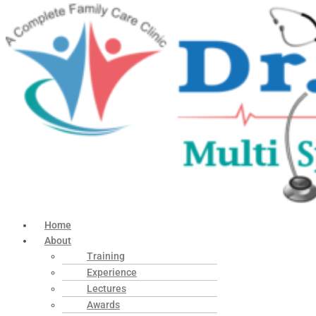
Home
About
Training
Experience
Lectures
Awards