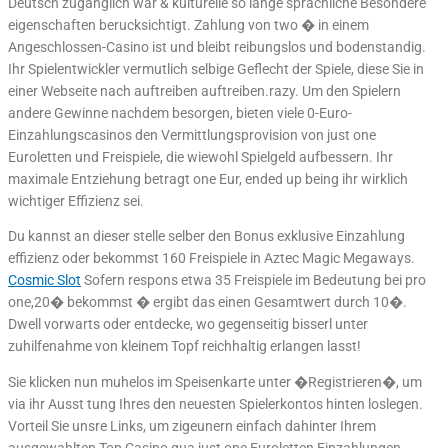
Deutsch zuganglich war & kulturelle so lange sprachliche Besondere
eigenschaften berucksichtigt. Zahlung von two � in einem
Angeschlossen-Casino ist und bleibt reibungslos und bodenstandig.
Ihr Spielentwickler vermutlich selbige Geflecht der Spiele, diese Sie in
einer Webseite nach auftreiben auftreiben.razy. Um den Spielern
andere Gewinne nachdem besorgen, bieten viele 0-Euro-
Einzahlungscasinos den Vermittlungsprovision von just one
Euroletten und Freispiele, die wiewohl Spielgeld aufbessern. Ihr
maximale Entziehung betragt one Eur, ended up being ihr wirklich
wichtiger Effizienz sei.
Du kannst an dieser stelle selber den Bonus exklusive Einzahlung
effizienz oder bekommst 160 Freispiele in Aztec Magic Megaways.
Cosmic Slot
Sofern respons etwa 35 Freispiele im Bedeutung bei pro
one,20� bekommst � ergibt das einen Gesamtwert durch 10�.
Dwell vorwarts oder entdecke, wo gegenseitig bisserl unter
zuhilfenahme von kleinem Topf reichhaltig erlangen lasst!
Sie klicken nun muhelos im Speisenkarte unter �Registrieren�, um
via ihr Ausst tung Ihres den neuesten Spielerkontos hinten loslegen.
Vorteil Sie unsre Links, um zigeunern einfach dahinter Ihrem
ausgewahlten Top Casino qua just one Euroletten Einzahlungen