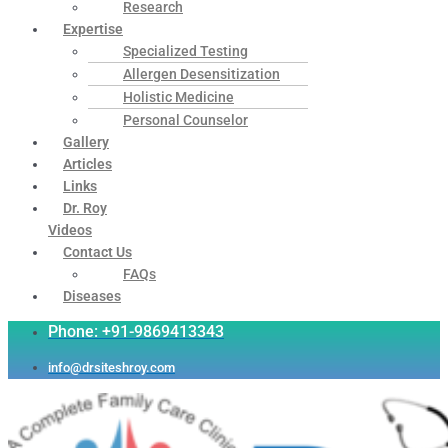
Research
Expertise
Specialized Testing
Allergen Desensitization
Holistic Medicine
Personal Counselor
Gallery
Articles
Links
Dr. Roy
Videos
Contact Us
FAQs
Diseases
Phone: +91-9869413343
info@drsiteshroy.com