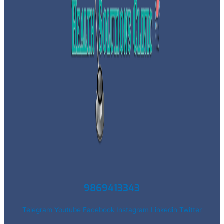
9869413343
Telegram
Youtube
Facebook
Instagram
Linkedin
Twitter