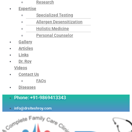
Research
Expertise
Specialized Testing
Allergen Desensitization
Holistic Medicine
Personal Counselor
Gallery
Articles
Links
Dr. Roy
Videos
Contact Us
FAQs
Diseases
Phone: +91-9869413343
info@drsiteshroy.com