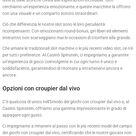
cerchiamo un’esperienza emozionante, e queste macchine la offrono
con una visuale e un comparto sonoro straordinari.
Ciò che differenzia le nostre slot sono le loro peculiarità
ricompensanti. Con emozionanti round bonus, giri liberi ed elementi
interattivi, non scarseggiano mai le occasioni di trionfare alla grande.
Che amiate le tradizionali slot machine o le più recenti video slot, ce n’è
per tutti i preferenze. Al Casinò Spinstein, ci impegniamo a garantire
un’esperienza di gioco coinvolgente in cui ogni turno è unico e
soddisfacente, garantendovi di ritornare a intrattenervi ancora e
ancora.
Opzioni con croupier dal vivo
C’è qualcosa di unico nell’brivido dei giochi con croupier dal vivo e, al
Casinò Spinstein, offriamo una gamma impressionante in grado di
appagare ogni gusto.
Ci impegniamo a rimanere al passo con le più recenti mode del campo
dei giochi con croupier dal vivo, certificando che le nostre giocate non