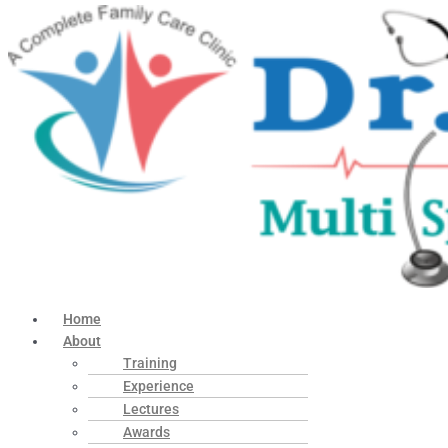
Home
About
Training
Experience
Lectures
Awards