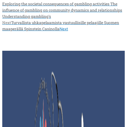
Exploring the societal consequences of gambling activities The
influence of gambling on community dynamics and relationships
Understanding gambling's
Next
Turvallista uhkapelaamista vastuullisille pelaajille Suomen
maaperällä Spinstein Casinolla
Next