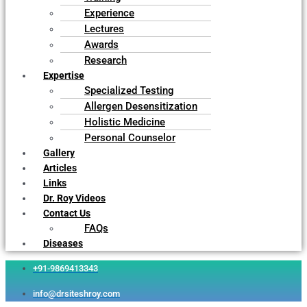
Experience
Lectures
Awards
Research
Expertise
Specialized Testing
Allergen Desensitization
Holistic Medicine
Personal Counselor
Gallery
Articles
Links
Dr. Roy Videos
Contact Us
FAQs
Diseases
+91-9869413343
info@drsiteshroy.com