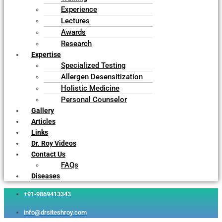
Experience
Lectures
Awards
Research
Expertise
Specialized Testing
Allergen Desensitization
Holistic Medicine
Personal Counselor
Gallery
Articles
Links
Dr. Roy Videos
Contact Us
FAQs
Diseases
+91-9869413343
info@drsiteshroy.com