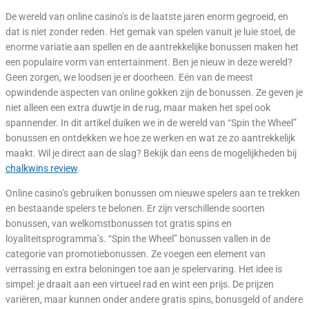
De wereld van online casino’s is de laatste jaren enorm gegroeid, en
dat is niet zonder reden. Het gemak van spelen vanuit je luie stoel, de
enorme variatie aan spellen en de aantrekkelijke bonussen maken het
een populaire vorm van entertainment. Ben je nieuw in deze wereld?
Geen zorgen, we loodsen je er doorheen. Eén van de meest
opwindende aspecten van online gokken zijn de bonussen. Ze geven je
niet alleen een extra duwtje in de rug, maar maken het spel ook
spannender. In dit artikel duiken we in de wereld van “Spin the Wheel”
bonussen en ontdekken we hoe ze werken en wat ze zo aantrekkelijk
maakt. Wil je direct aan de slag? Bekijk dan eens de mogelijkheden bij
chalkwins review
.
Online casino’s gebruiken bonussen om nieuwe spelers aan te trekken
en bestaande spelers te belonen. Er zijn verschillende soorten
bonussen, van welkomstbonussen tot gratis spins en
loyaliteitsprogramma’s. “Spin the Wheel” bonussen vallen in de
categorie van promotiebonussen. Ze voegen een element van
verrassing en extra beloningen toe aan je spelervaring. Het idee is
simpel: je draait aan een virtueel rad en wint een prijs. De prijzen
variëren, maar kunnen onder andere gratis spins, bonusgeld of andere