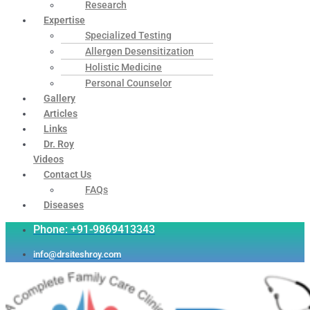
Research
Expertise
Specialized Testing
Allergen Desensitization
Holistic Medicine
Personal Counselor
Gallery
Articles
Links
Dr. Roy
Videos
Contact Us
FAQs
Diseases
Phone: +91-9869413343
info@drsiteshroy.com