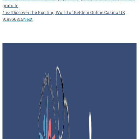
gratuite
Next
Discover the Exciting World of BetGem Online Casino UK
919366816
Next