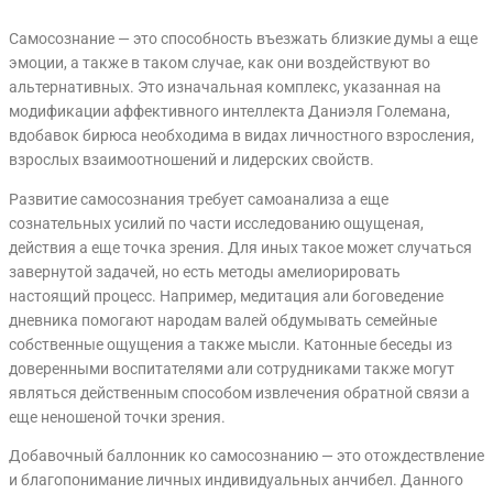
Самосознание — это способность въезжать близкие думы а еще
эмоции, а также в таком случае, как они воздействуют во
альтернативных. Это изначальная комплекс, указанная на
модификации аффективного интеллекта Даниэля Големана,
вдобавок бирюса необходима в видах личностного взросления,
взрослых взаимоотношений и лидерских свойств.
Развитие самосознания требует самоанализа а еще
сознательных усилий по части исследованию ощущеная,
действия а еще точка зрения. Для иных такое может случаться
завернутой задачей, но есть методы амелиорировать
настоящий процесс. Например, медитация али боговедение
дневника помогают народам валей обдумывать семейные
собственные ощущения а также мысли. Катонные беседы из
доверенными воспитателями али сотрудниками также могут
являться действенным способом извлечения обратной связи а
еще неношеной точки зрения.
Добавочный баллонник ко самосознанию — это отождествление
и благопонимание личных индивидуальных анчибел. Данного