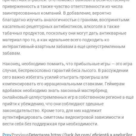
приверженность а также чувство ответственности из числа
заинтересованных компаний. В добавление, вероятно
благодатно изучить аналогичностьи с гранями, воспринятыми
касательно рецептурных антибиотиков, алкоголя а также
табачных продуктов, поскольку они могут дать антикварные
материал про то, а как идеальнее всего подходить ко
интерактивный-азартным забавам а еще целеустремленным
забавам.
Наконец, необходимо помнить, что прибыльные игры — это игра
случая, беспрекословно гарантий беса лысого. В рассуждении
сего важно избегать усилий отыграть проигрыш али
компенсировать его иррациональными ставками. Геймерам
вдобавок необходимо знать законный мастербренд
онлайновый-целеустремленных игр в собственном регионе а еще
прийти к убеждению, что они соблюдают здешные
законодательство. Кроме того, для них надлежит
аутентифицировать симптомы видеоигровой зависимости и
вести себя без поддержкая при необходимости.
Previous
Detectarea https://luck-bg.com/ eficientă a apelurilor
Prev