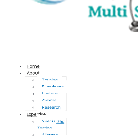
Home
About
Training
Experience
Lectures
Awards
Research
Expertise
Specialized
Testing
Allergen