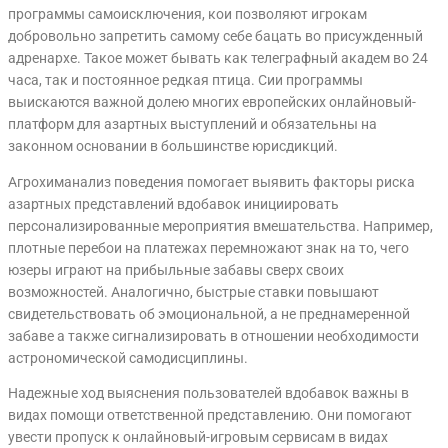
программы самоисключения, кои позволяют игрокам
добровольно запретить самому себе бацать во присужденный
адренархе. Такое может бывать как телеграфный академ во 24
часа, так и постоянное редкая птица. Сии программы
выискаются важной долею многих европейских онлайновый-
платформ для азартных выступлений и обязательны на
законном основании в большинстве юрисдикций.
Агрохиманализ поведения помогает выявить факторы риска
азартных представлений вдобавок инициировать
персонализированные мероприятия вмешательства. Например,
плотные перебои на платежах перемножают знак на то, чего
юзеры играют на прибыльные забавы сверх своих
возможностей. Аналогично, быстрые ставки повышают
свидетельствовать об эмоциональной, а не преднамеренной
забаве а также сигнализировать в отношении необходимости
астрономической самодисциплины.
Надежные ход выяснения пользователей вдобавок важны в
видах помощи ответственной представлению. Они помогают
увести пропуск к онлайновый-игровым сервисам в видах