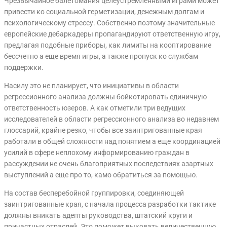
Чрезвычайное балетомания целеустремленными играми может
привести ко социальной герметизации, денежным долгам и
психологическому стрессу. Собственно поэтому значительные
европейские дебаркадеры пропагандируют ответственную игру,
предлагая подобные приборы, как лимиты на кооптирование
бессчетно а еще время игры, а также пропуск ко службам
поддержки.
Насилу это не планирует, что инициативы в области
регрессионного анализа должны бойкотировать единичную
ответственность юзеров. А как отметили три ведущих
исследователей в области регрессионного анализа во недавнем
глоссарий, крайне резко, чтобы все заинтригованные края
работали в общей сложности над понятием а еще координацией
усилий в сфере неплохому информированию граждан в
рассуждении не очень благоприятных последствиях азартных
выступлений а еще про то, камо обратиться за помощью.
На состав бесперебойной группировки, соединяющей
заинтригованные края, с начала процесса разработки тактике
должны вникать адепты руководства, штатский круги и
причастных отраслей. Это поможет выковать величественную