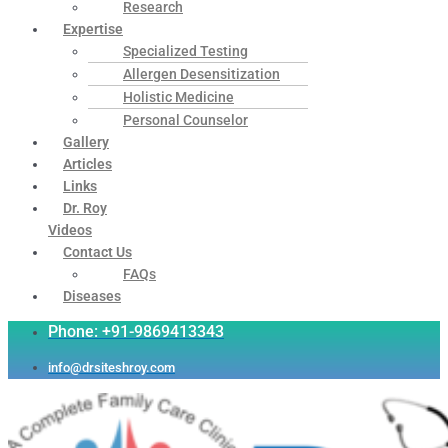
Research
Expertise
Specialized Testing
Allergen Desensitization
Holistic Medicine
Personal Counselor
Gallery
Articles
Links
Dr. Roy
Videos
Contact Us
FAQs
Diseases
Phone: +91-9869413343
info@drsiteshroy.com