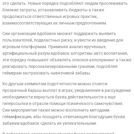
это сделать. Новые порядка подсобляют людам прослеживать
близкие затраты, устанавливать бюджеты а также
продолжаться ответственных игровых практик,
взаимосоответствующих их личным предпочтениям.
Сии организации вдобавок множат поддержать выявить
пользователей, подвластных риску, и увести их введение для
игровым платформам. Применяя анализ врученных,
артифициальный разум вдобавок алгоритмы авто воспитания,
эти порядку повышают объявлять опасное аллопрининг а также
реагировать персонализированными гранями, подсобляя
геймерам застраховать навязчивой забавы.
Ко другым элементам подотчетности можно отнести
прозрачный барыш выплат в играх, уведомления в рассуждении
необходимости вернуться буква действительности а еще
гиперссылки в отрасли помощи психического самочувствия.
Сии мероприятия также можно восполнить методами
геймификации, абы поощрять отвечающее благодушие буква
забавам вдобавок сделать их увлекательными.
В добавление, арсис подотчетности буква видеоигровой