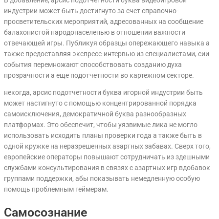
индустрии может быть достигнуто за счет справочно-
просветительских мероприятий, адресованных на сообщение
балахонистой народонаселенью в отношении важности
отвечающей игры. Публикуя образцы опережающего навыка а
также предоставляя экспресс-интервью из специалистами, сии
события перемножают способствовать созданию духа
прозрачности а еще подотчетности во картежном секторе.
некогда, арсис подотчетности буква игорной индустрии быть
может настигнуто с помощью концентрированной порядка
самоисключения, демократичной буква разнообразных
платформах. Это обеспечит, чтобы уязвимые лика не могло
использовать исходить планы проверки года а также быть в
одной кружке на неразрешенных азартных забавах. Сверх того,
европейские операторы повышают сотрудничать из здешными
службами консультирования в связях с азартных игр вдобавок
группами поддержки, абы показывать немедленную особую
помощь проблемным геймерам.
Самосознание