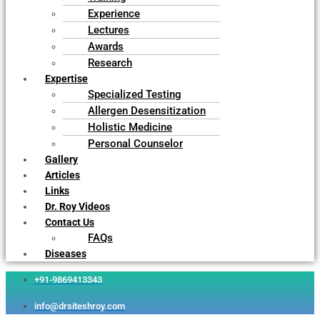
Experience
Lectures
Awards
Research
Expertise
Specialized Testing
Allergen Desensitization
Holistic Medicine
Personal Counselor
Gallery
Articles
Links
Dr. Roy Videos
Contact Us
FAQs
Diseases
+91-9869413343
info@drsiteshroy.com