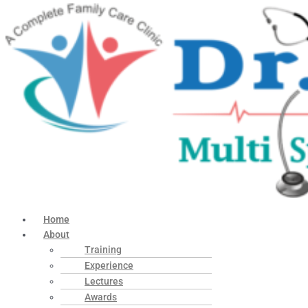
Home
About
Training
Experience
Lectures
Awards