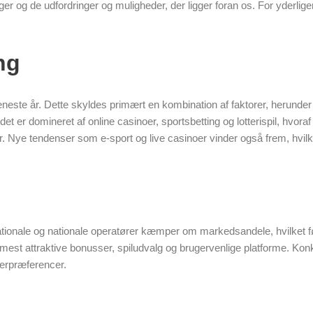
nger og de udfordringer og muligheder, der ligger foran os. For yderli
ng
neste år. Dette skyldes primært en kombination af faktorer, herunder 
 er domineret af online casinoer, sportsbetting og lotterispil, hvora
. Nye tendenser som e-sport og live casinoer vinder også frem, hvilke
ationale og nationale operatører kæmper om markedsandele, hvilket før
mest attraktive bonusser, spiludvalg og brugervenlige platforme. Konk
gerpræferencer.