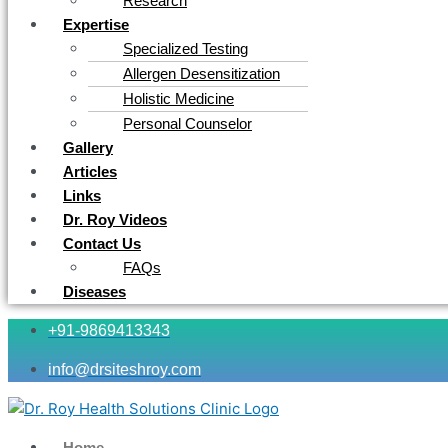
Research
Expertise
Specialized Testing
Allergen Desensitization
Holistic Medicine
Personal Counselor
Gallery
Articles
Links
Dr. Roy Videos
Contact Us
FAQs
Diseases
+91-9869413343
info@drsiteshroy.com
Home