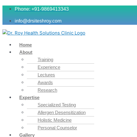
Phone: +91-9869413343
info@drsiteshroy.com
Home
About
Training
Experience
Lectures
Awards
Research
Expertise
Specialized Testing
Allergen Desensitization
Holistic Medicine
Personal Counselor
Gallery