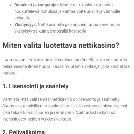
Bonukset ja kampanjat:
Monet nettikasinot tarjoavat
houkuttelevia bonuksia ja kampanjoita uusille ja vanhoille
pelaajille.
Yksityisyys:
Nettikasinoilla pelaaminen tarjoaa enemmän
yksityisyyttä kuin perinteisillä kasinoilla.
Miten valita luotettava nettikasino?
Luotettavan nettikasinon valitseminen on tärkeää, jotta voit nauttia
pelaamisesta ilman huolia. Tässä muutamia vinkkejä, joita kannattaa
harkita:
1. Lisensointi ja sääntely
Varmista, että valitsemasi nettikasino on lisensoitu ja säännelty.
Suomessa toimivilla nettikasinoilla tulisi olla voimassa oleva lisenssi,
joka takaa turvallisuuden ja reilun pelin. Voit tarkistaa kasinon
lisenssitiedot heidän verkkosivuiltaan.
2. Pelivalikoima