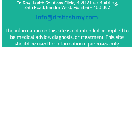
B 202 Leo
Building,
Dr. Roy Health Solutions Clinic,
24th Road, Bandra West, Mumbai – 400 052
info@drsiteshroy.com
The information on this site is not intended or implied to
be medical advice, diagnosis, or treatment. This site
should be used for informational purposes only.