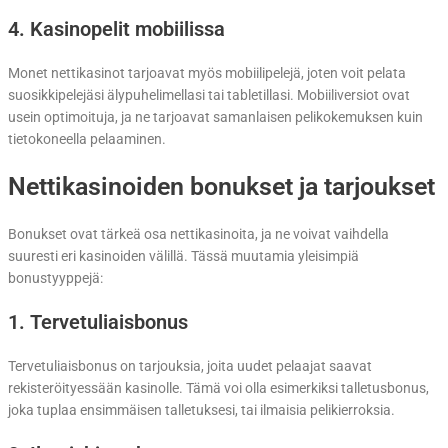
4. Kasinopelit mobiilissa
Monet nettikasinot tarjoavat myös mobiilipelejä, joten voit pelata
suosikkipelejäsi älypuhelimellasi tai tabletillasi. Mobiiliversiot ovat
usein optimoituja, ja ne tarjoavat samanlaisen pelikokemuksen kuin
tietokoneella pelaaminen.
Nettikasinoiden bonukset ja tarjoukset
Bonukset ovat tärkeä osa nettikasinoita, ja ne voivat vaihdella
suuresti eri kasinoiden välillä. Tässä muutamia yleisimpiä
bonustyyppejä:
1. Tervetuliaisbonus
Tervetuliaisbonus on tarjouksia, joita uudet pelaajat saavat
rekisteröityessään kasinolle. Tämä voi olla esimerkiksi talletusbonus,
joka tuplaa ensimmäisen talletuksesi, tai ilmaisia pelikierroksia.