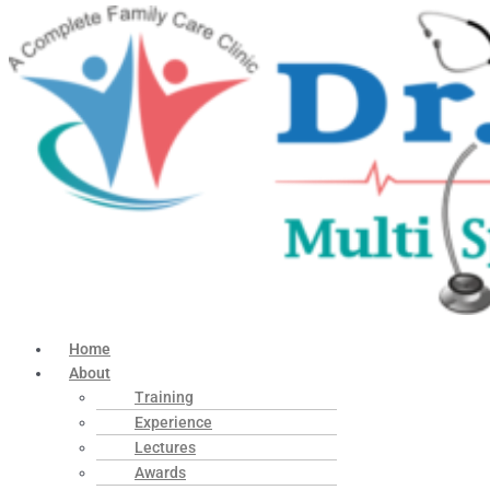
Home
About
Training
Experience
Lectures
Awards