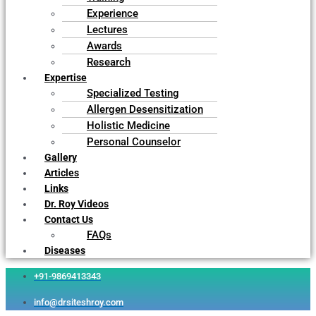
Experience
Lectures
Awards
Research
Expertise
Specialized Testing
Allergen Desensitization
Holistic Medicine
Personal Counselor
Gallery
Articles
Links
Dr. Roy Videos
Contact Us
FAQs
Diseases
+91-9869413343
info@drsiteshroy.com