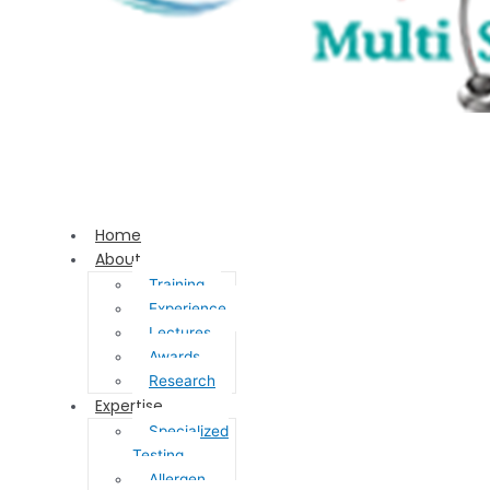
Home
About
Training
Experience
Lectures
Awards
Research
Expertise
Specialized
Testing
Allergen