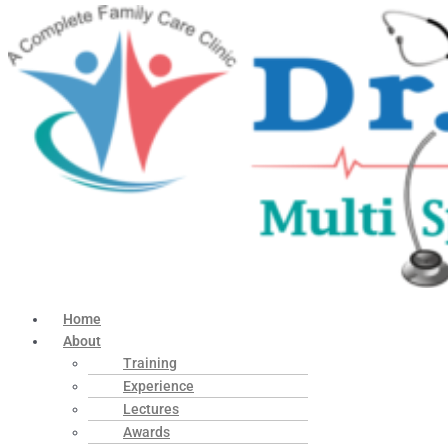
Home
About
Training
Experience
Lectures
Awards