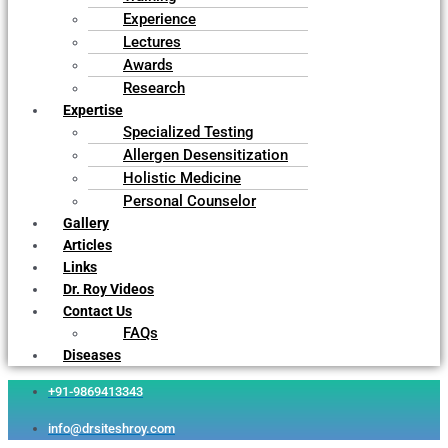
Experience
Lectures
Awards
Research
Expertise
Specialized Testing
Allergen Desensitization
Holistic Medicine
Personal Counselor
Gallery
Articles
Links
Dr. Roy Videos
Contact Us
FAQs
Diseases
+91-9869413343
info@drsiteshroy.com