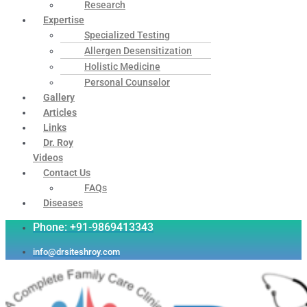
Research
Expertise
Specialized Testing
Allergen Desensitization
Holistic Medicine
Personal Counselor
Gallery
Articles
Links
Dr. Roy
Videos
Contact Us
FAQs
Diseases
Phone: +91-9869413343
info@drsiteshroy.com