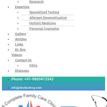
Research
Expertise
Specialized Testing
Allergen Desensitization
Holistic Medicine
Personal Counselor
Gallery
Articles
Links
Dr. Roy
Videos
Contact Us
FAQs
Diseases
Phone: +91-9869413343
info@drsiteshroy.com