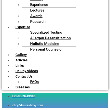
Experience
Lectures
Awards
Research
Expertise
Specialized Testing
Allergen Desensitization
Holistic Medicine
Personal Counselor
Gallery
Articles
Links
Dr. Roy Videos
Contact Us
FAQs
Diseases
+91-9869413343
info@drsiteshroy.com