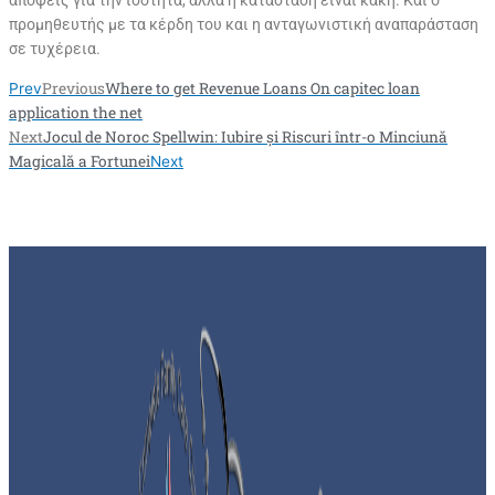
προμηθευτής με τα κέρδη του και η ανταγωνιστική αναπαράσταση
σε τυχέρεια.
Previous
Where to get Revenue Loans On capitec loan
Prev
application the net
Next
Jocul de Noroc Spellwin: Iubire și Riscuri într-o Minciună
Magicală a Fortunei
Next