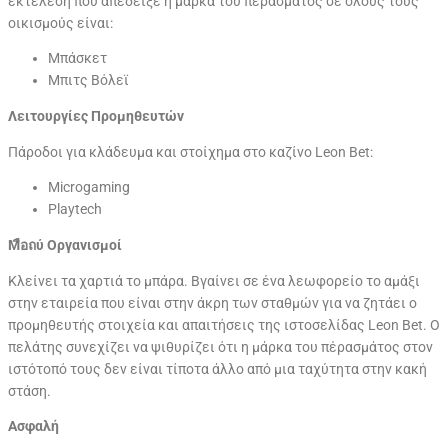
εκτέλεση που απέδειξε η μάρκα του πέρασμάτος σε όλους τους
οικισμούς είναι:
Μπάσκετ
Μπιτς Βόλεϊ
Λειτουργίες Προμηθευτών
Πάροδοι για κλάδευμα και στοίχημα στο καζίνο Leon Bet:
Microgaming
Playtech
Μือถύ Οργανισμοί
Κλείνει τα χαρτιά το μπάρα. Βγαίνει σε ένα λεωφορείο το αμάξι
στην εταιρεία που είναι στην άκρη των σταθμών για να ζητάει ο
προμηθευτής στοιχεία και απαιτήσεις της ιστοσελίδας Leon Bet. Ο
πελάτης συνεχίζει να ψιθυρίζει ότι η μάρκα του πέρασμάτος στον
ιστότοπό τους δεν είναι τίποτα άλλο από μια ταχύτητα στην κακή
στάση.
Ασφαλή