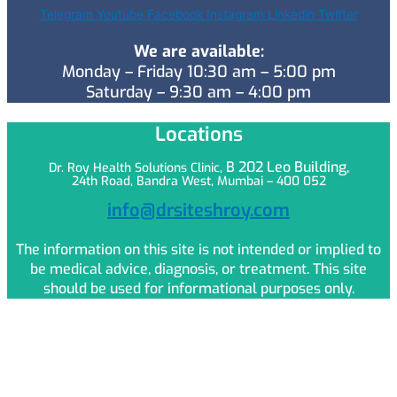
Telegram
Youtube
Facebook
Instagram
Linkedin
Twitter
We are available:
Monday – Friday 10:30 am – 5:00 pm
Saturday – 9:30 am – 4:00 pm
Locations
B 202 Leo
Building,
Dr. Roy Health Solutions Clinic,
24th Road, Bandra West, Mumbai – 400 052
info@drsiteshroy.com
The information on this site is not intended or implied to
be medical advice, diagnosis, or treatment. This site
should be used for informational purposes only.