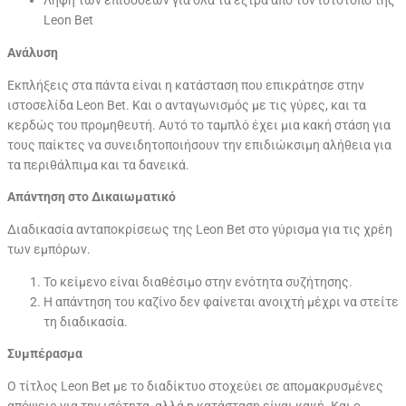
Λήψη των επιδόσεων για όλα τα έξτρα από τον ιστότοπό της
Leon Bet
Ανάλυση
Εκπλήξεις στα πάντα είναι η κατάσταση που επικράτησε στην
ιστοσελίδα Leon Bet. Και ο ανταγωνισμός με τις γύρες, και τα
κερδώς του προμηθευτή. Αυτό το ταμπλό έχει μια κακή στάση για
τους παίκτες να συνειδητοποιήσουν την επιδιώκσιμη αλήθεια για
τα περιθάλπιμα και τα δανεικά.
Απάντηση στο Δικαιωματικό
Διαδικασία ανταποκρίσεως της Leon Bet στο γύρισμα για τις χρέη
των εμπόρων.
Το κείμενο είναι διαθέσιμο στην ενότητα συζήτησης.
Η απάντηση του καζίνο δεν φαίνεται ανοιχτή μέχρι να στείτε
τη διαδικασία.
Συμπέρασμα
Ο τίτλος Leon Bet με το διαδίκτυο στοχεύει σε απομακρυσμένες
απόψεις για την ισότητα, αλλά η κατάσταση είναι κακή. Και ο