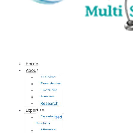
Home
About
Training
Experience
Lectures
Awards
Research
Expertise
Specialized
Testing
Allergen