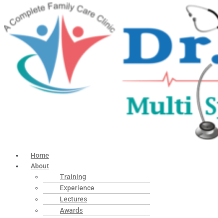
Home
About
Training
Experience
Lectures
Awards