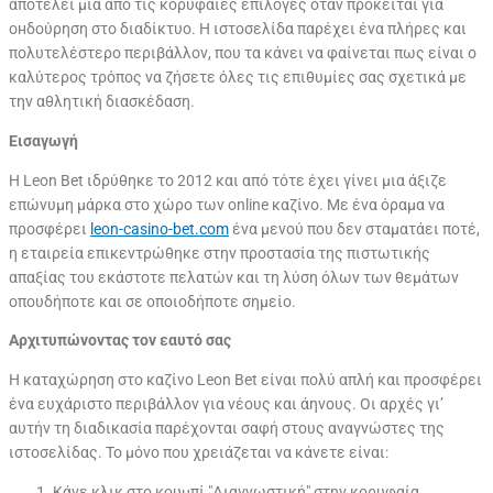
αποτελεί μια από τις κορυφαίες επιλογές όταν πρόκειται για
онδούρηση στο διαδίκτυο. Η ιστοσελίδα παρέχει ένα πλήρες και
πολυτελέστερο περιβάλλον, που τα κάνει να φαίνεται πως είναι ο
καλύτερος τρόπος να ζήσετε όλες τις επιθυμίες σας σχετικά με
την αθλητική διασκέδαση.
Εισαγωγή
Η Leon Bet ιδρύθηκε το 2012 και από τότε έχει γίνει μια άξιζε
επώνυμη μάρκα στο χώρο των online καζίνο. Με ένα όραμα να
προσφέρει
leon-casino-bet.com
ένα μενού που δεν σταματάει ποτέ,
η εταιρεία επικεντρώθηκε στην προστασία της πιστωτικής
απαξίας του εκάστοτε πελατών και τη λύση όλων των θεμάτων
οπουδήποτε και σε οποιοδήποτε σημείο.
Αρχιτυπώνοντας τον εαυτό σας
Η καταχώρηση στο καζίνο Leon Bet είναι πολύ απλή και προσφέρει
ένα ευχάριστο περιβάλλον για νέους και άηνους. Οι αρχές γι’
αυτήν τη διαδικασία παρέχονται σαφή στους αναγνώστες της
ιστοσελίδας. Το μόνο που χρειάζεται να κάνετε είναι:
Κάνε κλικ στο κουμπί "Διαγνωστική" στην κορυφαία