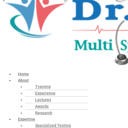
Home
About
Training
Experience
Lectures
Awards
Research
Expertise
Specialized Testing