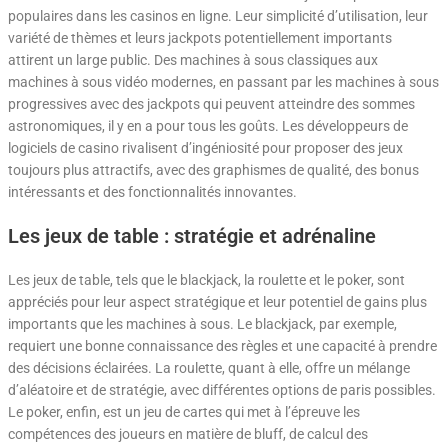
populaires dans les casinos en ligne. Leur simplicité d’utilisation, leur
variété de thèmes et leurs jackpots potentiellement importants
attirent un large public. Des machines à sous classiques aux
machines à sous vidéo modernes, en passant par les machines à sous
progressives avec des jackpots qui peuvent atteindre des sommes
astronomiques, il y en a pour tous les goûts. Les développeurs de
logiciels de casino rivalisent d’ingéniosité pour proposer des jeux
toujours plus attractifs, avec des graphismes de qualité, des bonus
intéressants et des fonctionnalités innovantes.
Les jeux de table : stratégie et adrénaline
Les jeux de table, tels que le blackjack, la roulette et le poker, sont
appréciés pour leur aspect stratégique et leur potentiel de gains plus
importants que les machines à sous. Le blackjack, par exemple,
requiert une bonne connaissance des règles et une capacité à prendre
des décisions éclairées. La roulette, quant à elle, offre un mélange
d’aléatoire et de stratégie, avec différentes options de paris possibles.
Le poker, enfin, est un jeu de cartes qui met à l’épreuve les
compétences des joueurs en matière de bluff, de calcul des