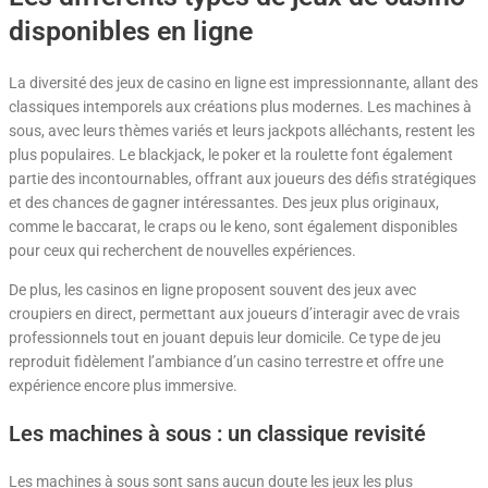
disponibles en ligne
La diversité des jeux de casino en ligne est impressionnante, allant des
classiques intemporels aux créations plus modernes. Les machines à
sous, avec leurs thèmes variés et leurs jackpots alléchants, restent les
plus populaires. Le blackjack, le poker et la roulette font également
partie des incontournables, offrant aux joueurs des défis stratégiques
et des chances de gagner intéressantes. Des jeux plus originaux,
comme le baccarat, le craps ou le keno, sont également disponibles
pour ceux qui recherchent de nouvelles expériences.
De plus, les casinos en ligne proposent souvent des jeux avec
croupiers en direct, permettant aux joueurs d’interagir avec de vrais
professionnels tout en jouant depuis leur domicile. Ce type de jeu
reproduit fidèlement l’ambiance d’un casino terrestre et offre une
expérience encore plus immersive.
Les machines à sous : un classique revisité
Les machines à sous sont sans aucun doute les jeux les plus