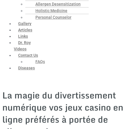
Allergen Desensitization
Holistic Medicine
Personal Counselor
Gallery
Articles
Links
Dr. Roy
Videos
Contact Us
FAQs
Diseases
La magie du divertissement
numérique vos jeux casino en
ligne préférés à portée de