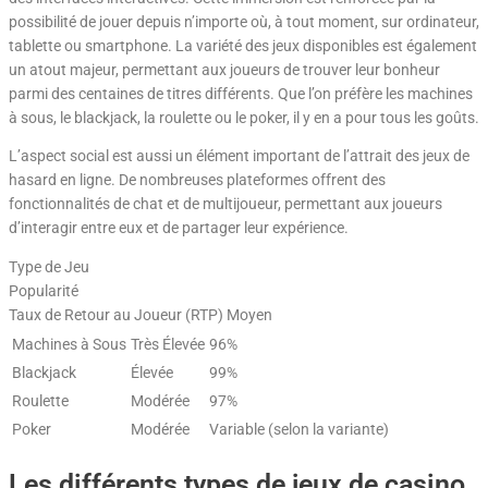
possibilité de jouer depuis n’importe où, à tout moment, sur ordinateur,
tablette ou smartphone. La variété des jeux disponibles est également
un atout majeur, permettant aux joueurs de trouver leur bonheur
parmi des centaines de titres différents. Que l’on préfère les machines
à sous, le blackjack, la roulette ou le poker, il y en a pour tous les goûts.
L’aspect social est aussi un élément important de l’attrait des jeux de
hasard en ligne. De nombreuses plateformes offrent des
fonctionnalités de chat et de multijoueur, permettant aux joueurs
d’interagir entre eux et de partager leur expérience.
Type de Jeu
Popularité
Taux de Retour au Joueur (RTP) Moyen
Machines à Sous
Très Élevée
96%
Blackjack
Élevée
99%
Roulette
Modérée
97%
Poker
Modérée
Variable (selon la variante)
Les différents types de jeux de casino