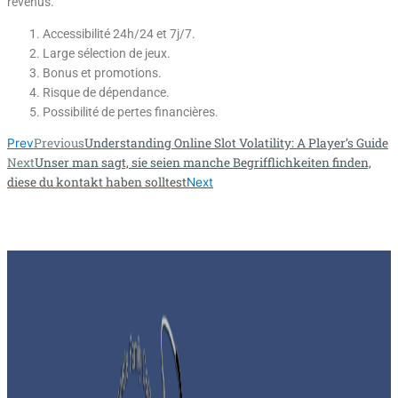
revenus.
Accessibilité 24h/24 et 7j/7.
Large sélection de jeux.
Bonus et promotions.
Risque de dépendance.
Possibilité de pertes financières.
Previous
Understanding Online Slot Volatility: A Player’s Guide
Prev
Next
Unser man sagt, sie seien manche Begrifflichkeiten finden,
diese du kontakt haben solltest
Next