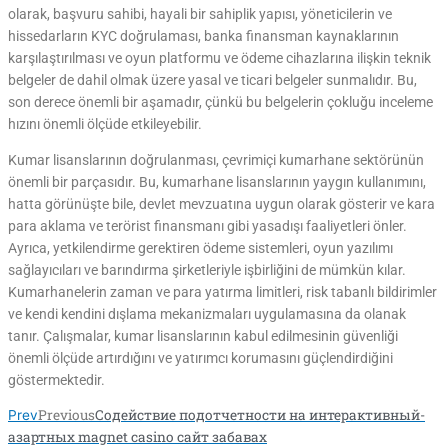
olarak, başvuru sahibi, hayali bir sahiplik yapısı, yöneticilerin ve
hissedarların KYC doğrulaması, banka finansman kaynaklarının
karşılaştırılması ve oyun platformu ve ödeme cihazlarına ilişkin teknik
belgeler de dahil olmak üzere yasal ve ticari belgeler sunmalıdır. Bu,
son derece önemli bir aşamadır, çünkü bu belgelerin çokluğu inceleme
hızını önemli ölçüde etkileyebilir.
Kumar lisanslarının doğrulanması, çevrimiçi kumarhane sektörünün
önemli bir parçasıdır. Bu, kumarhane lisanslarının yaygın kullanımını,
hatta görünüşte bile, devlet mevzuatına uygun olarak gösterir ve kara
para aklama ve terörist finansmanı gibi yasadışı faaliyetleri önler.
Ayrıca, yetkilendirme gerektiren ödeme sistemleri, oyun yazılımı
sağlayıcıları ve barındırma şirketleriyle işbirliğini de mümkün kılar.
Kumarhanelerin zaman ve para yatırma limitleri, risk tabanlı bildirimler
ve kendi kendini dışlama mekanizmaları uygulamasına da olanak
tanır. Çalışmalar, kumar lisanslarının kabul edilmesinin güvenliği
önemli ölçüde artırdığını ve yatırımcı korumasını güçlendirdiğini
göstermektedir.
Previous
Содействие подотчетности на интерактивный-
Prev
азартных magnet casino сайт забавах