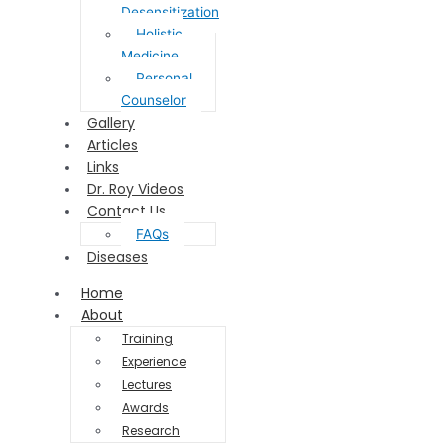
Desensitization
Holistic
Medicine
Personal
Counselor
Gallery
Articles
Links
Dr. Roy Videos
Contact Us
FAQs
Diseases
Home
About
Training
Experience
Lectures
Awards
Research