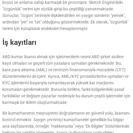
boyut ve anlama sahip karmaşık bir prototiptir. Sketch Engine'deki
"özgünlük" terimi için sözlük girişi bu çeşitliliği yansıtmaktadır.
Sonuçlar, "özgün" terimiyle ilişkilendirilen en yaygın isimlerin "yemek",
ardından "yer" ve "tat" olduğunu göstermektedir. Ek olarak, "özgünlük"
terimi için kutupluluk endeksleri hesaplanmıştır.
İş kayıtları
ABD kumar lisansı almak için işletmecilerin resmi ABD şirket siciline
kayıt olmaları ve geçerli tüm yasalara uymaları gerekmektedir. Bu,
kara para aklama (AML) ve terörizm finansmanıyla mücadele (CFT)
düzenlemelerini de içerir. Ayrıca, AML/KYC prosedürlerine uymaları ve
KYC işlemlerini başarıyla tamamlayarak yüksek kar marjlarını
korumaları gerekmektedir. Bununla birlikte, farklı bölgelerdeki yasal
farklılıklar ve değişen pazarlar nedeniyle bu durum çeşitli işletmeler için
karmaşık bir ikilem oluşturmaktadır.
Bir kumarhanenin meşruiyetini doğrulamanın en güvenli yolu, lisansını
kontrol etmektir. Saygın çevrimiçi kumarhaneler genellikle bu bilgiyi
ana sayfalarında, örneğin "Hakkımızda" veya "Ek Bilgiler" bölümlerinde
belirgin bir şekilde gösterirler. Ayrıca, kullanıcıların orijinalliğini