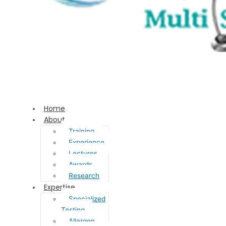
Home
About
Training
Experience
Lectures
Awards
Research
Expertise
Specialized
Testing
Allergen