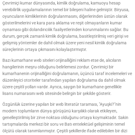
Çevrimiçi kumar dünyasında, kimlik doğrulama, kamuoyu hesap
verebilirlik uygulamalarının temel bir bileşeni haline gelmiştir. Biryusa,
oyuncuların kimliklerinin doğrulanmasını, diğerlerinden üstün olarak
gösterilmelerini ve kara para aklama ve reşit olmayanların kumar
oynaması gibi dolandırıcılık faaliyetlerinden korunmalarını sağlar. Bu
durum, gerçek zamanlı kimlik doğrulama, basitleştirilmiş veri girişi ve
gelişmiş yöntemler de dahil olmak üzere yeni nesil kimlik doğrulama
süreçlerinin ortaya çıkmasını kolaylaştırmıştır.
Bazı kumarhane web siteleri orijinalliğini reklam etse de, alıcıların
hangilerinin meşru olduğunu belirlemesi zordur. Çevrimiçi bir
kumarhanenin orijinalliğini doğrulamanın, üçüncü taraf incelemeleri ve
düzenleyici otoriteler tarafından yapılan doğrulama da dahil olmak
üzere çeşitli yolları vardır. Ayrıca, saygın bir kumarhane genellikle
lisans numarasını web sitesinde belirgin bir şekilde gösterir.
Özgünlük üzerine yapılan bir web literatür taraması, "Ayuşki?"nin
modern toplumların dünya görüşünü karşılıklı olarak etkileyen,
genelleştirilmiş bir zirve noktası olduğunu ortaya koymaktadır. Sakin
tartışmalarda merkezi bir soru ve Batı entelektüel gelişiminin temel
ölçütü olarak tanımlanmıştır. Çeşitli şekillerde ifade edilebilen bir dizi