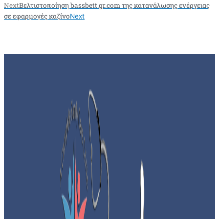
Next
Βελτιστοποίηση bassbett.gr.com της κατανάλωσης ενέργειας
σε εφαρμογές καζίνο
Next