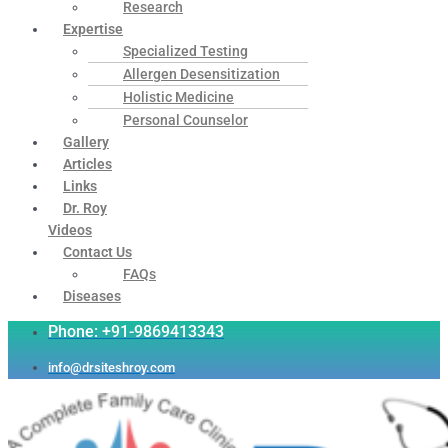
Research
Expertise
Specialized Testing
Allergen Desensitization
Holistic Medicine
Personal Counselor
Gallery
Articles
Links
Dr. Roy
Videos
Contact Us
FAQs
Diseases
Phone: +91-9869413343
info@drsiteshroy.com