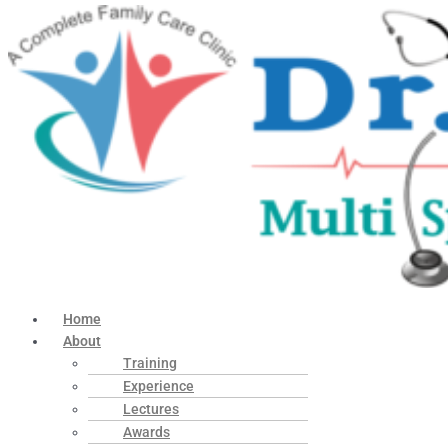
Home
About
Training
Experience
Lectures
Awards