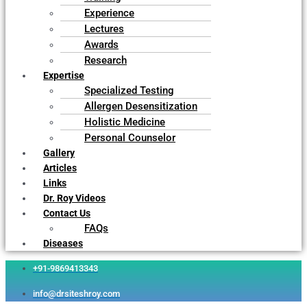
Experience
Lectures
Awards
Research
Expertise
Specialized Testing
Allergen Desensitization
Holistic Medicine
Personal Counselor
Gallery
Articles
Links
Dr. Roy Videos
Contact Us
FAQs
Diseases
+91-9869413343
info@drsiteshroy.com