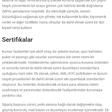
aklama ve diğer tehditlere karşı yüksek koruma sağlamak için çeşitli
tespit yöntemlerini bir araya getiren çok faktörlü kimlik doğrulama
(MFA) şemalarının tespitidir. Bu teknolojik süreçler, sistem
bütünlüğünü sağlamak için şifreler, tek kullanımlık kodlar, biyometrik
veriler ve diğer özellikler, hatta cihazlar da dahil olmak üzere bir dizi
kişisel veriyi kullanır.
Sertifikalar
Kumar faaliyetleri için aktif onay, bir şirketin kumar, spor bahisleri,
poker ve piyango gibi oyunlar sunmasına izin veren resmi bir
yetkilendirmedir. Yetkilendirme, işletmecinin oyuncu koruma önlemleri
ve sorumlu temsil de dahil olmak üzere düzenleyici standartlara
uyduğunu teyit eder. Ek olarak, şirket, AML/KYC politikaları ve durum
tespiti prosedürleri de dahil olmak üzere sıkı uyumluluk standartları
oluşturur. Bu önlemler, dolandırıcılık ve kara para aklama riskini
azaltmaya ve yatırımcıları dolandırıcılık faaliyetlerinden korumaya
yardımcı olur.
Sipariş başvuru süreci, yetki alanına bağlı olarak değişmekte olup,
geçmiş kontrolü, mali beyan ve düzenleyici incelemeyi içermektedir. Ek