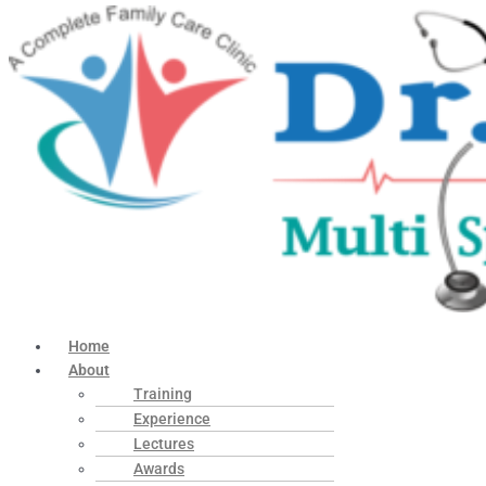
Home
About
Training
Experience
Lectures
Awards