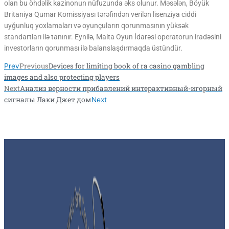
olan bu öhdəlik kazinonun nüfuzunda əks olunur. Məsələn, Böyük
Britaniya Qumar Komissiyası tərəfindən verilən lisenziya ciddi
uyğunluq yoxlamaları və oyunçuların qorunmasının yüksək
standartları ilə tanınır. Eynilə, Malta Oyun İdarəsi operatorun iradəsini
investorların qorunması ilə balanslaşdırmaqda üstündür.
Previous
Devices for limiting book of ra casino gambling
Prev
images and also protecting players
Next
Анализ верности прибавлений интерактивный-игорный
сигналы Лаки Джет дом
Next