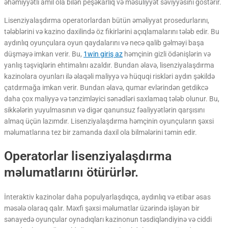
əhəmiyyətli amil ola bilən peşəkarlıq və məsuliyyət səviyyəsini göstərir.
Lisenziyalaşdırma operatorlardan bütün əməliyyat prosedurlarını,
tələblərini və kazino daxilində öz fikirlərini açıqlamalarını tələb edir. Bu
aydınlıq oyunçulara oyun qaydalarını və necə qalib gəlməyi başa
düşməyə imkan verir. Bu,
1win giriş az
həmçinin gizli ödənişlərin və
yanlış təşviqlərin ehtimalını azaldır. Bundan əlavə, lisenziyalaşdırma
kazinolara oyunları ilə əlaqəli maliyyə və hüquqi riskləri aydın şəkildə
çatdırmağa imkan verir. Bundan əlavə, qumar evlərindən getdikcə
daha çox maliyyə və tənzimləyici sənədləri saxlamaq tələb olunur. Bu,
sikkələrin yuyulmasının və digər qanunsuz fəaliyyətlərin qarşısını
almaq üçün lazımdır. Lisenziyalaşdırma həmçinin oyunçuların şəxsi
məlumatlarına tez bir zamanda daxil ola bilmələrini təmin edir.
Operatorlar lisenziyalaşdırma
məlumatlarını ötürürlər.
İnteraktiv kazinolar daha populyarlaşdıqca, aydınlıq və etibar əsas
məsələ olaraq qalır. Məxfi şəxsi məlumatlar üzərində işləyən bir
sənayedə oyunçular oynadıqları kazinonun təsdiqləndiyinə və ciddi