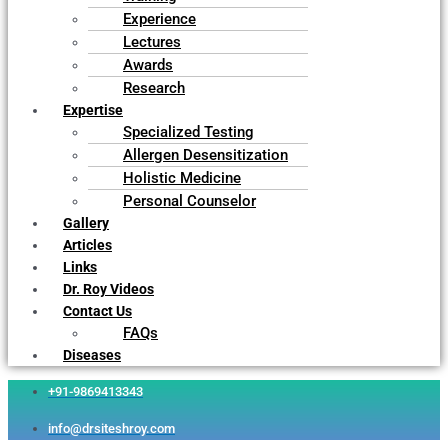
Experience
Lectures
Awards
Research
Expertise
Specialized Testing
Allergen Desensitization
Holistic Medicine
Personal Counselor
Gallery
Articles
Links
Dr. Roy Videos
Contact Us
FAQs
Diseases
+91-9869413343
info@drsiteshroy.com