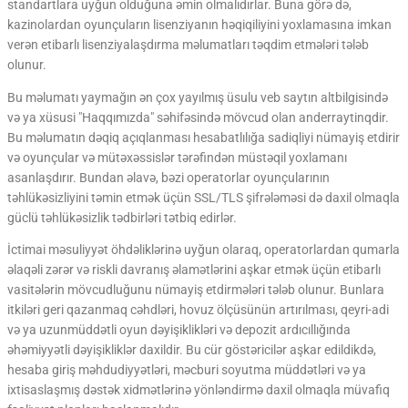
standartlara uyğun olduğuna əmin olmalıdırlar. Buna görə də,
kazinolardan oyunçuların lisenziyanın həqiqiliyini yoxlamasına imkan
verən etibarlı lisenziyalaşdırma məlumatları təqdim etmələri tələb
olunur.
Bu məlumatı yaymağın ən çox yayılmış üsulu veb saytın altbilgisində
və ya xüsusi "Haqqımızda" səhifəsində mövcud olan anderraytinqdir.
Bu məlumatın dəqiq açıqlanması hesabatlılığa sadiqliyi nümayiş etdirir
və oyunçular və mütəxəssislər tərəfindən müstəqil yoxlamanı
asanlaşdırır. Bundan əlavə, bəzi operatorlar oyunçularının
təhlükəsizliyini təmin etmək üçün SSL/TLS şifrələməsi də daxil olmaqla
güclü təhlükəsizlik tədbirləri tətbiq edirlər.
İctimai məsuliyyət öhdəliklərinə uyğun olaraq, operatorlardan qumarla
əlaqəli zərər və riskli davranış əlamətlərini aşkar etmək üçün etibarlı
vasitələrin mövcudluğunu nümayiş etdirmələri tələb olunur. Bunlara
itkiləri geri qazanmaq cəhdləri, hovuz ölçüsünün artırılması, qeyri-adi
və ya uzunmüddətli oyun dəyişiklikləri və depozit ardıcıllığında
əhəmiyyətli dəyişikliklər daxildir. Bu cür göstəricilər aşkar edildikdə,
hesaba giriş məhdudiyyətləri, məcburi soyutma müddətləri və ya
ixtisaslaşmış dəstək xidmətlərinə yönləndirmə daxil olmaqla müvafiq