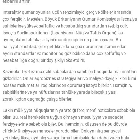
etibarını artırır.
İnteraktiv qumar oyunları üçün tənzimləyici çərçivə ölkələr arasında
çox fərqlidir. Məsələn, Böyük Britaniyanın Qumar Komissiyası lisenziya
sahiblərinə yüksək şəffaflıq və hesabatlılıq standartları tətbiq edir,
İsveçin Spelinspektionen (İspaniyanın Nitq və Təftiş Orqanı) isə
oyunçuların təhlükəsizliyini monitorinqinin ön plana çıxarır. Bu
nailiyyətlər istifadəçilər getdikcə daha çox qorunmanı təmin edən
aydın standartlar və monitorinq gözlədikcə daha çox şəffaflıq və
hesabatlılığa doğru bir dəyişikliyi əks etdirir.
Kazinolar tez-tez müxtəlif səbəblərdən sahibləri haqqında məlumatları
gizlədirlər. Onlar aqrobiznes strategiyaları və maliyyə dəyişiklikləri kimi
həssas məlumatları rəqiblərindən qorumaq istəyə bilərlər. Həmçinin,
sabitliklərinə və ya nüfuzlarına təhlükə yarada biləcək siyasi
zorakılıqdan qaçmağa çalışa bilərlər.
Lakin mülkiyyət hüquqlarının yaratdığı fərq mənfi nəticələrə səbəb ola
bilər. Bu, real hərəkətlərə uyğun olmayan məsuliyyət və sədaqət
fərziyyələrinə səbəb ola bilər. Bu, həmçinin, xüsusən də bu dövrdə
effektiv ünsiyyətə maneələr yarada bilər. Onlayn nitq sənayesi
yetkinləşdikcə, aydınlıq və açıqlama həmişəkindən daha vacib hala