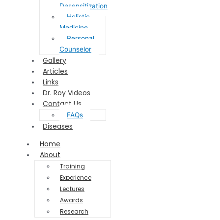
Desensitization
Holistic
Medicine
Personal
Counselor
Gallery
Articles
Links
Dr. Roy Videos
Contact Us
FAQs
Diseases
Home
About
Training
Experience
Lectures
Awards
Research