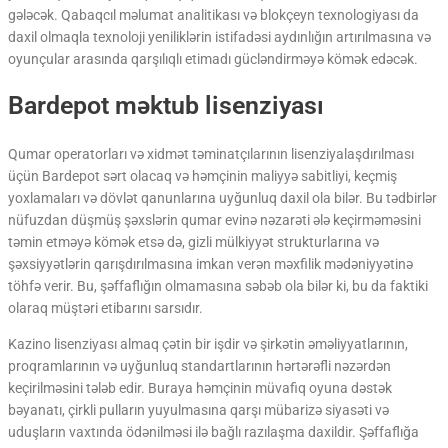
gələcək. Qabaqcıl məlumat analitikası və blokçeyn texnologiyası da
daxil olmaqla texnoloji yeniliklərin istifadəsi aydınlığın artırılmasına və
oyunçular arasında qarşılıqlı etimadı gücləndirməyə kömək edəcək.
Bardepot məktub lisenziyası
Qumar operatorları və xidmət təminatçılarının lisenziyalaşdırılması
üçün Bardepot sərt olacaq və həmçinin maliyyə sabitliyi, keçmiş
yoxlamaları və dövlət qanunlarına uyğunluq daxil ola bilər. Bu tədbirlər
nüfuzdan düşmüş şəxslərin qumar evinə nəzarəti ələ keçirməməsini
təmin etməyə kömək etsə də, gizli mülkiyyət strukturlarına və
şəxsiyyətlərin qarışdırılmasına imkan verən məxfilik mədəniyyətinə
töhfə verir. Bu, şəffaflığın olmamasına səbəb ola bilər ki, bu da faktiki
olaraq müştəri etibarını sarsıdır.
Kazino lisenziyası almaq çətin bir işdir və şirkətin əməliyyatlarının,
proqramlarının və uyğunluq standartlarının hərtərəfli nəzərdən
keçirilməsini tələb edir. Buraya həmçinin müvafiq oyuna dəstək
bəyanatı, çirkli pulların yuyulmasına qarşı mübarizə siyasəti və
uduşların vaxtında ödənilməsi ilə bağlı razılaşma daxildir. Şəffaflığa