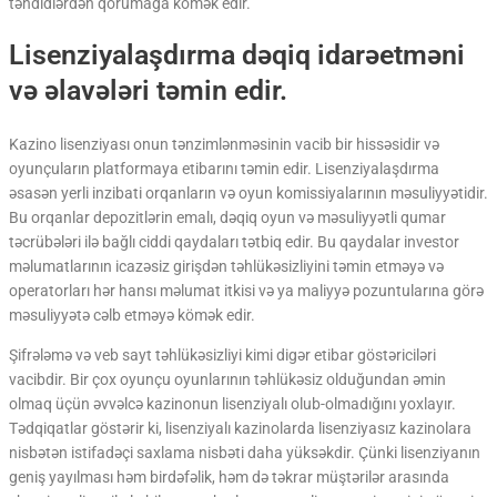
təhdidlərdən qorumağa kömək edir.
Lisenziyalaşdırma dəqiq idarəetməni
və əlavələri təmin edir.
Kazino lisenziyası onun tənzimlənməsinin vacib bir hissəsidir və
oyunçuların platformaya etibarını təmin edir. Lisenziyalaşdırma
əsasən yerli inzibati orqanların və oyun komissiyalarının məsuliyyətidir.
Bu orqanlar depozitlərin emalı, dəqiq oyun və məsuliyyətli qumar
təcrübələri ilə bağlı ciddi qaydaları tətbiq edir. Bu qaydalar investor
məlumatlarının icazəsiz girişdən təhlükəsizliyini təmin etməyə və
operatorları hər hansı məlumat itkisi və ya maliyyə pozuntularına görə
məsuliyyətə cəlb etməyə kömək edir.
Şifrələmə və veb sayt təhlükəsizliyi kimi digər etibar göstəriciləri
vacibdir. Bir çox oyunçu oyunlarının təhlükəsiz olduğundan əmin
olmaq üçün əvvəlcə kazinonun lisenziyalı olub-olmadığını yoxlayır.
Tədqiqatlar göstərir ki, lisenziyalı kazinolarda lisenziyasız kazinolara
nisbətən istifadəçi saxlama nisbəti daha yüksəkdir. Çünki lisenziyanın
geniş yayılması həm birdəfəlik, həm də təkrar müştərilər arasında