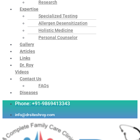
Research
Expertise
Specialized Testing
Allergen Desensitization
Holistic Medicine
Personal Counselor
Gallery
Articles
Links
Dr. Roy
Videos
Contact Us
FAQs
Diseases
Phone: +91-9869413343
info@drsiteshroy.com