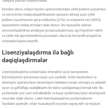
fəaliyyət planları başlanmalıdır.
Bundan əlavə, onlayn kazino operatorlarından çirkli pulların yuyulması
və terrorizmin maliyyələşdirilməsinin qarşısını almaq üçün çirkli
pulların yuyulmasına qarşı mübarizə (ÇYQ) və müştərini tanı (MYQ)
siyasətlərini tətbiq etmələri tələb olunur. Bu siyasətlər adətən
avtomatlaşdırılmış əməliyyat proqnozlaşdırması, işçi heyətinin təlimi
və ciddi risk qiymətləndirmə prosesləri, eləcə də hərtərəfli araşdırma
vasitəsilə həyata keçirilir.
Lisenziyalaşdırma ilə bağlı
dəqiqləşdirmələr
Lisenziyalaşdırma yoxlamaları interaktiv oyun sənayesinin
bütövlüyünün qorunması üçün çox vacibdir. Onlar kazinolara və
alternativ operatorlara tənzimləyici tələblərə cavab verməyə və ədalətli
oyun və şəffaflığa sadiqliklərini bir daha təsdiqləməyə kömək edir. Bu
yoxlamalar çox vaxt mürəkkəbdir və başa çatdırmaq üçün əhəmiyyətli
resurslar tələb olunur. Lakin lisenziyalaşdırma yoxlamalarının
faydaları aydındır: onlar məsuliyyətli oyunları təşviq edir və müştəri