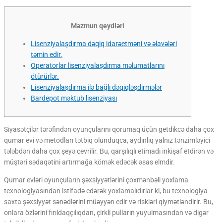
Məzmun qeydləri
Lisenziyalaşdırma dəqiq idarəetməni və əlavələri
təmin edir.
Operatorlar lisenziyalaşdırma məlumatlarını
ötürürlər.
Lisenziyalaşdırma ilə bağlı dəqiqləşdirmələr
Bardepot məktub lisenziyası
Siyasətçilər tərəfindən oyunçularını qorumaq üçün getdikcə daha çox
qumar evi və metodları tətbiq olunduqca, aydınlıq yalnız tənzimləyici
tələbdən daha çox şeyə çevrilir. Bu, qarşılıqlı etimadı inkişaf etdirən və
müştəri sədaqətini artırmağa kömək edəcək əsas elmdir.
Qumar evləri oyunçuların şəxsiyyətlərini çoxmənbəli yoxlama
texnologiyasından istifadə edərək yoxlamalıdırlar ki, bu texnologiya
saxta şəxsiyyət sənədlərini müəyyən edir və riskləri qiymətləndirir.
Bu,
onlara özlərini fırıldaqçılıqdan, çirkli pulların yuyulmasından və digər