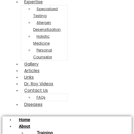
Expertise
Specialized
Testing
Allergen
Desensitization
Holistic
Medicine
Personal
Counselor
Gallery
Articles
Links
Dr. Roy Videos
Contact Us
FAQs
Diseases
Home
About
Training