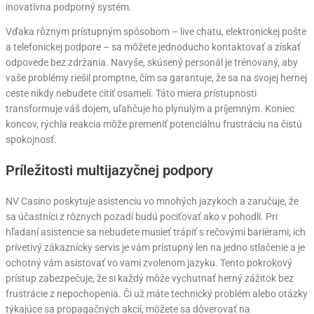
inovatívna podporný systém.
Vďaka rôznym prístupným spôsobom – live chatu, elektronickej pošte
a telefonickej podpore – sa môžete jednoducho kontaktovať a získať
odpovede bez zdržania. Navyše, skúsený personál je trénovaný, aby
vaše problémy riešil promptne, čím sa garantuje, že sa na svojej hernej
ceste nikdy nebudete cítiť osamelí. Táto miera prístupnosti
transformuje váš dojem, uľahčuje ho plynulým a príjemným. Koniec
koncov, rýchla reakcia môže premeniť potenciálnu frustráciu na čistú
spokojnosť.
Príležitosti multijazyčnej podpory
NV Casino poskytuje asistenciu vo mnohých jazykoch a zaručuje, že
sa účastníci z rôznych pozadí budú pociťovať ako v pohodlí. Pri
hľadaní asistencie sa nebudete musieť trápiť s rečovými bariérami; ich
prívetivý zákaznícky servis je vám prístupný len na jedno stlačenie a je
ochotný vám asistovať vo vami zvolenom jazyku. Tento pokrokový
prístup zabezpečuje, že si každý môže vychutnať herný zážitok bez
frustrácie z nepochopenia. Či už máte technický problém alebo otázky
týkajúce sa propagačných akcií, môžete sa dôverovať na