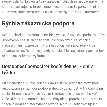
skúsenosti. Aplikáciou tejto skupinovej múdrosti sa neopierate len na
šťastie; posilňujete si hrací moment vedomosťami a porozumením,
ktoré vám zabezpečia predstih v súčasnej dynamickej hernej sfére.
Rýchla zákaznícka podpora
Keď prechádzate svetom online hier, rýchla zákaznícka podpora môže
urobiť veľký posun. Oceníte prístup k nepretržitej asistencii a
viacjazyčným možnostiam, ktoré uspokoja vaše požiadavky. Je
zásadné vedieť, že pomoc je vždy vzdialená len na jedno stlačenie, bez
ohľadu na to, kedy ju vyžadujete.
Dostupnosť pomoci 24 hodín denne, 7 dní v
týždni
Pri prechádzaní pulzujúcou oblasťou služieb Slovenska môže mať
responzívna zákaznícka podpora kľúčový dôležitosť. V NV Casino nie
ste len hráčom; ste členom dynamickej spoločenstva, ktorá si váži
vaše zážitky. Keď narazíte na problémy alebo potrebujete asistenciu,
chcete okamžité a efektívne odpovede. A práve v tom exceluje ich