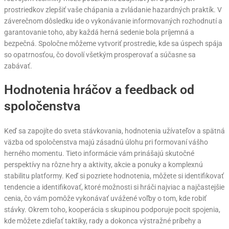
prostriedkov zlepšiť vaše chápania a zvládanie hazardných praktík. V
záverečnom dôsledku ide o vykonávanie informovaných rozhodnutí a
garantovanie toho, aby každá herná sedenie bola príjemná a
bezpečná. Spoločne môžeme vytvoriť prostredie, kde sa úspech spája
so opatrnosťou, čo dovolí všetkým prosperovať a súčasne sa
zabávať.
Hodnotenia hráčov a feedback od
spoločenstva
Keď sa zapojíte do sveta stávkovania, hodnotenia užívateľov a spätná
väzba od spoločenstva majú zásadnú úlohu pri formovaní vášho
herného momentu. Tieto informácie vám prinášajú skutočné
perspektívy na rôzne hry a aktivity, akcie a ponuky a komplexnú
stabilitu platformy. Keď si pozriete hodnotenia, môžete si identifikovať
tendencie a identifikovať, ktoré možnosti si hráči najviac a najčastejšie
cenia, čo vám pomôže vykonávať uvážené voľby o tom, kde robiť
stávky. Okrem toho, kooperácia s skupinou podporuje pocit spojenia,
kde môžete zdieľať taktiky, rady a dokonca výstražné príbehy a