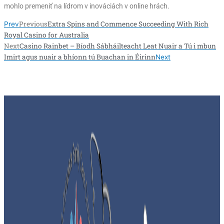
mohlo premeniť na lídrom v inováciách v online hrách.
Previous
Extra Spins and Commence Succeeding With Rich
Prev
Royal Casino for Australia
Next
Casino Rainbet – Bíodh Sábháilteacht Leat Nuair a Tú i mbun
Imirt agus nuair a bhíonn tú Buachan in Éirinn
Next