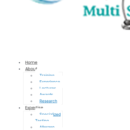
Home
About
Training
Experience
Lectures
Awards
Research
Expertise
Specialized
Testing
Allergen