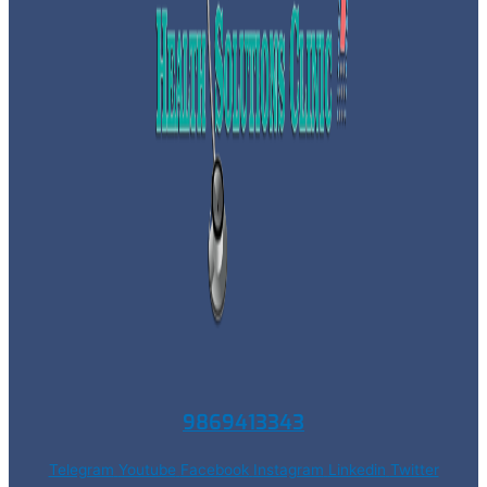
9869413343
Telegram
Youtube
Facebook
Instagram
Linkedin
Twitter