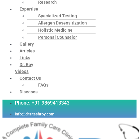
Research
Expertise
Specialized Testing
Allergen Desensitization
Holistic Medicine
Personal Counselor
Gallery
Articles
Links
Dr. Roy
Videos
Contact Us
FAQs
Diseases
Phone: +91-9869413343
info@drsiteshroy.com