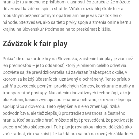
hrania je tu umocnené prísľubom k jasnosti, čo zaručuje, že môžete
dôverovať každému spin a shuffle. Vďaka rozsiahlej škále hier a
robustným bezpečnostným opatreniam nie je váš zážitok len o
náhode. Ste zvedaví, ako sa tieto prvky spoja a zmenia online hernú
krajinu na Slovensku? Poďme sa na to preskúmať bližšie.
Záväzok k fair play
Pokiaľ ide o hazardné hry na Slovensku, zaistenie fair play je viac než
len prednosťou – je to oddanosť, ktorý je pilierom celého odvetvia.
Dozviete sa, že prevádzkovatelia sú zaviazaní zabezpečiť okolie, v
ktorom sa každý účastník cíti uznávaný a ochránený. Tento prísľub
zahŕňa zavedenie pevnými pravidelných rámcov, konštantné audity a
transparentné postupy. Nasadením inovatívnych technológií, ako je
blockchain, kasína zvyšujú spoliehanie a ochranu, čím vám zlepšujú
spoluprácu s dôverou. Tieto vylepšenia nielen zmenšujú riziká
podvodníctva, ale tiež zlepšujú prostredie záväznosti a čestného
hrania. Keď sa zvolíte hrať, môžete si byť presvedčení, že poctivosť je
srdcom vášho skúsenosti. Fair play je rovnakou mierou dôležitá ako
vaše radosť, čím sa zaistí, že každá hra sa hrá na rovných základoch.