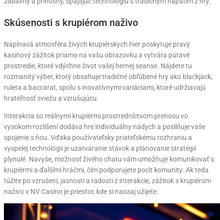
zábavný a prínosný, spájajúc technológiu s tradičným napätím z hry.
Skúsenosti s krupiérom naživo
Napínavá atmosféra živých krupiérskych hier poskytuje pravý
kasínový zážitok priamo na vašu obrazovku a vytvára pútavé
prostredie, ktoré vdýchne život vašej hernej seanse. Nájdete tu
rozmanitý výber, ktorý obsahuje tradičné obľúbené hry ako blackjack,
ruleta a baccarat, spolu s inovatívnymi variáciami, ktoré udržiavajú
hrateľnosť sviežu a vzrušujúcu.
Interakcia so reálnymi krupiérmi prostredníctvom prenosu vo
vysokom rozlíšení dodáva hre individuálny nádych a posilňuje vaše
spojenie s ňou. Vďaka používateľsky priateľskému rozhraniu a
vyspelej technológii je uzatváranie stávok a plánovanie stratégií
plynulé. Navyše, možnosť živého chatu vám umožňuje komunikovať s
krupiérmi a ďalšími hráčmi, čím podporujete pocit komunity. Ak teda
túžite po vzrušení, jasnosti a radosti z interakcie, zážitok s krupiérom
naživo v NV Casino je priestor, kde si naozaj užijete.