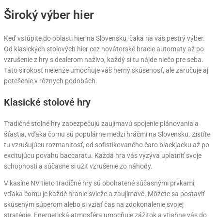
Široký výber hier
Keď vstúpite do oblasti hier na Slovensku, čaká na vás pestrý výber.
Od klasických stolových hier cez novátorské hracie automaty až po
vzrušenie z hry s dealerom naživo, každý si tu nájde niečo pre seba.
Táto širokosť nielenže umocňuje váš herný skúsenosť, ale zaručuje aj
potešenie v rôznych podobách.
Klasické stolové hry
Tradičné stolné hry zabezpečujú zaujímavú spojenie plánovania a
šťastia, vďaka čomu sú populárne medzi hráčmi na Slovensku. Zistíte
tu vzrušujúcu rozmanitosť, od sofistikovaného čaro blackjacku až po
excitujúcu povahu baccaratu. Každá hra vás vyzýva uplatniť svoje
schopnosti a súčasne si užiť vzrušenie zo náhody.
V kasíne NV tieto tradičné hry sú obohatené súčasnými prvkami,
vďaka čomu je každé hranie svieže a zaujímavé. Môžete sa postaviť
skúseným súperom alebo si vziať čas na zdokonalenie svojej
stratégie. Energetická atmosféra umocňuje zážitok a vtiahne vás do