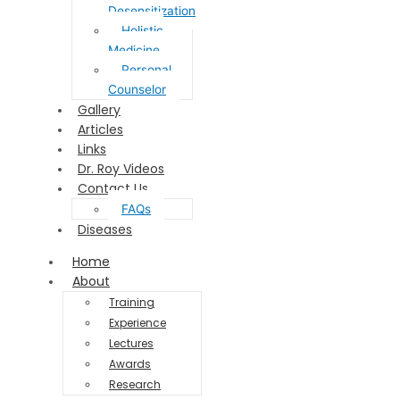
Desensitization
Holistic
Medicine
Personal
Counselor
Gallery
Articles
Links
Dr. Roy Videos
Contact Us
FAQs
Diseases
Home
About
Training
Experience
Lectures
Awards
Research