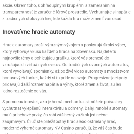
akcie. Okrem toho, s ohľaduplnými krupiérmi a zameraním na
transparentnosť je zaručené férové prostredie. Vychutnajte si napätie
z tradičných stolových hier, kde každá hra môže zmeniť váš osud!
Inovatívne hracie automaty
Hracie automaty prešli výrazným vývojom a poskytujú široký výber,
ktorý vyhovuje vkusu každého hráča na Slovensku. Nájdete tu
najnovšie témy a pohlcujúcu grafiku, ktoré vás prenesú do
vzrušujúcich virtuálnych svetov. Od tradičných ovocných automatov,
ktoré vyvolávajú spomienky, až po živé video automaty s množstvom
bonusových funkcií, každý si tu príde na svoje. Progresívne jackpoty
pridávajú ďalší rozmer napätia a výhry, ktoré zmenia život, sú len
jedno roztočenie od vás.
S pomocou inovácií, ako je herná mechanika, si môžete počas hry
vychutnať vylepšenú interaktivitu a odmeny. Ďalej, mnohé automaty
majú príbehové prvky, čo robí váš herný zážitok jedinečne
zaujímavým. Či už ste príležitostný hráč alebo ostrieľaný hráč,
moderné výherné automaty NV Casino zaručujú, že váš čas bude