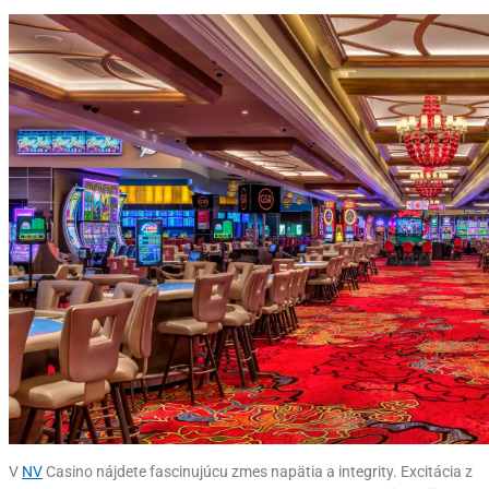
V
NV
Casino nájdete fascinujúcu zmes napätia a integrity. Excitácia z