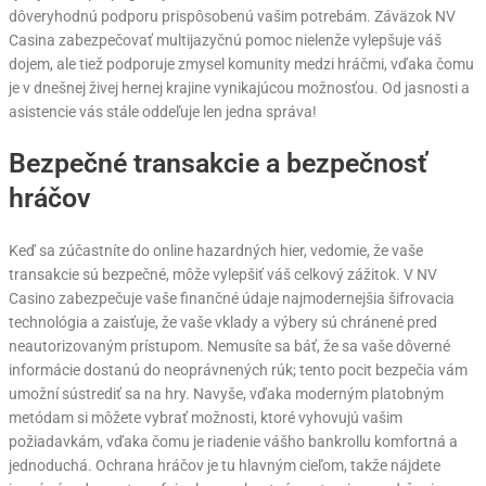
dôveryhodnú podporu prispôsobenú vašim potrebám. Záväzok NV
Casina zabezpečovať multijazyčnú pomoc nielenže vylepšuje váš
dojem, ale tiež podporuje zmysel komunity medzi hráčmi, vďaka čomu
je v dnešnej živej hernej krajine vynikajúcou možnosťou. Od jasnosti a
asistencie vás stále oddeľuje len jedna správa!
Bezpečné transakcie a bezpečnosť
hráčov
Keď sa zúčastníte do online hazardných hier, vedomie, že vaše
transakcie sú bezpečné, môže vylepšiť váš celkový zážitok. V NV
Casino zabezpečuje vaše finančné údaje najmodernejšia šifrovacia
technológia a zaisťuje, že vaše vklady a výbery sú chránené pred
neautorizovaným prístupom. Nemusíte sa báť, že sa vaše dôverné
informácie dostanú do neoprávnených rúk; tento pocit bezpečia vám
umožní sústrediť sa na hry. Navyše, vďaka moderným platobným
metódam si môžete vybrať možnosti, ktoré vyhovujú vašim
požiadavkám, vďaka čomu je riadenie vášho bankrollu komfortná a
jednoduchá. Ochrana hráčov je tu hlavným cieľom, takže nájdete