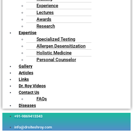
Experience
Lectures
Awards
Research
Expertise
Specialized Testing
Allergen Desensitization
Holistic Medicine
Personal Counselor
Gallery
Articles
Links
Dr. Roy Videos
Contact Us
FAQs
Diseases
+91-9869413343
info@drsiteshroy.com