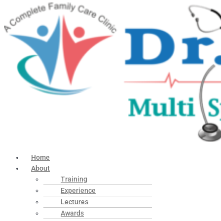
Home
About
Training
Experience
Lectures
Awards