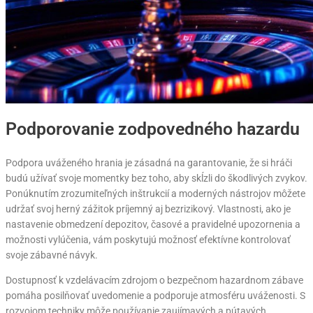
Podporovanie zodpovedného hazardu
Podpora uváženého hrania je zásadná na garantovanie, že si hráči
budú užívať svoje momentky bez toho, aby skĺzli do škodlivých zvykov.
Ponúknutím zrozumiteľných inštrukcií a moderných nástrojov môžete
udržať svoj herný zážitok príjemný aj bezrizikový. Vlastnosti, ako je
nastavenie obmedzení depozitov, časové a pravidelné upozornenia a
možnosti vylúčenia, vám poskytujú možnosť efektívne kontrolovať
svoje zábavné návyk.
Dostupnosť k vzdelávacím zdrojom o bezpečnom hazardnom zábave
pomáha posilňovať uvedomenie a podporuje atmosféru uváženosti. S
rozvojom techniky môže používanie zaujímavých a pútavých