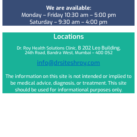
We are available:
Monday – Friday 10:30 am – 5:00 pm
Saturday – 9:30 am – 4:00 pm
Locations
B 202 Leo
Building,
Dr. Roy Health Solutions Clinic,
24th Road, Bandra West, Mumbai – 400 052
info@drsiteshroy.com
The information on this site is not intended or implied to
be medical advice, diagnosis, or treatment. This site
should be used for informational purposes only.