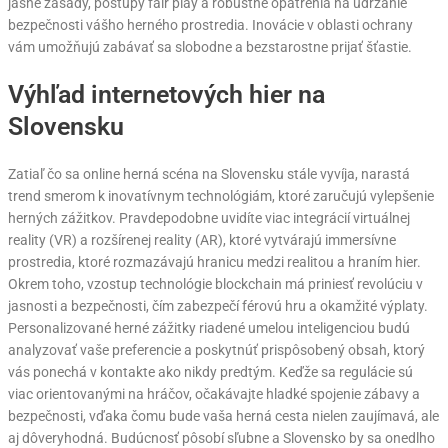
jasné zásady, postupy fair play a robustné opatrenia na udržanie
bezpečnosti vášho herného prostredia. Inovácie v oblasti ochrany
vám umožňujú zabávať sa slobodne a bezstarostne prijať šťastie.
Výhľad internetových hier na
Slovensku
Zatiaľ čo sa online herná scéna na Slovensku stále vyvíja, narastá
trend smerom k inovatívnym technológiám, ktoré zaručujú vylepšenie
herných zážitkov. Pravdepodobne uvidíte viac integrácií virtuálnej
reality (VR) a rozšírenej reality (AR), ktoré vytvárajú immersívne
prostredia, ktoré rozmazávajú hranicu medzi realitou a hraním hier.
Okrem toho, vzostup technológie blockchain má priniesť revolúciu v
jasnosti a bezpečnosti, čím zabezpečí férovú hru a okamžité výplaty.
Personalizované herné zážitky riadené umelou inteligenciou budú
analyzovať vaše preferencie a poskytnúť prispôsobený obsah, ktorý
vás ponechá v kontakte ako nikdy predtým. Keďže sa regulácie sú
viac orientovanými na hráčov, očakávajte hladké spojenie zábavy a
bezpečnosti, vďaka čomu bude vaša herná cesta nielen zaujímavá, ale
aj dôveryhodná. Budúcnosť pôsobí sľubne a Slovensko by sa onedlho