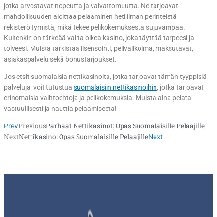
jotka arvostavat nopeutta ja vaivattomuutta. Ne tarjoavat
mahdollisuuden aloittaa pelaaminen heti ilman perinteistä
rekisteröitymistä, mikä tekee pelikokemuksesta sujuvampaa.
Kuitenkin on tärkeää valita oikea kasino, joka täyttää tarpeesi ja
toiveesi. Muista tarkistaa lisensointi, pelivalikoima, maksutavat,
asiakaspalvelu sekä bonustarjoukset.
Jos etsit suomalaisia nettikasinoita, jotka tarjoavat tämän tyyppisiä
palveluja, voit tutustua
suomalaisiin nettikasinoihin
, jotka tarjoavat
erinomaisia vaihtoehtoja ja pelikokemuksia. Muista aina pelata
vastuullisesti ja nauttia pelaamisesta!
Previous
Parhaat Nettikasinot: Opas Suomalaisille Pelaajille
Prev
Next
Nettikasino: Opas Suomalaisille Pelaajille
Next