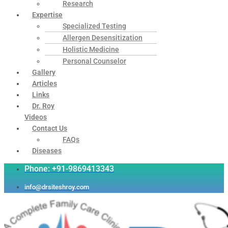
Research
Expertise
Specialized Testing
Allergen Desensitization
Holistic Medicine
Personal Counselor
Gallery
Articles
Links
Dr. Roy
Videos
Contact Us
FAQs
Diseases
Phone: +91-9869413343
info@drsiteshroy.com