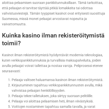
aloittaa pelaamisen suoraan pankkitunnuksillaan. Tämä tarkoittaa,
että pelaajan ei tarvitse täyttää pitkiä lomakkeita tai odottaa
vahvistusviestejä. Tämän tyyppiset kasinot ovat erityisesti suosittuja
Suomessa, missä monet pelaajat arvostavat nopeutta ja
vaivattomuutta.
Kuinka kasino ilman rekisteröitymistä
toimii?
Kasinot ilman rekisteröitymistä hyödyntävät modernia teknologiaa,
kuten verkkopankkitunnuksia ja turvallisia maksupalveluita, joiden
avulla pelaajat voivat tallettaa ja nostaa varoja. Peliprosessi etenee
seuraavasti:
Pelaaja valitsee haluamansa kasinon ilman rekisteröitymistä.
Kirjautuminen tapahtuu verkkopankkitunnusten avulla, mikä
vahvistaa pelaajan henkilöllisyyden.
Pelaaja tekee talletuksen, joka siirtyy suoraan pelitilille.
Pelaaja voi aloittaa pelaamisen heti, ilman viivästyksiä.
Voittojen nostaminen tapahtuu samalla tavalla, ja varat