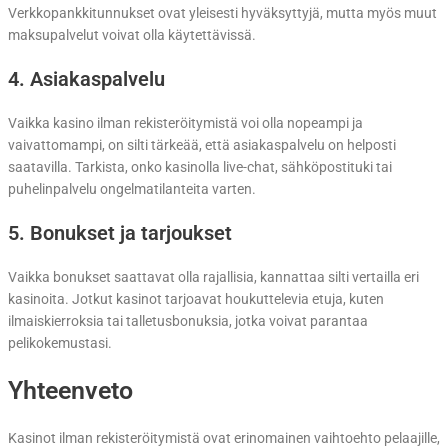
Verkkopankkitunnukset ovat yleisesti hyväksyttyjä, mutta myös muut
maksupalvelut voivat olla käytettävissä.
4. Asiakaspalvelu
Vaikka kasino ilman rekisteröitymistä voi olla nopeampi ja
vaivattomampi, on silti tärkeää, että asiakaspalvelu on helposti
saatavilla. Tarkista, onko kasinolla live-chat, sähköpostituki tai
puhelinpalvelu ongelmatilanteita varten.
5. Bonukset ja tarjoukset
Vaikka bonukset saattavat olla rajallisia, kannattaa silti vertailla eri
kasinoita. Jotkut kasinot tarjoavat houkuttelevia etuja, kuten
ilmaiskierroksia tai talletusbonuksia, jotka voivat parantaa
pelikokemustasi.
Yhteenveto
Kasinot ilman rekisteröitymistä ovat erinomainen vaihtoehto pelaajille,