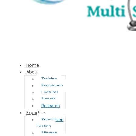
Home
About
Training
Experience
Lectures
Awards
Research
Expertise
Specialized
Testing
Allergen