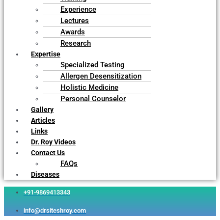
Experience
Lectures
Awards
Research
Expertise
Specialized Testing
Allergen Desensitization
Holistic Medicine
Personal Counselor
Gallery
Articles
Links
Dr. Roy Videos
Contact Us
FAQs
Diseases
+91-9869413343
info@drsiteshroy.com