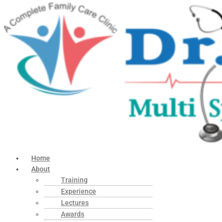
Home
About
Training
Experience
Lectures
Awards