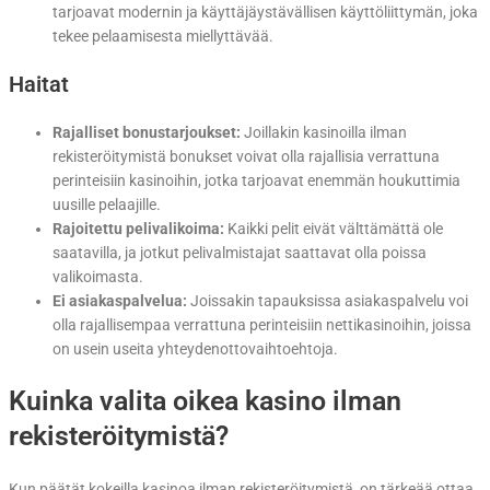
tarjoavat modernin ja käyttäjäystävällisen käyttöliittymän, joka
tekee pelaamisesta miellyttävää.
Haitat
Rajalliset bonustarjoukset:
Joillakin kasinoilla ilman
rekisteröitymistä bonukset voivat olla rajallisia verrattuna
perinteisiin kasinoihin, jotka tarjoavat enemmän houkuttimia
uusille pelaajille.
Rajoitettu pelivalikoima:
Kaikki pelit eivät välttämättä ole
saatavilla, ja jotkut pelivalmistajat saattavat olla poissa
valikoimasta.
Ei asiakaspalvelua:
Joissakin tapauksissa asiakaspalvelu voi
olla rajallisempaa verrattuna perinteisiin nettikasinoihin, joissa
on usein useita yhteydenottovaihtoehtoja.
Kuinka valita oikea kasino ilman
rekisteröitymistä?
Kun päätät kokeilla kasinoa ilman rekisteröitymistä, on tärkeää ottaa