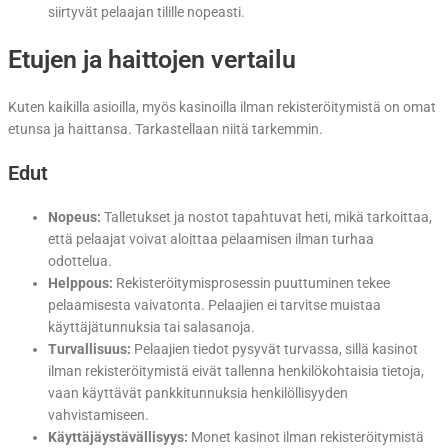
siirtyvät pelaajan tilille nopeasti.
Etujen ja haittojen vertailu
Kuten kaikilla asioilla, myös kasinoilla ilman rekisteröitymistä on omat
etunsa ja haittansa. Tarkastellaan niitä tarkemmin.
Edut
Nopeus:
Talletukset ja nostot tapahtuvat heti, mikä tarkoittaa,
että pelaajat voivat aloittaa pelaamisen ilman turhaa
odottelua.
Helppous:
Rekisteröitymisprosessin puuttuminen tekee
pelaamisesta vaivatonta. Pelaajien ei tarvitse muistaa
käyttäjätunnuksia tai salasanoja.
Turvallisuus:
Pelaajien tiedot pysyvät turvassa, sillä kasinot
ilman rekisteröitymistä eivät tallenna henkilökohtaisia tietoja,
vaan käyttävät pankkitunnuksia henkilöllisyyden
vahvistamiseen.
Käyttäjäystävällisyys:
Monet kasinot ilman rekisteröitymistä