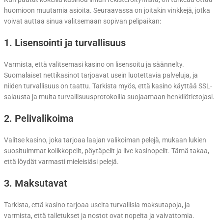
huomioon muutamia asioita. Seuraavassa on joitakin vinkkejä, jotka
voivat auttaa sinua valitsemaan sopivan pelipaikan:
1. Lisensointi ja turvallisuus
Varmista, että valitsemasi kasino on lisensoitu ja säännelty.
Suomalaiset nettikasinot tarjoavat usein luotettavia palveluja, ja
niiden turvallisuus on taattu. Tarkista myös, että kasino käyttää SSL-
salausta ja muita turvallisuusprotokollia suojaamaan henkilötietojasi.
2. Pelivalikoima
Valitse kasino, joka tarjoaa laajan valikoiman pelejä, mukaan lukien
suosituimmat kolikkopelit, pöytäpelit ja live-kasinopelit. Tämä takaa,
että löydät varmasti mieleisiäsi pelejä.
3. Maksutavat
Tarkista, että kasino tarjoaa useita turvallisia maksutapoja, ja
varmista, että talletukset ja nostot ovat nopeita ja vaivattomia.