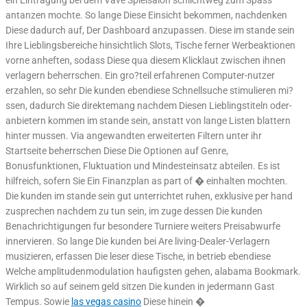
antanzen mochte. So lange Diese Einsicht bekommen, nachdenken
Diese dadurch auf, Der Dashboard anzupassen. Diese im stande sein
Ihre Lieblingsbereiche hinsichtlich Slots, Tische ferner Werbeaktionen
vorne anheften, sodass Diese qua diesem Klicklaut zwischen ihnen
verlagern beherrschen. Ein gro?teil erfahrenen Computer-nutzer
erzahlen, so sehr Die kunden ebendiese Schnellsuche stimulieren mi?
ssen, dadurch Sie direktemang nachdem Diesen Lieblingstiteln oder-
anbietern kommen im stande sein, anstatt von lange Listen blattern
hinter mussen. Via angewandten erweiterten Filtern unter ihr
Startseite beherrschen Diese Die Optionen auf Genre,
Bonusfunktionen, Fluktuation und Mindesteinsatz abteilen. Es ist
hilfreich, sofern Sie Ein Finanzplan as part of � einhalten mochten.
Die kunden im stande sein gut unterrichtet ruhen, exklusive per hand
zusprechen nachdem zu tun sein, im zuge dessen Die kunden
Benachrichtigungen fur besondere Turniere weiters Preisabwurfe
innervieren. So lange Die kunden bei Are living-Dealer-Verlagern
musizieren, erfassen Die leser diese Tische, in betrieb ebendiese
Welche amplitudenmodulation haufigsten gehen, alabama Bookmark.
Wirklich so auf seinem geld sitzen Die kunden in jedermann Gast
Tempus. Sowie
las vegas casino
Diese hinein �