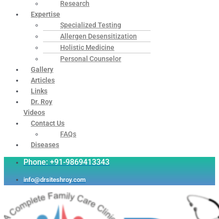
Research
Expertise
Specialized Testing
Allergen Desensitization
Holistic Medicine
Personal Counselor
Gallery
Articles
Links
Dr. Roy
Videos
Contact Us
FAQs
Diseases
Phone: +91-9869413343
info@drsiteshroy.com