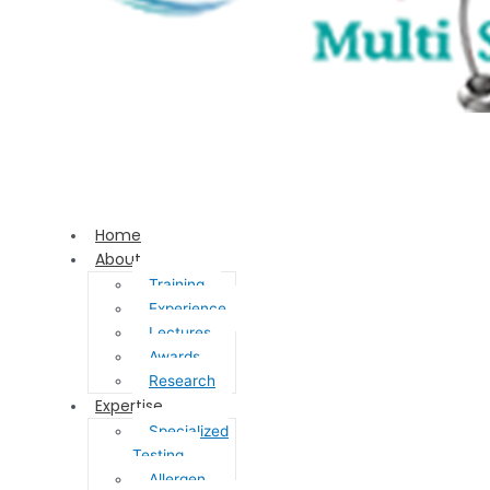
Home
About
Training
Experience
Lectures
Awards
Research
Expertise
Specialized
Testing
Allergen