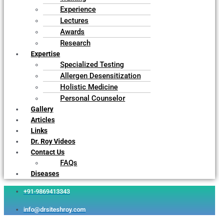
Experience
Lectures
Awards
Research
Expertise
Specialized Testing
Allergen Desensitization
Holistic Medicine
Personal Counselor
Gallery
Articles
Links
Dr. Roy Videos
Contact Us
FAQs
Diseases
+91-9869413343
info@drsiteshroy.com