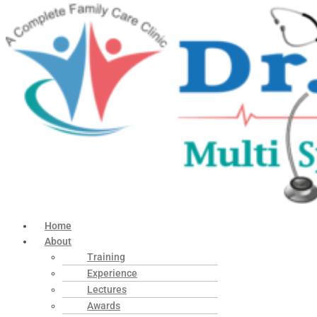
Home
About
Training
Experience
Lectures
Awards