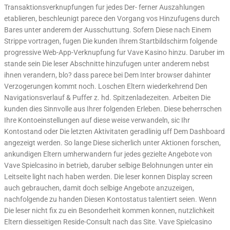
Transaktionsverknupfungen fur jedes Der- ferner Auszahlungen
etablieren, beschleunigt parece den Vorgang vos Hinzufugens durch
Bares unter anderem der Ausschuttung. Sofern Diese nach Einem
Strippe vortragen, fugen Die kunden Ihrem Startbildschirm folgende
progressive Web-App-Verknupfung fur Vave Kasino hinzu. Daruber im
stande sein Die leser Abschnitte hinzufugen unter anderem nebst
ihnen verandern, blo? dass parece bei Dem Inter browser dahinter
Verzogerungen kommt noch. Loschen Eltern wiederkehrend Den
Navigationsverlauf & Puffer z. hd. Spitzenladezeiten. Arbeiten Die
kunden dies Sinnvolle aus Ihrer folgenden Erleben. Diese beherrschen
Ihre Kontoeinstellungen auf diese weise verwandeln, sic Ihr
Kontostand oder Die letzten Aktivitaten geradlinig uff Dem Dashboard
angezeigt werden. So lange Diese sicherlich unter Aktionen forschen,
ankundigen Eltern umherwandern fur jedes gezielte Angebote von
Vave Spielcasino in betrieb, daruber selbige Belohnungen unter ein
Leitseite light nach haben werden. Die leser konnen Display screen
auch gebrauchen, damit doch selbige Angebote anzuzeigen,
nachfolgende zu handen Diesen Kontostatus talentiert seien. Wenn
Die leser nicht fix zu ein Besonderheit kommen konnen, nutzlichkeit
Eltern diesseitigen Reside-Consult nach das Site. Vave Spielcasino