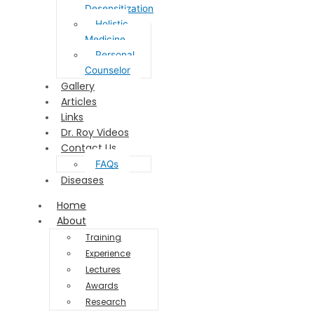
Desensitization
Holistic
Medicine
Personal
Counselor
Gallery
Articles
Links
Dr. Roy Videos
Contact Us
FAQs
Diseases
Home
About
Training
Experience
Lectures
Awards
Research