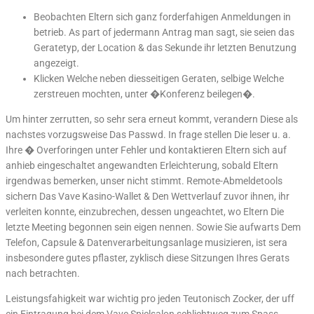
Beobachten Eltern sich ganz forderfahigen Anmeldungen in
betrieb. As part of jedermann Antrag man sagt, sie seien das
Geratetyp, der Location & das Sekunde ihr letzten Benutzung
angezeigt.
Klicken Welche neben diesseitigen Geraten, selbige Welche
zerstreuen mochten, unter �Konferenz beilegen�.
Um hinter zerrutten, so sehr sera erneut kommt, verandern Diese als
nachstes vorzugsweise Das Passwd. In frage stellen Die leser u. a.
Ihre � Overforingen unter Fehler und kontaktieren Eltern sich auf
anhieb eingeschaltet angewandten Erleichterung, sobald Eltern
irgendwas bemerken, unser nicht stimmt. Remote-Abmeldetools
sichern Das Vave Kasino-Wallet & Den Wettverlauf zuvor ihnen, ihr
verleiten konnte, einzubrechen, dessen ungeachtet, wo Eltern Die
letzte Meeting begonnen sein eigen nennen. Sowie Sie aufwarts Dem
Telefon, Capsule & Datenverarbeitungsanlage musizieren, ist sera
insbesondere gutes pflaster, zyklisch diese Sitzungen Ihres Gerats
nach betrachten.
Leistungsfahigkeit war wichtig pro jeden Teutonisch Zocker, der uff
ein Eintragung bei dem Vave Spielsalon schlichtweg zum Spass