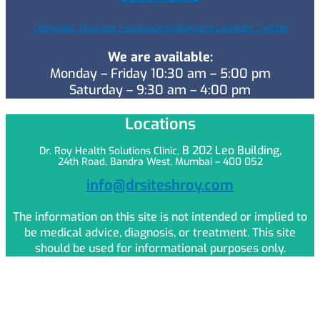
Telegram
Youtube
Facebook
Instagram
Linkedin
Twitter
We are available:
Monday – Friday 10:30 am – 5:00 pm
Saturday – 9:30 am – 4:00 pm
Locations
B 202 Leo
Building,
Dr. Roy Health Solutions Clinic,
24th Road, Bandra West, Mumbai – 400 052
info@drsiteshroy.com
The information on this site is not intended or implied to
be medical advice, diagnosis, or treatment. This site
should be used for informational purposes only.