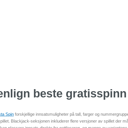
lign beste gratisspinn
sta Spin
forskjellige innsatsmuligheter på tall, farger og nummergruppe
 spillet. Blackjack-seksjonen inkluderer flere versjoner av spillet der
rne kan plassere innsats direkte fra nettleseren, og mange av variante