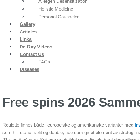
Allergen Desensitization
Holistic Medicine
Personal Counselor
Gallery
Articles
Links
Dr. Roy Videos
Contact Us
FAQs
Diseases
Free spins 2026 Sammen
Roulette finnes både i europeiske og amerikanske varianter med
In
som hit, stand, split og double, noe som gir et element av strategi i
21 uten å gå over. Spillene er utviklet med digitale bord der spille