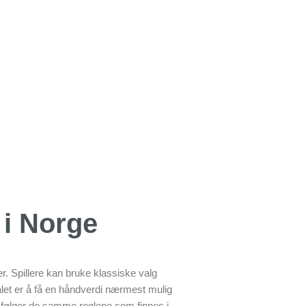
 i Norge
r. Spillere kan bruke klassiske valg
 målet er å få en håndverdi nærmest mulig
ne følger de samme reglene som finnes i