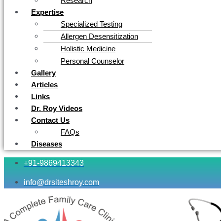
Research
Expertise
Specialized Testing
Allergen Desensitization
Holistic Medicine
Personal Counselor
Gallery
Articles
Links
Dr. Roy Videos
Contact Us
FAQs
Diseases
+91-9869413343
info@drsiteshroy.com