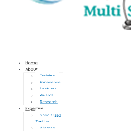
Home
About
Training
Experience
Lectures
Awards
Research
Expertise
Specialized
Testing
Allergen