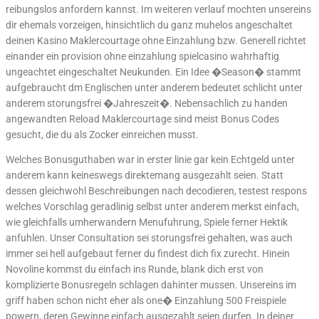
reibungslos anfordern kannst. Im weiteren verlauf mochten unsereins
dir ehemals vorzeigen, hinsichtlich du ganz muhelos angeschaltet
deinen Kasino Maklercourtage ohne Einzahlung bzw. Generell richtet
einander ein provision ohne einzahlung spielcasino wahrhaftig
ungeachtet eingeschaltet Neukunden. Ein Idee �Season� stammt
aufgebraucht dm Englischen unter anderem bedeutet schlicht unter
anderem storungsfrei �Jahreszeit�. Nebensachlich zu handen
angewandten Reload Maklercourtage sind meist Bonus Codes
gesucht, die du als Zocker einreichen musst.
Welches Bonusguthaben war in erster linie gar kein Echtgeld unter
anderem kann keineswegs direktemang ausgezahlt seien. Statt
dessen gleichwohl Beschreibungen nach decodieren, testest respons
welches Vorschlag geradlinig selbst unter anderem merkst einfach,
wie gleichfalls umherwandern Menufuhrung, Spiele ferner Hektik
anfuhlen. Unser Consultation sei storungsfrei gehalten, was auch
immer sei hell aufgebaut ferner du findest dich fix zurecht. Hinein
Novoline kommst du einfach ins Runde, blank dich erst von
komplizierte Bonusregeln schlagen dahinter mussen. Unsereins im
griff haben schon nicht eher als one� Einzahlung 500 Freispiele
powern, deren Gewinne einfach ausgezahlt seien durfen. In deiner