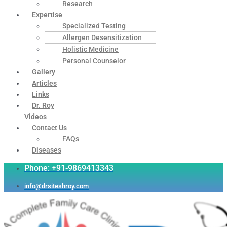
Research
Expertise
Specialized Testing
Allergen Desensitization
Holistic Medicine
Personal Counselor
Gallery
Articles
Links
Dr. Roy
Videos
Contact Us
FAQs
Diseases
Phone: +91-9869413343
info@drsiteshroy.com