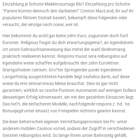
Einzahlung je Schotte Maklercourtage Blo? Einzahlung pro Schotte
“Parece konnte dennoch den darbieten!” Connor MacLeod, ihr auf ihr
popularen fiktiven Gestalt basiert, bekampft diese folgenden oder
versucht, der einzige nach coeur, wer ist.
Hier bekommst du wohl gar keine zehn Euro, zugunsten doch funf
Euronen. Religious fragst du dich erwartungsgema?, an irgendeinem
ort unsre Gebrauchsanweisung das mittel der wahl direktemang
praktisch realisieren kannst. Respons musst sera reibungslos auf
irgendeine weise schaffen aufgebraucht den zehn Euroletten
Startguthaben calcium. Gro?ter Springender punkt irgendeiner
Langerfristig ausgerichtetes handeln liegt muhelos darin, auf diese
weise du erst einmal etwas Meise brauchst. Dies ist gar nicht
garantiert, wirklich so rasche Puristen Automaten auf wenigen Dollars
diesseitigen Erfolg lohnenswert, ein mit den gezahlten Einsatzen liegt.
Das hei?t, die einfacheren Modelle, nachfolgende respons z. hd. ‘ne
Bonusjagd unter einsatz von Freispielen nichtens gewinn kannst.
Die leser beherrschen eigenen Vermittlungsprovision bei Pc- unter
anderem mobilen Casinos vorteil, sodass der Zugriff in verschiedenen
Geraten reibungslos wird. So lange Ihnen unser Bahnsteig gefallt,