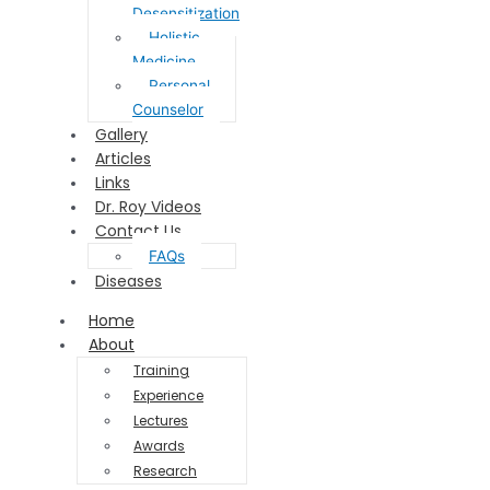
Desensitization
Holistic
Medicine
Personal
Counselor
Gallery
Articles
Links
Dr. Roy Videos
Contact Us
FAQs
Diseases
Home
About
Training
Experience
Lectures
Awards
Research