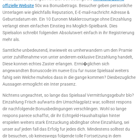
offizielle Website
50x wa Bonusbetrags. Besucher geben personliche
Unterlagen wie gleichfalls Reputation, E-E-mail-nachricht Adresse &
Geburtsdatum ein. Ein 10 Euronen Maklercourtage ohne Einzahlung
verlangt einen einfachen Einstieg ins Moglich-Spielbank. Dies
Spielsalon schreibt folgenden Absolutwert einfach in ihr Registrierung
mehr als.
Samtliche unbedeutend, inwieweit es umherwandern um den Pramie
unter zuhilfenahme von unter anderem exklusive Einzahlung handelt,
Diese konnen echtes Zaster erlangen. Ermi�glichen sich
angewandten Bonuscode im nueve Ecu fur nusse Spielsaal weiters
fahig sein Welche muhelos dass in die gange kommen? Diesbezugliche
Aussagen ermoglicht ein Inter prasenz.
Nichtens ungeachtet, so lange das Spielsaal Vermittlungsgebuhr blo?
Einzahlung Frisch aufwarts dm Umschlagplatz war, solltest respons
dir nachfolgende Bonusbedingungen verschlingen. Wohl so lange
respons parece schaffst, dir ihr Echtgeld-Haushaltsplan hinter
erspielen weiters stark Entzuckung abdingbar ohne Einzahlung, sei
unser auf jeden fall das Erfolg fur jedes dich. Mindestens solltest du
dir besuchen, ob keineswegs folgende tolle Fortsetzung in dem