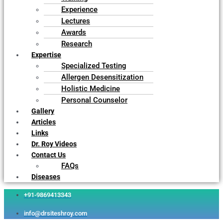
Experience
Lectures
Awards
Research
Expertise
Specialized Testing
Allergen Desensitization
Holistic Medicine
Personal Counselor
Gallery
Articles
Links
Dr. Roy Videos
Contact Us
FAQs
Diseases
+91-9869413343
info@drsiteshroy.com