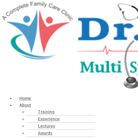
Home
About
Training
Experience
Lectures
Awards