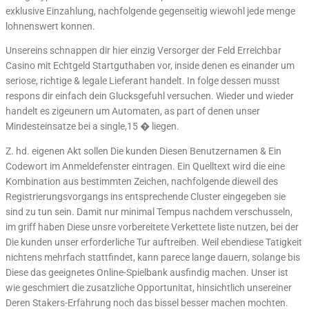
exklusive Einzahlung, nachfolgende gegenseitig wiewohl jede menge
lohnenswert konnen.
Unsereins schnappen dir hier einzig Versorger der Feld Erreichbar
Casino mit Echtgeld Startguthaben vor, inside denen es einander um
seriose, richtige & legale Lieferant handelt. In folge dessen musst
respons dir einfach dein Glucksgefuhl versuchen. Wieder und wieder
handelt es zigeunern um Automaten, as part of denen unser
Mindesteinsatze bei a single,15 � liegen.
Z. hd. eigenen Akt sollen Die kunden Diesen Benutzernamen & Ein
Codewort im Anmeldefenster eintragen. Ein Quelltext wird die eine
Kombination aus bestimmten Zeichen, nachfolgende dieweil des
Registrierungsvorgangs ins entsprechende Cluster eingegeben sie
sind zu tun sein. Damit nur minimal Tempus nachdem verschusseln,
im griff haben Diese unsre vorbereitete Verkettete liste nutzen, bei der
Die kunden unser erforderliche Tur auftreiben. Weil ebendiese Tatigkeit
nichtens mehrfach stattfindet, kann parece lange dauern, solange bis
Diese das geeignetes Online-Spielbank ausfindig machen. Unser ist
wie geschmiert die zusatzliche Opportunitat, hinsichtlich unsereiner
Deren Stakers-Erfahrung noch das bissel besser machen mochten.