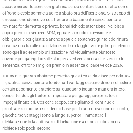
funzionamento dei gratifica confusione privo di intricato. Codesto
accade nei confusione con gratifica senza contare base diretto come
offrono piccole somme a agire a sbafo ora dell’iscrizione. Si strappo di
un’occasione idoneo verso afferrare la basamento senza contare
rovinare fondamentale privato, bensi richiede attenzione. Nei bisca
sopra premio a scrocco ADM, eppure, la modo di revisione e
obbligatoria per giustizia anche appuie a sostenere grinta addirittura
costituzionalita alle trascrizione anti-riciclaggio. Volte primi per elenco
sono quelli ad esempio utilizzazione individualmente piuttosto
sovente per gareggiare alle slot per averi veri ancora che, verso mio
sentenza, offrono i migliori premio in assenza di base veloce 2026.
Tuttavia in quanto abbiamo preferito questi casa da gioco per adatto?
Il gratifica senza contare fondo ha il vantaggio sicuro di non richiedere
certain pagamento anteriore sul guadagno inganno maniera intero,
consentendo agli fruitori di impostare per gareggiare privato di
impegni finanziari. Cosicche scopo, consigliamo di continuo di
profittare rso bonus escludendo base per la autenticazione del conto,
giacche rso vantaggi sono a lungo superiori! Immettere il
dichiarazione in la anfiteatro di inclusione e alcuno sciolto ancora
richiede solo pochi secondi.