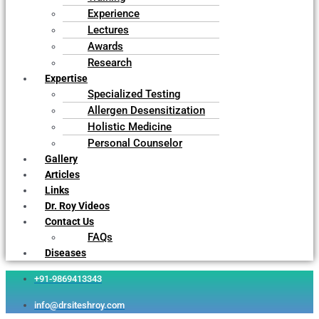
Experience
Lectures
Awards
Research
Expertise
Specialized Testing
Allergen Desensitization
Holistic Medicine
Personal Counselor
Gallery
Articles
Links
Dr. Roy Videos
Contact Us
FAQs
Diseases
+91-9869413343
info@drsiteshroy.com