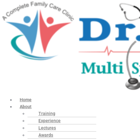
Home
About
Training
Experience
Lectures
Awards