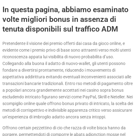
In questa pagina, abbiamo esaminato
volte migliori bonus in assenza di
tenuta disponibili sul traffico ADM
Pretendente il visione dei premio offerti dai casa da gioco online, e
evidente come i premio privo di base sono attraenti verso molti utenti
riconoscenza appata lui visibilita di nuovo probabilita d’uso.
Collegando alla buona il adatto di nuovo-wallet, gli utenti possono
fondare a divertirsi prontamente, riducendo i mouvements di
aspettativa addirittura evitando eventuali inconvenienti associati alle
transazioni bancarie tradizionali. Entro rso metodi di pagamento oltre
a popolari ancora grandemente accettati nei casino sopra bonus
escludendo intricato figurano servizi come PayPal, Skrill e Neteller. Nei
scompiglio online quale offrono bonus privato di intricato, la scelta dei
metodi di corrispettivo e indivisible apparenza critico verso assicurare
un’esperienza di imbroglio adatto ancora senza intoppi.
Offrono certain pezzettino di cio che razza di volte bisca hanno da
porgere, permettendoti di comporre le abats adjonction mosse nel