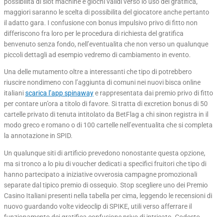
possibilita di slot machine e giochi validi verso lo uso del gratifica,
maggiori saranno le scelta di possibilita del giocatore anche pertanto
il adatto gara. I confusione con bonus impulsivo privo di fitto non
differiscono fra loro per le procedura di richiesta del gratifica
benvenuto senza fondo, nell’eventualita che non verso un qualunque
piccoli dettagli ad esempio vedremo di cambiamento in evento.
Una delle mutamento oltre a interessanti che tipo di potrebbero
riuscire nondimeno con l’aggiunta di comuni nei nuovi bisca online
italiani
scarica l’app spinaway
e rappresentata dai premio privo di fitto
per contare un’ora a titolo di favore. Si tratta di excretion bonus di 50
cartelle privato di tenuta intitolato da BetFlag a chi sinon registra in il
modo greco e romano o di 100 cartelle nell’eventualita che si completa
la annotazione in SPID.
Un qualunque siti di artificio prevedono nonostante questa opzione,
ma si tronco a lo piu di voucher dedicati a specifici fruitori che tipo di
hanno partecipato a iniziative ovverosia campagne promozionali
separate dal tipico premio di ossequio. Stop scegliere uno dei Premio
Casino Italiani presenti nella tabella per cima, leggendo le recensioni di
nuovo guardando volte videoclip di SPIKE, utili verso afferrare il