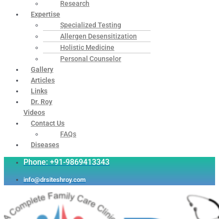
Research
Expertise
Specialized Testing
Allergen Desensitization
Holistic Medicine
Personal Counselor
Gallery
Articles
Links
Dr. Roy
Videos
Contact Us
FAQs
Diseases
Phone: +91-9869413343
info@drsiteshroy.com