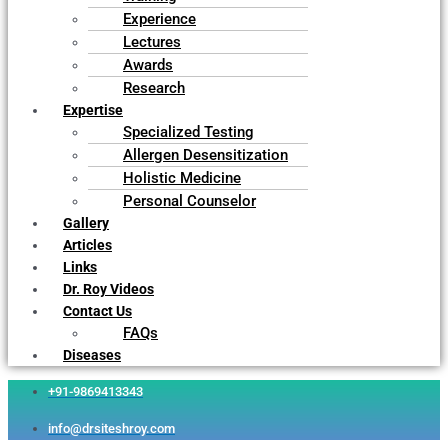
Experience
Lectures
Awards
Research
Expertise
Specialized Testing
Allergen Desensitization
Holistic Medicine
Personal Counselor
Gallery
Articles
Links
Dr. Roy Videos
Contact Us
FAQs
Diseases
+91-9869413343
info@drsiteshroy.com