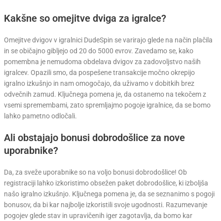
Kakšne so omejitve dviga za igralce?
Omejitve dvigov v igralnici DudeSpin se varirajo glede na način plačila
in se običajno gibljejo od 20 do 5000 evrov. Zavedamo se, kako
pomembna je nemudoma obdelava dvigov za zadovoljstvo naših
igralcev. Opazili smo, da pospešene transakcije močno okrepijo
igralno izkušnjo in nam omogočajo, da uživamo v dobitkih brez
odvečnih zamud. Ključnega pomena je, da ostanemo na tekočem z
vsemi spremembami, zato spremljajmo pogoje igralnice, da se bomo
lahko pametno odločali.
Ali obstajajo bonusi dobrodošlice za nove
uporabnike?
Da, za sveže uporabnike so na voljo bonusi dobrodošlice! Ob
registraciji lahko izkoristimo obsežen paket dobrodošlice, ki izboljša
našo igralno izkušnjo. Ključnega pomena je, da se seznanimo s pogoji
bonusov, da bi kar najbolje izkoristili svoje ugodnosti. Razumevanje
pogojev glede stav in upravičenih iger zagotavlja, da bomo kar