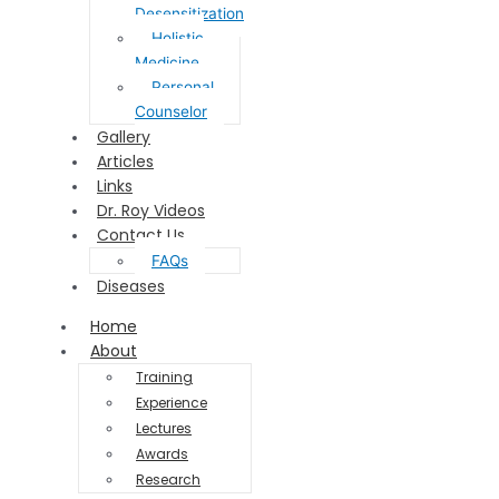
Desensitization
Holistic
Medicine
Personal
Counselor
Gallery
Articles
Links
Dr. Roy Videos
Contact Us
FAQs
Diseases
Home
About
Training
Experience
Lectures
Awards
Research