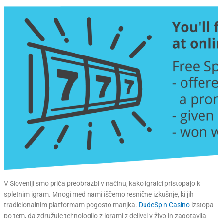
V Sloveniji smo priča preobrazbi v načinu, kako igralci pristopajo k
spletnim igram. Mnogi med nami iščemo resnične izkušnje, ki jih
tradicionalnim platformam pogosto manjka.
DudeSpin Casino
izstopa
po tem, da združuje tehnologijo z igrami z delivci v živo in zagotavlja