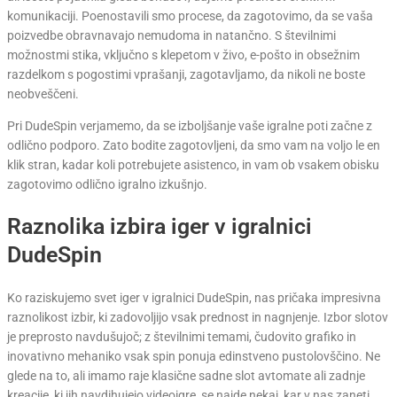
komunikaciji. Poenostavili smo procese, da zagotovimo, da se vaša
poizvedbe obravnavajo nemudoma in natančno. S številnimi
možnostmi stika, vključno s klepetom v živo, e-pošto in obsežnim
razdelkom s pogostimi vprašanji, zagotavljamo, da nikoli ne boste
neobveščeni.
Pri DudeSpin verjamemo, da se izboljšanje vaše igralne poti začne z
odlično podporo. Zato bodite zagotovljeni, da smo vam na voljo le en
klik stran, kadar koli potrebujete asistenco, in vam ob vsakem obisku
zagotovimo odlično igralno izkušnjo.
Raznolika izbira iger v igralnici
DudeSpin
Ko raziskujemo svet iger v igralnici DudeSpin, nas pričaka impresivna
raznolikost izbir, ki zadovoljijo vsak prednost in nagnjenje. Izbor slotov
je preprosto navdušujoč; z številnimi temami, čudovito grafiko in
inovativno mehaniko vsak spin ponuja edinstveno pustolovščino. Ne
glede na to, ali imamo raje klasične sadne slot avtomate ali zadnje
kreacije, ki jih navdihujejo videoigre, se najde nekaj, kar v nas zaneti