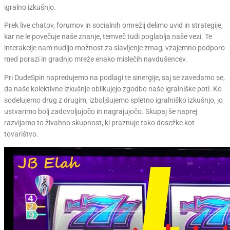
igralno izkušnjo.
Prek live chatov, forumov in socialnih omrežij delimo uvid in strategije,
kar ne le povečuje naše znanje, temveč tudi poglablja naše vezi. Te
interakcije nam nudijo možnost za slavljenje zmag, vzajemno podporo
med porazi in gradnjo mreže enako mislečih navdušencev.
Pri DudeSpin napredujemo na podlagi te sinergije, saj se zavedamo se,
da naše kolektivne izkušnje oblikujejo zgodbo naše igralniške poti. Ko
sodelujemo drug z drugim, izboljšujemo spletno igralniško izkušnjo, jo
ustvarimo bolj zadovoljujočo in nagrajujočo. Skupaj še naprej
razvijamo to živahno skupnost, ki praznuje tako dosežke kot
tovarištvo.