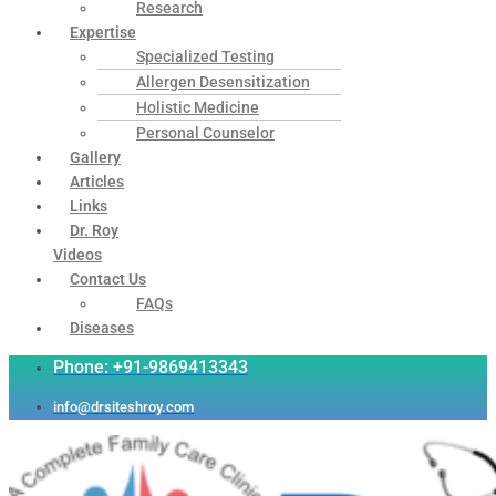
Research
Expertise
Specialized Testing
Allergen Desensitization
Holistic Medicine
Personal Counselor
Gallery
Articles
Links
Dr. Roy
Videos
Contact Us
FAQs
Diseases
Phone: +91-9869413343
info@drsiteshroy.com