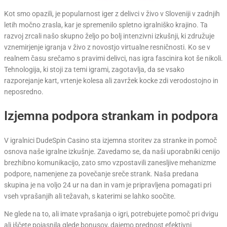
Kot smo opazili, je popularnost iger z delivci v živo v Sloveniji v zadnjih
letih močno zrasla, kar je spremenilo spletno igralniško krajino. Ta
razvoj zrcali našo skupno željo po bolj intenzivni izkušnji, ki združuje
vznemirjenje igranja v živo z novostjo virtualne resničnosti. Ko se v
realnem času srečamo s pravimi delivci, nas igra fascinira kot še nikoli.
Tehnologija, ki stoji za temi igrami, zagotavlja, da se vsako
razporejanje kart, vrtenje kolesa ali zavržek kocke zdi verodostojno in
neposredno.
Izjemna podpora strankam in podpora
V igralnici DudeSpin Casino sta izjemna storitev za stranke in pomoč
osnova naše igralne izkušnje. Zavedamo se, da naši uporabniki cenijo
brezhibno komunikacijo, zato smo vzpostavili zanesljive mehanizme
podpore, namenjene za povečanje sreče strank. Naša predana
skupina je na voljo 24 ur na dan in vam je pripravljena pomagati pri
vseh vprašanjih ali težavah, s katerimi se lahko soočite.
Ne glede na to, ali imate vprašanja o igri, potrebujete pomoč pri dvigu
ali iščete pojasnila glede bonusov, dajemo prednost efektivni