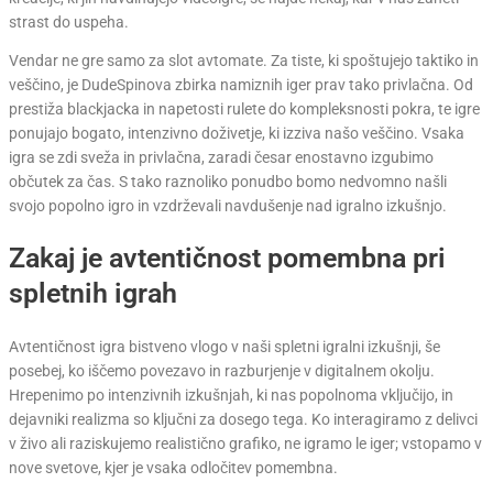
strast do uspeha.
Vendar ne gre samo za slot avtomate. Za tiste, ki spoštujejo taktiko in
veščino, je DudeSpinova zbirka namiznih iger prav tako privlačna. Od
prestiža blackjacka in napetosti rulete do kompleksnosti pokra, te igre
ponujajo bogato, intenzivno doživetje, ki izziva našo veščino. Vsaka
igra se zdi sveža in privlačna, zaradi česar enostavno izgubimo
občutek za čas. S tako raznoliko ponudbo bomo nedvomno našli
svojo popolno igro in vzdrževali navdušenje nad igralno izkušnjo.
Zakaj je avtentičnost pomembna pri
spletnih igrah
Avtentičnost igra bistveno vlogo v naši spletni igralni izkušnji, še
posebej, ko iščemo povezavo in razburjenje v digitalnem okolju.
Hrepenimo po intenzivnih izkušnjah, ki nas popolnoma vključijo, in
dejavniki realizma so ključni za dosego tega. Ko interagiramo z delivci
v živo ali raziskujemo realistično grafiko, ne igramo le iger; vstopamo v
nove svetove, kjer je vsaka odločitev pomembna.