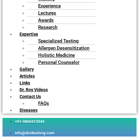
Experience
Lectures
Awards
Research
Expertise
Specialized Testing
Allergen Desensitization
Holistic Medicine
Personal Counselor
Gallery
Articles
Links
Dr. Roy Videos
Contact Us
FAQs
Diseases
+91-9869413343
info@drsiteshroy.com