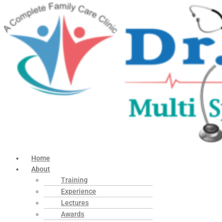
Home
About
Training
Experience
Lectures
Awards