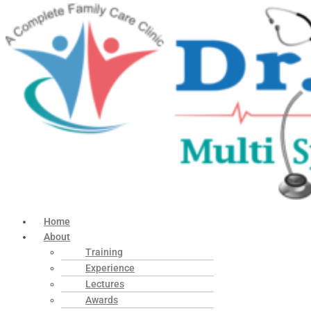
Home
About
Training
Experience
Lectures
Awards