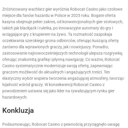
Zróżnicowany wachlarz gier wyróżnia Robocat Casino jako czołowe
miejsce dla fanów hazardu w Polsce w 2025 roku. Bogate oferta
kasyna obejmuje pełen zakres, od konwencjonalnych gier stołowych,
takich jak blackjack i ruletka, po innowacyjne automaty do gry i
wciągające gry z krupierem na żywo. Ta rozmaitość zaspokaja
oczekiwania szerokiego grona odbiorców, oferując kuszącą ofertę
zarówno dla wprawionych graczy, jak i nowicjuszy. Ponadto,
zastosowanie najnowocześniejszych technologii ulepsza rozgrywkę,
oferując znakomitą grafikę i płynną nawigację. Co ważne, Robocat
Casino systematycznie modernizuje swoją ofertę, zapewniając
graczom możliwość do aktualnych i angażujących treści. Ten
elastyczny wybór wspiera tworzenia angażującej atmosfery, tworząc
lojalność wśród graczy. W konsekwencji Robocat Casino z
powodzeniem ustawia się jako lider na rywalizującym rynku gier
hazardowych.
Konkluzja
Podsumowując, Robocat Casino z pewnością przyciągnęło uwagę