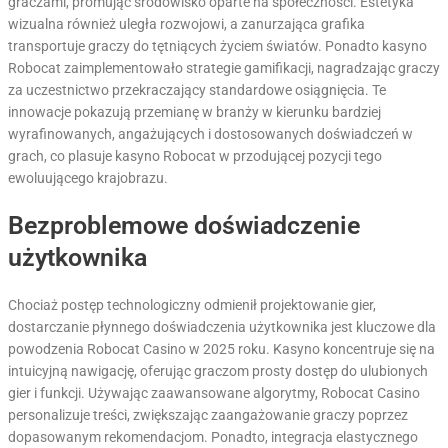
graczami, promując środowisko oparte na społeczności. Estetyka
wizualna również uległa rozwojowi, a zanurzająca grafika
transportuje graczy do tętniących życiem światów. Ponadto kasyno
Robocat zaimplementowało strategie gamifikacji, nagradzając graczy
za uczestnictwo przekraczający standardowe osiągnięcia. Te
innowacje pokazują przemianę w branży w kierunku bardziej
wyrafinowanych, angażujących i dostosowanych doświadczeń w
grach, co plasuje kasyno Robocat w przodującej pozycji tego
ewoluującego krajobrazu.
Bezproblemowe doświadczenie
użytkownika
Chociaż postęp technologiczny odmienił projektowanie gier,
dostarczanie płynnego doświadczenia użytkownika jest kluczowe dla
powodzenia Robocat Casino w 2025 roku. Kasyno koncentruje się na
intuicyjną nawigację, oferując graczom prosty dostęp do ulubionych
gier i funkcji. Używając zaawansowane algorytmy, Robocat Casino
personalizuje treści, zwiększając zaangażowanie graczy poprzez
dopasowanym rekomendacjom. Ponadto, integracja elastycznego