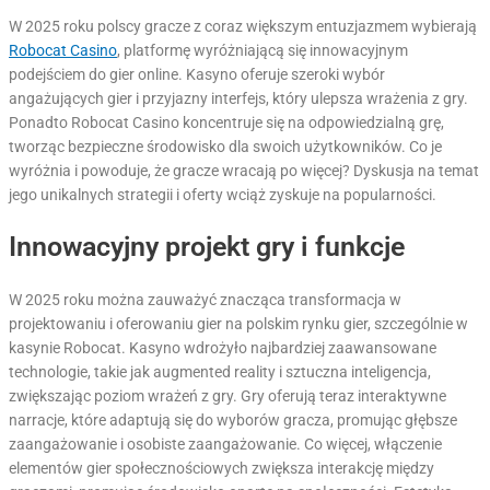
W 2025 roku polscy gracze z coraz większym entuzjazmem wybierają
Robocat Casino
, platformę wyróżniającą się innowacyjnym
podejściem do gier online. Kasyno oferuje szeroki wybór
angażujących gier i przyjazny interfejs, który ulepsza wrażenia z gry.
Ponadto Robocat Casino koncentruje się na odpowiedzialną grę,
tworząc bezpieczne środowisko dla swoich użytkowników. Co je
wyróżnia i powoduje, że gracze wracają po więcej? Dyskusja na temat
jego unikalnych strategii i oferty wciąż zyskuje na popularności.
Innowacyjny projekt gry i funkcje
W 2025 roku można zauważyć znacząca transformacja w
projektowaniu i oferowaniu gier na polskim rynku gier, szczególnie w
kasynie Robocat. Kasyno wdrożyło najbardziej zaawansowane
technologie, takie jak augmented reality i sztuczna inteligencja,
zwiększając poziom wrażeń z gry. Gry oferują teraz interaktywne
narracje, które adaptują się do wyborów gracza, promując głębsze
zaangażowanie i osobiste zaangażowanie. Co więcej, włączenie
elementów gier społecznościowych zwiększa interakcję między