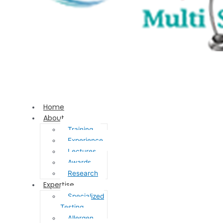
Home
About
Training
Experience
Lectures
Awards
Research
Expertise
Specialized
Testing
Allergen