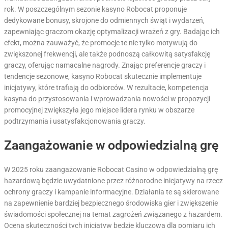
rok. W poszczególnym sezonie kasyno Robocat proponuje
dedykowane bonusy, skrojone do odmiennych świąt i wydarzeń,
zapewniając graczom okazję optymalizacji wrażeń z gry. Badając ich
efekt, można zauważyć, że promocje te nie tylko motywują do
zwiększonej frekwencji, ale także podnoszą całkowitą satysfakcję
graczy, oferując namacalne nagrody. Znając preferencje graczy i
tendencje sezonowe, kasyno Robocat skutecznie implementuje
inicjatywy, które trafiają do odbiorców. W rezultacie, kompetencja
kasyna do przystosowania i wprowadzania nowości w propozycji
promocyjnej zwiększyła jego miejsce lidera rynku w obszarze
podtrzymania i usatysfakcjonowania graczy.
Zaangażowanie w odpowiedzialną grę
W 2025 roku zaangażowanie Robocat Casino w odpowiedzialną grę
hazardową będzie uwydatnione przez różnorodne inicjatywy na rzecz
ochrony graczy i kampanie informacyjne. Działania te są skierowane
na zapewnienie bardziej bezpiecznego środowiska gier i zwiększenie
świadomości społecznej na temat zagrożeń związanego z hazardem.
Ocena skuteczności tych inicjatyw będzie kluczowa dla pomiaru ich