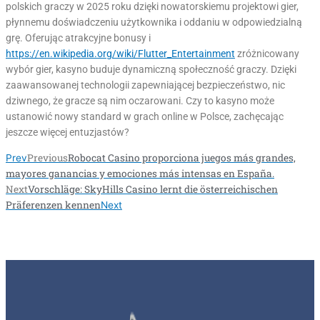
polskich graczy w 2025 roku dzięki nowatorskiemu projektowi gier,
płynnemu doświadczeniu użytkownika i oddaniu w odpowiedzialną
grę. Oferując atrakcyjne bonusy i
https://en.wikipedia.org/wiki/Flutter_Entertainment
zróżnicowany
wybór gier, kasyno buduje dynamiczną społeczność graczy. Dzięki
zaawansowanej technologii zapewniającej bezpieczeństwo, nic
dziwnego, że gracze są nim oczarowani. Czy to kasyno może
ustanowić nowy standard w grach online w Polsce, zachęcając
jeszcze więcej entuzjastów?
Previous
Robocat Casino proporciona juegos más grandes,
Prev
mayores ganancias y emociones más intensas en España.
Next
Vorschläge: SkyHills Casino lernt die österreichischen
Präferenzen kennen
Next