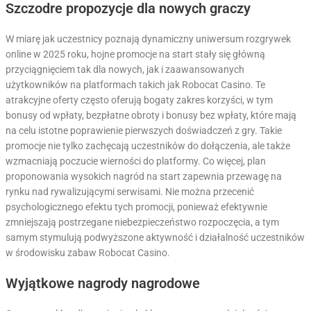
Szczodre propozycje dla nowych graczy
W miarę jak uczestnicy poznają dynamiczny uniwersum rozgrywek
online w 2025 roku, hojne promocje na start stały się główną
przyciągnięciem tak dla nowych, jak i zaawansowanych
użytkowników na platformach takich jak Robocat Casino. Te
atrakcyjne oferty często oferują bogaty zakres korzyści, w tym
bonusy od wpłaty, bezpłatne obroty i bonusy bez wpłaty, które mają
na celu istotne poprawienie pierwszych doświadczeń z gry. Takie
promocje nie tylko zachęcają uczestników do dołączenia, ale także
wzmacniają poczucie wierności do platformy. Co więcej, plan
proponowania wysokich nagród na start zapewnia przewagę na
rynku nad rywalizującymi serwisami. Nie można przecenić
psychologicznego efektu tych promocji, ponieważ efektywnie
zmniejszają postrzegane niebezpieczeństwo rozpoczęcia, a tym
samym stymulują podwyższone aktywność i działalność uczestników
w środowisku zabaw Robocat Casino.
Wyjątkowe nagrody nagrodowe