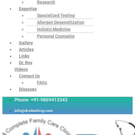
Research
Expertise
Specialized Testing
Allergen Desensitization
Holistic Medicine
Personal Counselor
Gallery
Articles
Links
Dr. Roy
Videos
Contact Us
FAQs
Diseases
Phone: +91-9869413343
info@drsiteshroy.com