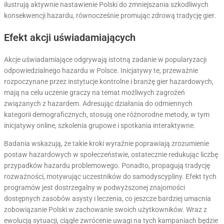
ilustrują aktywnie nastawienie Polski do zmniejszania szkodliwych
konsekwencji hazardu, równocześnie promując zdrową tradycję gier.
Efekt akcji uświadamiających
Akcje uświadamiające odgrywają istotną zadanie w popularyzacji
odpowiedzialnego hazardu w Polsce. Inicjatywy te, przeważnie
rozpoczynane przez instytucje kontrolne i branżę gier hazardowych,
mają na celu uczenie graczy na temat możliwych zagrożeń
związanych z hazardem. Adresując działania do odmiennych
kategorii demograficznych, stosują one różnorodne metody, w tym
inicjatywy online, szkolenia grupowe i spotkania interaktywne.
Badania wskazują, że takie kroki wyraźnie poprawiają zrozumienie
postaw hazardowych w społeczeństwie, ostatecznie redukując liczbę
przypadków hazardu problemowego. Ponadto, propagują tradycję
rozważności, motywując uczestników do samodyscypliny. Efekt tych
programów jest dostrzegalny w podwyższonej znajomości
dostępnych zasobów asysty i leczenia, co jeszcze bardziej umacnia
zobowiązanie Polski w zachowanie swoich użytkowników. Wraz z
ewolucją sytuacji, ciągłe zwrócenie uwagi na tych kampaniach będzie