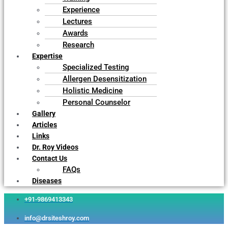
Experience
Lectures
Awards
Research
Expertise
Specialized Testing
Allergen Desensitization
Holistic Medicine
Personal Counselor
Gallery
Articles
Links
Dr. Roy Videos
Contact Us
FAQs
Diseases
+91-9869413343
info@drsiteshroy.com