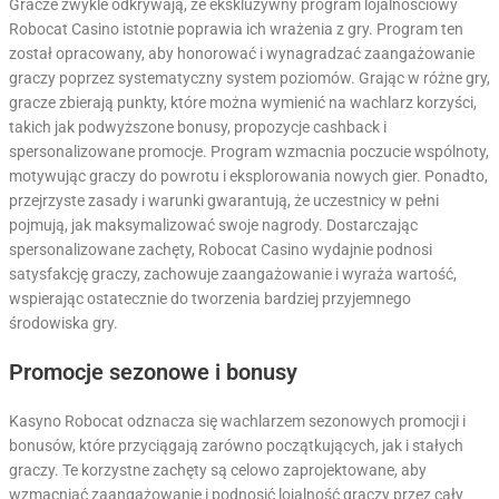
Gracze zwykle odkrywają, że ekskluzywny program lojalnościowy
Robocat Casino istotnie poprawia ich wrażenia z gry. Program ten
został opracowany, aby honorować i wynagradzać zaangażowanie
graczy poprzez systematyczny system poziomów. Grając w różne gry,
gracze zbierają punkty, które można wymienić na wachlarz korzyści,
takich jak podwyższone bonusy, propozycje cashback i
spersonalizowane promocje. Program wzmacnia poczucie wspólnoty,
motywując graczy do powrotu i eksplorowania nowych gier. Ponadto,
przejrzyste zasady i warunki gwarantują, że uczestnicy w pełni
pojmują, jak maksymalizować swoje nagrody. Dostarczając
spersonalizowane zachęty, Robocat Casino wydajnie podnosi
satysfakcję graczy, zachowuje zaangażowanie i wyraża wartość,
wspierając ostatecznie do tworzenia bardziej przyjemnego
środowiska gry.
Promocje sezonowe i bonusy
Kasyno Robocat odznacza się wachlarzem sezonowych promocji i
bonusów, które przyciągają zarówno początkujących, jak i stałych
graczy. Te korzystne zachęty są celowo zaprojektowane, aby
wzmacniać zaangażowanie i podnosić lojalność graczy przez cały