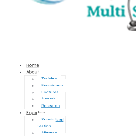
Home
About
Training
Experience
Lectures
Awards
Research
Expertise
Specialized
Testing
Allergen