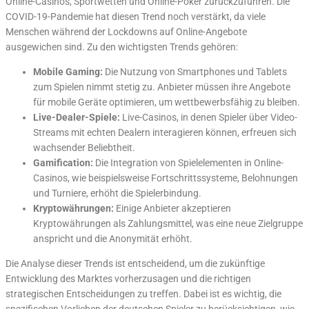
Online-Casinos, Sportwetten und Online-Poker zurückzuführen. Die
COVID-19-Pandemie hat diesen Trend noch verstärkt, da viele
Menschen während der Lockdowns auf Online-Angebote
ausgewichen sind. Zu den wichtigsten Trends gehören:
Mobile Gaming:
Die Nutzung von Smartphones und Tablets
zum Spielen nimmt stetig zu. Anbieter müssen ihre Angebote
für mobile Geräte optimieren, um wettbewerbsfähig zu bleiben.
Live-Dealer-Spiele:
Live-Casinos, in denen Spieler über Video-
Streams mit echten Dealern interagieren können, erfreuen sich
wachsender Beliebtheit.
Gamification:
Die Integration von Spielelementen in Online-
Casinos, wie beispielsweise Fortschrittssysteme, Belohnungen
und Turniere, erhöht die Spielerbindung.
Kryptowährungen:
Einige Anbieter akzeptieren
Kryptowährungen als Zahlungsmittel, was eine neue Zielgruppe
anspricht und die Anonymität erhöht.
Die Analyse dieser Trends ist entscheidend, um die zukünftige
Entwicklung des Marktes vorherzusagen und die richtigen
strategischen Entscheidungen zu treffen. Dabei ist es wichtig, die
spezifischen Vorlieben der deutschen Spieler zu berücksichtigen, wie