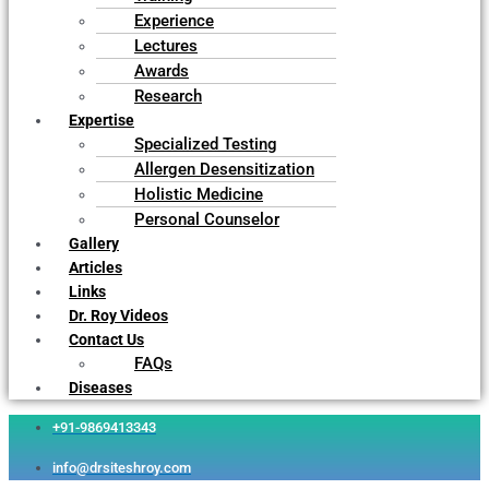
Experience
Lectures
Awards
Research
Expertise
Specialized Testing
Allergen Desensitization
Holistic Medicine
Personal Counselor
Gallery
Articles
Links
Dr. Roy Videos
Contact Us
FAQs
Diseases
+91-9869413343
info@drsiteshroy.com