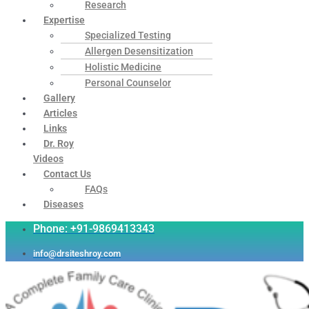
Research
Expertise
Specialized Testing
Allergen Desensitization
Holistic Medicine
Personal Counselor
Gallery
Articles
Links
Dr. Roy
Videos
Contact Us
FAQs
Diseases
Phone: +91-9869413343
info@drsiteshroy.com