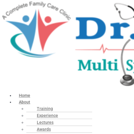
Home
About
Training
Experience
Lectures
Awards