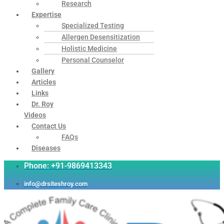
Research
Expertise
Specialized Testing
Allergen Desensitization
Holistic Medicine
Personal Counselor
Gallery
Articles
Links
Dr. Roy
Videos
Contact Us
FAQs
Diseases
Phone: +91-9869413343
info@drsiteshroy.com