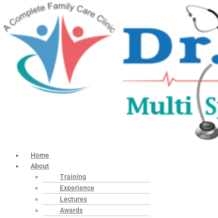
Home
About
Training
Experience
Lectures
Awards