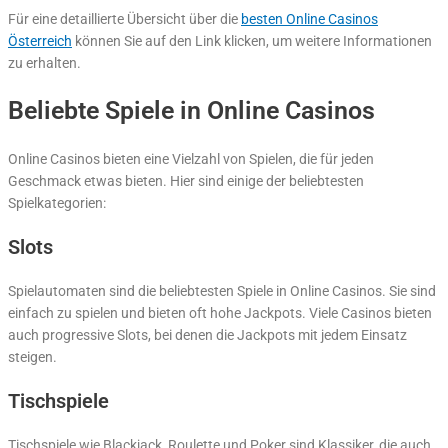
Für eine detaillierte Übersicht über die
besten Online Casinos
Österreich
können Sie auf den Link klicken, um weitere Informationen
zu erhalten.
Beliebte Spiele in Online Casinos
Online Casinos bieten eine Vielzahl von Spielen, die für jeden
Geschmack etwas bieten. Hier sind einige der beliebtesten
Spielkategorien:
Slots
Spielautomaten sind die beliebtesten Spiele in Online Casinos. Sie sind
einfach zu spielen und bieten oft hohe Jackpots. Viele Casinos bieten
auch progressive Slots, bei denen die Jackpots mit jedem Einsatz
steigen.
Tischspiele
Tischspiele wie Blackjack, Roulette und Poker sind Klassiker, die auch