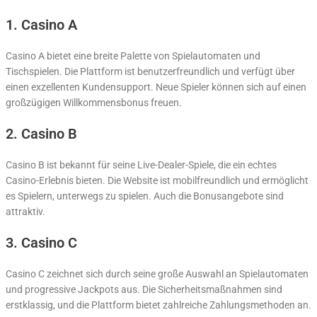
1. Casino A
Casino A bietet eine breite Palette von Spielautomaten und
Tischspielen. Die Plattform ist benutzerfreundlich und verfügt über
einen exzellenten Kundensupport. Neue Spieler können sich auf einen
großzügigen Willkommensbonus freuen.
2. Casino B
Casino B ist bekannt für seine Live-Dealer-Spiele, die ein echtes
Casino-Erlebnis bieten. Die Website ist mobilfreundlich und ermöglicht
es Spielern, unterwegs zu spielen. Auch die Bonusangebote sind
attraktiv.
3. Casino C
Casino C zeichnet sich durch seine große Auswahl an Spielautomaten
und progressive Jackpots aus. Die Sicherheitsmaßnahmen sind
erstklassig, und die Plattform bietet zahlreiche Zahlungsmethoden an.