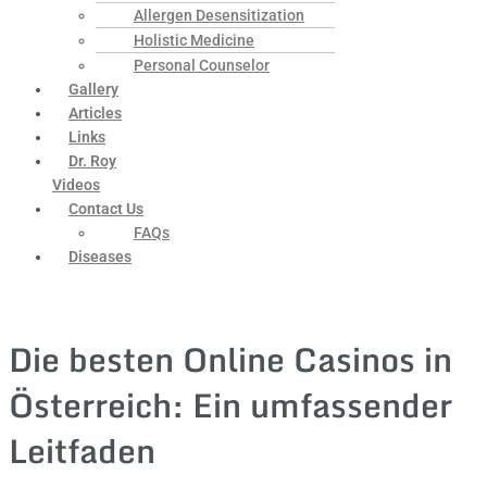
Allergen Desensitization
Holistic Medicine
Personal Counselor
Gallery
Articles
Links
Dr. Roy
Videos
Contact Us
FAQs
Diseases
Die besten Online Casinos in
Österreich: Ein umfassender
Leitfaden