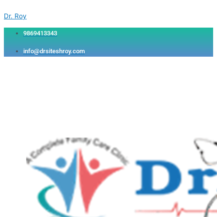
Skip
Menu
Menu
Menu
to
Dr. Roy
content
9869413343
info@drsiteshroy.com