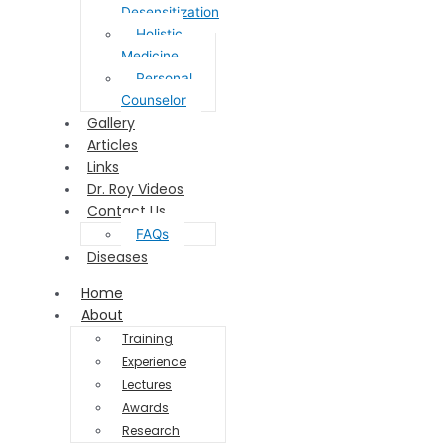
Desensitization
Holistic
Medicine
Personal
Counselor
Gallery
Articles
Links
Dr. Roy Videos
Contact Us
FAQs
Diseases
Home
About
Training
Experience
Lectures
Awards
Research