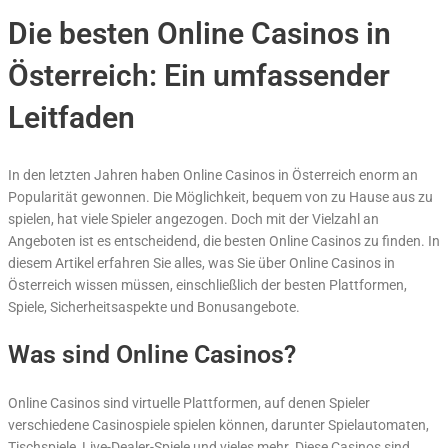
Die besten Online Casinos in
Österreich: Ein umfassender
Leitfaden
In den letzten Jahren haben Online Casinos in Österreich enorm an
Popularität gewonnen. Die Möglichkeit, bequem von zu Hause aus zu
spielen, hat viele Spieler angezogen. Doch mit der Vielzahl an
Angeboten ist es entscheidend, die besten Online Casinos zu finden. In
diesem Artikel erfahren Sie alles, was Sie über Online Casinos in
Österreich wissen müssen, einschließlich der besten Plattformen,
Spiele, Sicherheitsaspekte und Bonusangebote.
Was sind Online Casinos?
Online Casinos sind virtuelle Plattformen, auf denen Spieler
verschiedene Casinospiele spielen können, darunter Spielautomaten,
Tischspiele, Live-Dealer-Spiele und vieles mehr. Diese Casinos sind