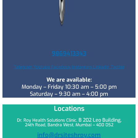
9869413343
Telegram
Youtube
Facebook
Instagram
Linkedin
Twitter
We are available:
Monday – Friday 10:30 am – 5:00 pm
Saturday – 9:30 am – 4:00 pm
Locations
B 202 Leo
Building,
Dr. Roy Health Solutions Clinic,
24th Road, Bandra West, Mumbai – 400 052
info@drsiteshroy.com