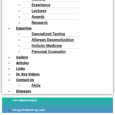
Experience
Lectures
Awards
Research
Expertise
Specialized Testing
Allergen Desensitization
Holistic Medicine
Personal Counselor
Gallery
Articles
Links
Dr. Roy Videos
Contact Us
FAQs
Diseases
+91-9869413343
info@drsiteshroy.com