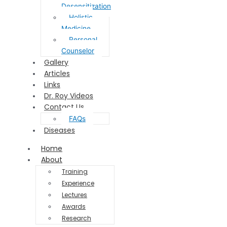
Desensitization
Holistic
Medicine
Personal
Counselor
Gallery
Articles
Links
Dr. Roy Videos
Contact Us
FAQs
Diseases
Home
About
Training
Experience
Lectures
Awards
Research