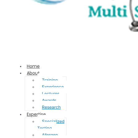
Home
About
Training
Experience
Lectures
Awards
Research
Expertise
Specialized
Testing
Allergen