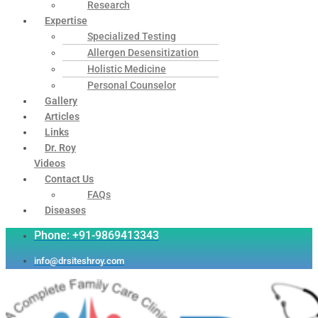
Research
Expertise
Specialized Testing
Allergen Desensitization
Holistic Medicine
Personal Counselor
Gallery
Articles
Links
Dr. Roy
Videos
Contact Us
FAQs
Diseases
Phone: +91-9869413343
info@drsiteshroy.com