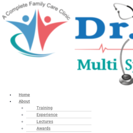
Home
About
Training
Experience
Lectures
Awards