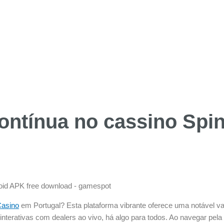
contínua no cassino Spi
Casino
em Portugal? Esta plataforma vibrante oferece uma notável v
interativas com dealers ao vivo, há algo para todos. Ao navegar pel