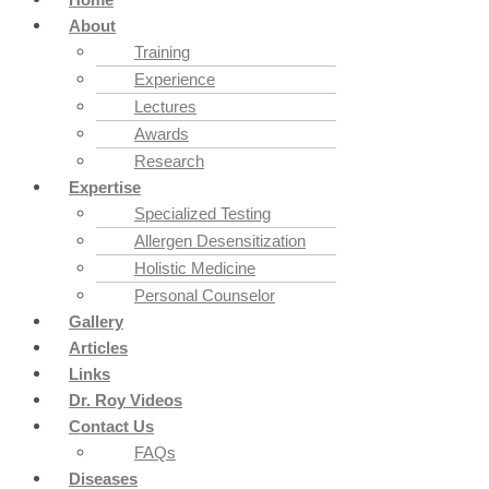
About
Training
Experience
Lectures
Awards
Research
Expertise
Specialized Testing
Allergen Desensitization
Holistic Medicine
Personal Counselor
Gallery
Articles
Links
Dr. Roy Videos
Contact Us
FAQs
Diseases