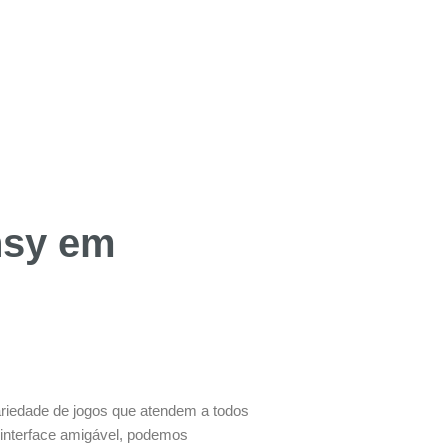
nsy em
ariedade de jogos que atendem a todos
a interface amigável, podemos