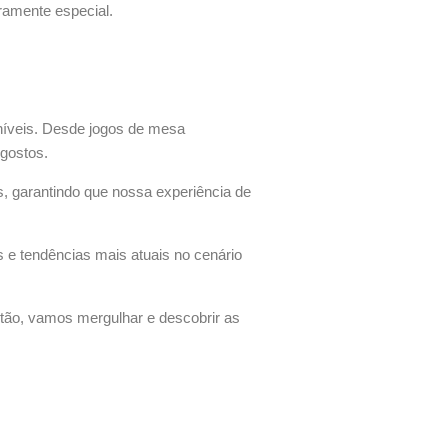
ramente especial.
níveis. Desde jogos de mesa
 gostos.
, garantindo que nossa experiência de
 e tendências mais atuais no cenário
tão, vamos mergulhar e descobrir as