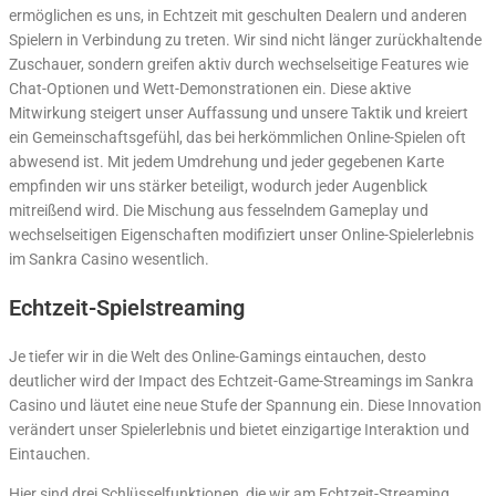
ermöglichen es uns, in Echtzeit mit geschulten Dealern und anderen
Spielern in Verbindung zu treten. Wir sind nicht länger zurückhaltende
Zuschauer, sondern greifen aktiv durch wechselseitige Features wie
Chat-Optionen und Wett-Demonstrationen ein. Diese aktive
Mitwirkung steigert unser Auffassung und unsere Taktik und kreiert
ein Gemeinschaftsgefühl, das bei herkömmlichen Online-Spielen oft
abwesend ist. Mit jedem Umdrehung und jeder gegebenen Karte
empfinden wir uns stärker beteiligt, wodurch jeder Augenblick
mitreißend wird. Die Mischung aus fesselndem Gameplay und
wechselseitigen Eigenschaften modifiziert unser Online-Spielerlebnis
im Sankra Casino wesentlich.
Echtzeit-Spielstreaming
Je tiefer wir in die Welt des Online-Gamings eintauchen, desto
deutlicher wird der Impact des Echtzeit-Game-Streamings im Sankra
Casino und läutet eine neue Stufe der Spannung ein. Diese Innovation
verändert unser Spielerlebnis und bietet einzigartige Interaktion und
Eintauchen.
Hier sind drei Schlüsselfunktionen, die wir am Echtzeit-Streaming