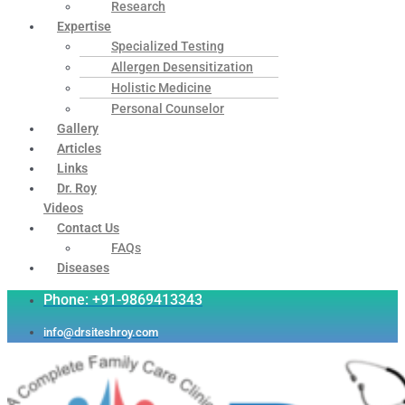
Research
Expertise
Specialized Testing
Allergen Desensitization
Holistic Medicine
Personal Counselor
Gallery
Articles
Links
Dr. Roy
Videos
Contact Us
FAQs
Diseases
Phone: +91-9869413343
info@drsiteshroy.com