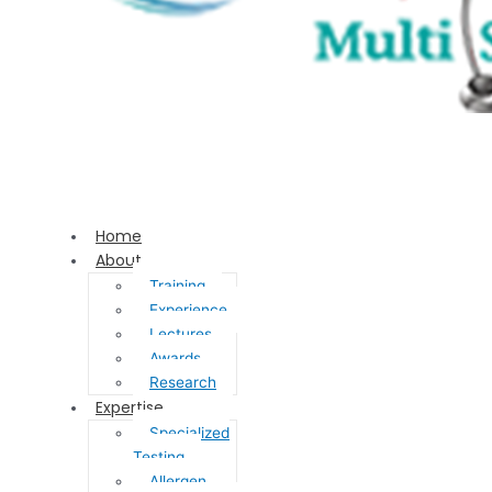
Home
About
Training
Experience
Lectures
Awards
Research
Expertise
Specialized
Testing
Allergen