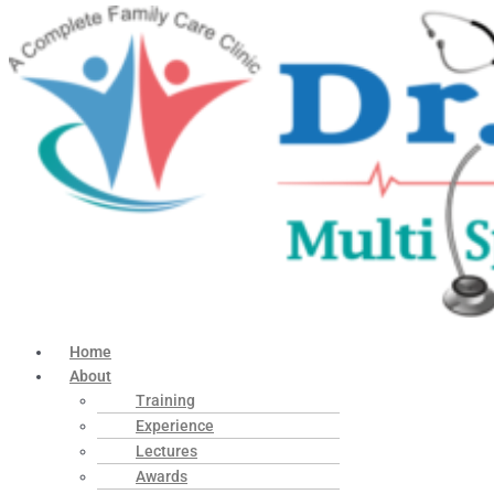
Home
About
Training
Experience
Lectures
Awards