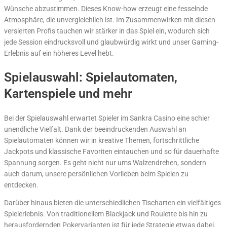
Wünsche abzustimmen. Dieses Know-how erzeugt eine fesselnde
Atmosphäre, die unvergleichlich ist. Im Zusammenwirken mit diesen
versierten Profis tauchen wir stärker in das Spiel ein, wodurch sich
jede Session eindrucksvoll und glaubwürdig wirkt und unser Gaming-
Erlebnis auf ein höheres Level hebt.
Spielauswahl: Spielautomaten,
Kartenspiele und mehr
Bei der Spielauswahl erwartet Spieler im Sankra Casino eine schier
unendliche Vielfalt. Dank der beeindruckenden Auswahl an
Spielautomaten können wir in kreative Themen, fortschrittliche
Jackpots und klassische Favoriten eintauchen und so für dauerhafte
Spannung sorgen. Es geht nicht nur ums Walzendrehen, sondern
auch darum, unsere persönlichen Vorlieben beim Spielen zu
entdecken.
Darüber hinaus bieten die unterschiedlichen Tischarten ein vielfältiges
Spielerlebnis. Von traditionellem Blackjack und Roulette bis hin zu
herausfordernden Pokervarianten ist für jede Strategie etwas dabei.