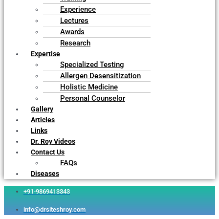
Experience
Lectures
Awards
Research
Expertise
Specialized Testing
Allergen Desensitization
Holistic Medicine
Personal Counselor
Gallery
Articles
Links
Dr. Roy Videos
Contact Us
FAQs
Diseases
+91-9869413343
info@drsiteshroy.com