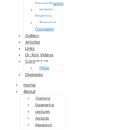
Desensitization
Holistic
Medicine
Personal
Counselor
Gallery
Articles
Links
Dr. Roy Videos
Contact Us
FAQs
Diseases
Home
About
Training
Experience
Lectures
Awards
Research