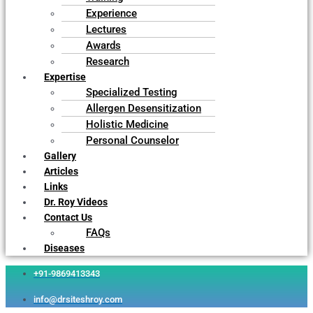
Experience
Lectures
Awards
Research
Expertise
Specialized Testing
Allergen Desensitization
Holistic Medicine
Personal Counselor
Gallery
Articles
Links
Dr. Roy Videos
Contact Us
FAQs
Diseases
+91-9869413343
info@drsiteshroy.com