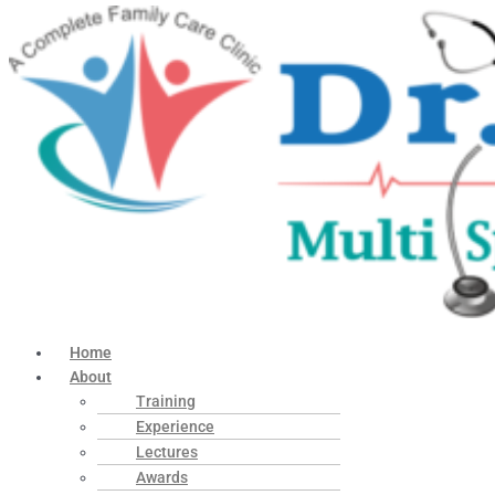
Home
About
Training
Experience
Lectures
Awards