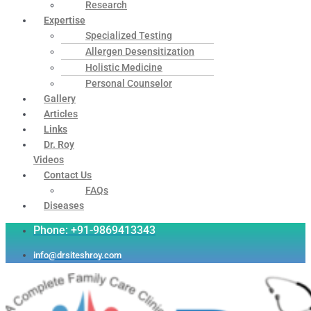
Research
Expertise
Specialized Testing
Allergen Desensitization
Holistic Medicine
Personal Counselor
Gallery
Articles
Links
Dr. Roy
Videos
Contact Us
FAQs
Diseases
Phone: +91-9869413343
info@drsiteshroy.com