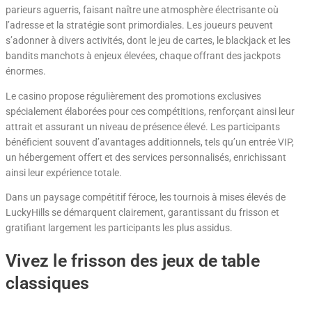
parieurs aguerris, faisant naître une atmosphère électrisante où
l’adresse et la stratégie sont primordiales. Les joueurs peuvent
s’adonner à divers activités, dont le jeu de cartes, le blackjack et les
bandits manchots à enjeux élevées, chaque offrant des jackpots
énormes.
Le casino propose régulièrement des promotions exclusives
spécialement élaborées pour ces compétitions, renforçant ainsi leur
attrait et assurant un niveau de présence élevé. Les participants
bénéficient souvent d’avantages additionnels, tels qu’un entrée VIP,
un hébergement offert et des services personnalisés, enrichissant
ainsi leur expérience totale.
Dans un paysage compétitif féroce, les tournois à mises élevés de
LuckyHills se démarquent clairement, garantissant du frisson et
gratifiant largement les participants les plus assidus.
Vivez le frisson des jeux de table
classiques