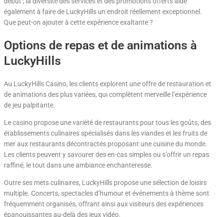
début ; la diversité des services et des promotions offerts aide
également à faire de LuckyHills un endroit réellement exceptionnel.
Que peut-on ajouter à cette expérience exaltante ?
Options de repas et de animations à
LuckyHills
Au LuckyHills Casino, les clients explorent une offre de restauration et
de animations des plus variées, qui complètent merveille l’expérience
de jeu palpitante.
Le casino propose une variété de restaurants pour tous les goûts, des
établissements culinaires spécialisés dans les viandes et les fruits de
mer aux restaurants décontractés proposant une cuisine du monde.
Les clients peuvent y savourer des en-cas simples ou s’offrir un repas
raffiné, le tout dans une ambiance enchanteresse.
Outre ses mets culinaires, LuckyHills propose une sélection de loisirs
multiple. Concerts, spectacles d’humour et événements à thème sont
fréquemment organisés, offrant ainsi aux visiteurs des expériences
épanouissantes au-delà des jeux vidéo.