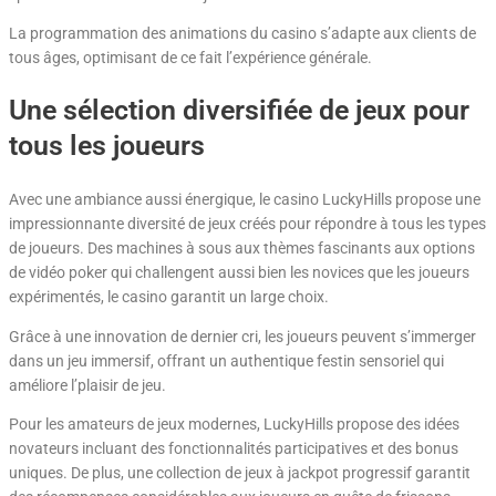
La programmation des animations du casino s’adapte aux clients de
tous âges, optimisant de ce fait l’expérience générale.
Une sélection diversifiée de jeux pour
tous les joueurs
Avec une ambiance aussi énergique, le casino LuckyHills propose une
impressionnante diversité de jeux créés pour répondre à tous les types
de joueurs. Des machines à sous aux thèmes fascinants aux options
de vidéo poker qui challengent aussi bien les novices que les joueurs
expérimentés, le casino garantit un large choix.
Grâce à une innovation de dernier cri, les joueurs peuvent s’immerger
dans un jeu immersif, offrant un authentique festin sensoriel qui
améliore l’plaisir de jeu.
Pour les amateurs de jeux modernes, LuckyHills propose des idées
novateurs incluant des fonctionnalités participatives et des bonus
uniques. De plus, une collection de jeux à jackpot progressif garantit