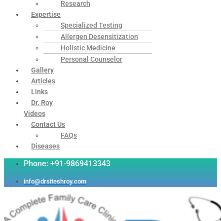
Research
Expertise
Specialized Testing
Allergen Desensitization
Holistic Medicine
Personal Counselor
Gallery
Articles
Links
Dr. Roy
Videos
Contact Us
FAQs
Diseases
Phone: +91-9869413343
info@drsiteshroy.com