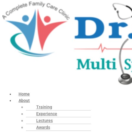
Home
About
Training
Experience
Lectures
Awards