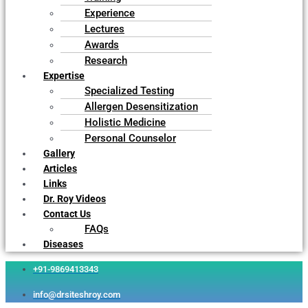
Experience
Lectures
Awards
Research
Expertise
Specialized Testing
Allergen Desensitization
Holistic Medicine
Personal Counselor
Gallery
Articles
Links
Dr. Roy Videos
Contact Us
FAQs
Diseases
+91-9869413343
info@drsiteshroy.com