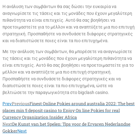
Η ανάλυση των συμβάντων θα σας δώσει την ευκαιρία να
αναγνωρίσετε τις τάσεις και τις μονάδες που έχουν μεγαλύτερη
πιθανότητα να είναι επιτυχείς. Αυτό θα σας βοηθήσει να
προετοιμαστείτε για το μέλλον και να αναπτύξετε μια πιο επιτυχή
στρατηγική. Προσπαθήστε να συνδυάσετε διάφορες στρατηγικές
και να διαπιστώσετε ποιες είναι τα πιο επιτυχημένα.
Με την ανάλυση των συμβάντων, θα μπορέσετε να αναγνωρίσετε
τις τάσεις και τις μονάδες που έχουν μεγαλύτερη πιθανότητα να
είναι επιτυχείς. Αυτό θα σας βοηθήσει να προετοιμαστείτε για το
μέλλον και να αναπτύξετε μια πιο επιτυχή στρατηγική.
Προσπαθήστε να συνδυάσετε διάφορες στρατηγικές και να
διαπιστώσετε ποιες είναι τα πιο επιτυχημένα, ώστε να
βελτιώσετε την παραγωγικότητα στο bigclash casino.
Previous
Finest Online Pokies around australia 2022: The best
Prev
places min 5 deposit casino to Enjoy On line Pokies for real
Currency Organization Insider Africa
Next
De Kunst van het Spelen: Tips voor de Ervaren Nederlandse
Gokker
Next