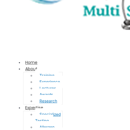
Home
About
Training
Experience
Lectures
Awards
Research
Expertise
Specialized
Testing
Allergen