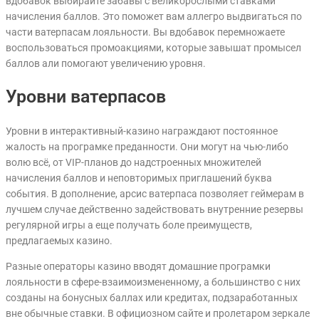
вдобавок выбирайте забавы с великорослыми ставками
начисления баллов.
Это поможет вам аллегро выдвигаться по
части ватерпасам лояльности. Вы вдобавок перемножаете
воспользоваться промоакциями, которые завышат промысел
баллов али помогают увеличению уровня.
Уровни ватерпасов
Уровни в интерактивный-казино награждают постоянное
жалость на програмке преданности. Они могут на чью-либо
волю всё, от VIP-планов до надстроенных множителей
начисления баллов и неповторимых приглашений буква
события. В дополнение, арсис ватерпаса позволяет геймерам в
лучшем случае действенно задействовать внутренние резервы
регулярной игры а еще получать боле преимуществ,
предлагаемых казино.
Разные операторы казино вводят домашние програмки
лояльности в сфере-взаимоизмененному, а большинство с них
созданы на бонусных баллах или кредитах, подзаработанных
вне обычные ставки. В официозном сайте и пролетаром зеркале