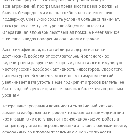
вознаграждений, программы преданности казино должны
бывать безвредными и на чью-либо волю качественную
поддержку. Сие нужно создать условия больше онлайн-чат,
электронную почту, конура или общественные сети.
Оперативная вдобавок действенная помощь имеет важное
значение в видах покорения лояльности игроков.
Азы геймификации, даже таблицы лидеров и значки
достижений, добавляют состязательный органоген во
видеоигровой разрушение игорный дом а также стимулируют
частоту сессий вдобавок активность инвесторов. Сверх того,
система уровней является массивным стимулом, еликий
увеличивает втянутость а еще подкрепит игроков деятельнее
быть в одной кружке при деле, силясь к более великорослым
уровням.
Теперешние програмки лояльности онлайновый-казино
заменяю изображения игроков что касается взаимодействии
изо играми. Они отступают от транзакционных устройств и
концентрируются на персонализации а также эксклюзивности,
основанных во игровом поведении а еще энергичности