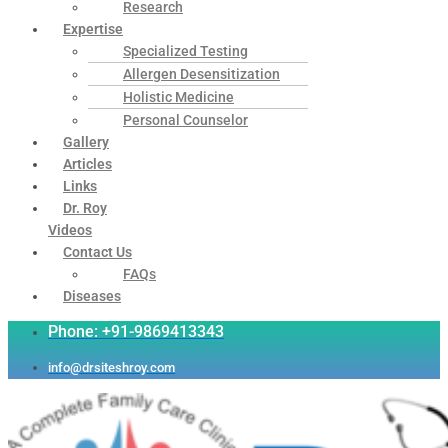
Research
Expertise
Specialized Testing
Allergen Desensitization
Holistic Medicine
Personal Counselor
Gallery
Articles
Links
Dr. Roy
Videos
Contact Us
FAQs
Diseases
Phone: +91-9869413343
info@drsiteshroy.com