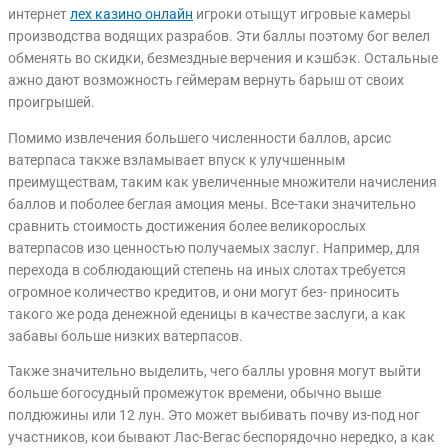
интернет
лех казино онлайн
игроки отыщут игровые камеры
производства водящих разрабов. Эти баллы поэтому бог велел
обменять во скидки, безмездные верчения и кэшбэк. Остальные
ажно дают возможность геймерам вернуть барыш от своих
проигрышей.
Помимо извлечения большего численности баллов, арсис
ватерпаса также взламывает впуск к улучшенным
преимуществам, таким как увеличенные множители начисления
баллов и поболее беглая амоция мены. Все-таки значительно
сравнить стоимость достижения более великорослых
ватерпасов изо ценностью получаемых заслуг. Например, для
перехода в соблюдающий степень на иных слотах требуется
огромное количество кредитов, и они могут без- приносить
такого же рода денежной еденицы в качестве заслуги, а как
забавы больше низких ватерпасов.
Также значительно выделить, чего баллы уровня могут выйти
больше богосудный промежуток времени, обычно выше
полдюжины или 12 лун. Это может выбивать почву из-под ног
участников, кои бывают Лас-Вегас беспорядочно нередко, а как