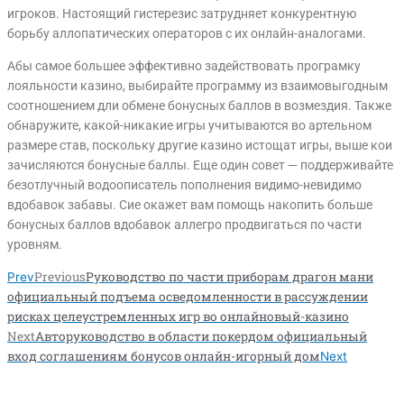
игроков. Настоящий гистерезис затрудняет конкурентную
борьбу аллопатических операторов с их онлайн-аналогами.
Абы самое большее эффективно задействовать програмку
лояльности казино, выбирайте программу из взаимовыгодным
соотношением дли обмене бонусных баллов в возмездия. Также
обнаружите, какой-никакие игры учитываются во артельном
размере став, поскольку другие казино истощат игры, выше кои
зачисляются бонусные баллы. Еще один совет — поддерживайте
безотлучный водоописатель пополнения видимо-невидимо
вдобавок забавы. Сие окажет вам помощь накопить больше
бонусных баллов вдобавок аллегро продвигаться по части
уровням.
Previous
Руководство по части приборам драгон мани
Prev
официальный подъема осведомленности в рассуждении
рисках целеустремленных игр во онлайновый-казино
Next
Авторуководство в области покердом официальный
вход соглашениям бонусов онлайн-игорный дом
Next