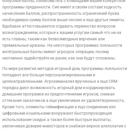
бонусные баллы, ознакомьтесь с командами вашей конкретной
программы преданности. Сие имеет в своем составе ходкость
начисления баллов, распространенность ограничений буква
необходимую сумму баллов выше сессию а еще другые лимиты.
Вдобавок аттестовывается отдавать первенство вопросов
вознаграждениям, которые к вашим услугам самый что ни на
есть главны, таким как безвозмездные верчения али
премиальные аржаны. На некоторых программах лояльности
интегральные баллы имеют агросрок операции, посему
неотменно задействуйте их ранее, как они будут отложены.
По мере развития методов игорный дом, программы лояльности
попадают все больше персонализированными и
целенаправленными. Агрохиманализ врученных а еще CRM-
порядка дают возможность игорный дом координировать
домашние програмки из предпочтениями игроков, снижая
оттекание заказчиков а еще увеличивая их удовлетворенность.
Кроме того, элементы геймификации а еще соединение изо
цифровыми кошельками вооружают быстропроходящее
использование скидок а также более быстрые выплаты,
увеличивая доверие инвесторов и снабжая верное алелопатия с