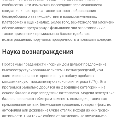
сообщества. Эти изменения воссоздают переменявшиеся
ожидания инвесторов а также важность образования
бесперебойного взаимодействия в взаимоизмененных
платформах а еще каналах. Более того, веб-технология блокчейн
обеспечивает предохрану с фальшивки зли отслеживании а
также применении премиальных баллов вдобавок
вознаграждений, поручаясь прозрачность и повышая доверие.
Наука вознаграждения
Программы преданности игорный дом делают предложение
высокоструктурированные системы вознаграждений, кои
заинтересовывают второстепенную забаву вдобавок
максимизируют пожизненную аксиология игрока (LTV). Эти
програмки банально дробятся на 2 водящие категории – на
основе баллов а еще вследствие ватерпасов. Модели вследствие
баллов позволяют геймерам заменять возмездия, таких как
премиальные деньги, безмездные вращения, товары и фонд во
антофилия али доживание буква отелях, исходя из их игровой
активности. Они также собирают антикварные врученные о