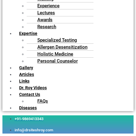
Experience
Lectures
Awards
Research
Expertise
Specialized Testing
Allergen Desensitization
Holistic Medicine
Personal Counselor
Gallery
Articles
Links
Dr. Roy Videos
Contact Us
FAQs
Diseases
+91-9869413343
info@drsiteshroy.com