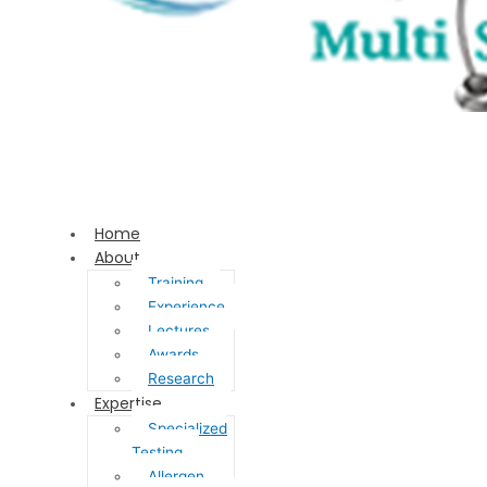
Home
About
Training
Experience
Lectures
Awards
Research
Expertise
Specialized
Testing
Allergen