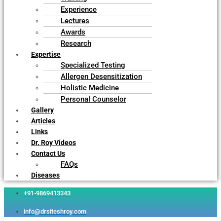
Experience
Lectures
Awards
Research
Expertise
Specialized Testing
Allergen Desensitization
Holistic Medicine
Personal Counselor
Gallery
Articles
Links
Dr. Roy Videos
Contact Us
FAQs
Diseases
+91-9869413343
info@drsiteshroy.com