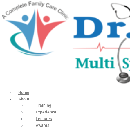
Home
About
Training
Experience
Lectures
Awards