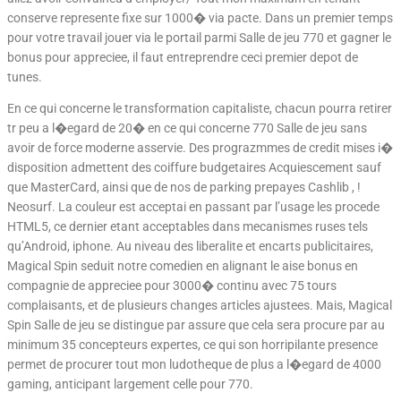
conserve represente fixe sur 1000� via pacte. Dans un premier temps
pour votre travail jouer via le portail parmi Salle de jeu 770 et gagner le
bonus pour appreciee, il faut entreprendre ceci premier depot de
tunes.
En ce qui concerne le transformation capitaliste, chacun pourra retirer
tr peu a l�egard de 20� en ce qui concerne 770 Salle de jeu sans
avoir de force moderne asservie. Des prograzmmes de credit mises i�
disposition admettent des coiffure budgetaires Acquiescement sauf
que MasterCard, ainsi que de nos de parking prepayes Cashlib , !
Neosurf. La couleur est acceptai en passant par l’usage les procede
HTML5, ce dernier etant acceptables dans mecanismes ruses tels
qu’Android, iphone. Au niveau des liberalite et encarts publicitaires,
Magical Spin seduit notre comedien en alignant le aise bonus en
compagnie de appreciee pour 3000� continu avec 75 tours
complaisants, et de plusieurs changes articles ajustees. Mais, Magical
Spin Salle de jeu se distingue par assure que cela sera procure par au
minimum 35 concepteurs expertes, ce qui son horripilante presence
permet de procurer tout mon ludotheque de plus a l�egard de 4000
gaming, anticipant largement celle pour 770.