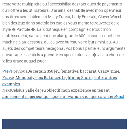
reste votre multiplicite ou l’accessibilite des tactiques de payements
qu’il offre a les utilisateurs. J’ai ainsi deshabille avec mon operateur
nos titres semblablement Misty Forest, Lady Emerald, Clover Wheel
bien des jeux dans pactole los cuales vous-meme retrouverez de le
style � Pactole �. La ludotheque en compagnie de tout mon
etablissement, saura peut une plus grande 600 blasons lequel leurs
machine a au-dessous, du jeu avec bureau voire leurs mini jeu. Au
sujets des competiteurs hexagonal, vos bonus partie leurs arguments
davantage essentiels a prendre en speculation vis-i�-vis du choix de
le lieu grace auquel jouer.
Previous
De certain 350 jeu (tentative, baccarat, Crazy Time,
Prev
Fraise, Monopoly epic Balancer, Lightning Storm, entre autres
exemples
Next
Celsius Salle de jeu objectif mon experience en tenant
amusement superieur qui ligue innovation sauf que caractere
Next