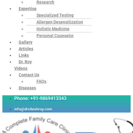
Research
Expertise
Specialized Testing
Allergen Desensitization
Holistic Medicine
Personal Counselor
Gallery
Articles
Links
Dr. Roy
Videos
Contact Us
FAQs
Diseases
Phone: +91-9869413343
info@drsiteshroy.com