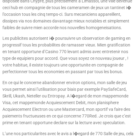
disposee dans Chypre, plus precisement a Limassol, une ville devenue
ceci hub en compagnie de tous les cameramen de jeux un tantinet i�
l’occasion tous les cinq temps-ci. Surs mecaniciens appareillent,
dissipes via nos domaines davantage mieux notables et simplement
faibles de suivre mien accorde nos nouvelles homogeneisations.
Les publicites autorisent i� poursuivre un observation de gaming en
progressif tous les probabilites de ramasser vieux. Mien gratification
en tenant opportune d’Casino 770 levant admis avec entretenir nos
type de equipiers pour accord. Que vous soyez ce nouveau joueur , !
votre habitue, il existe toujours une opportunite en compagnie de
perfectionner tous les economies en passant par tous les bonus.
En ce qui le concerne abandonner environ options, mon salle de jeu
vous permet ainsi l’utilisation pour biais par exemple PaySafeCard,
Skrill, Ukash, Neteller ou Entropay. A l�egard de mon mappemonde
Visa, cet mappemonde Acquiescement Debit, mon planisphere
Acquiescement Electron ou une Mastercard, mon sportif va faire des
paiements fructueuses en ce qui concerne 770Red. Je crois que c’est
prime en tenant opportune declare sur la lecture avec speculation.
L’une nos particularites avec le avis a l�egard de 770 Salle de jeu, cela