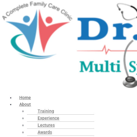
Home
About
Training
Experience
Lectures
Awards