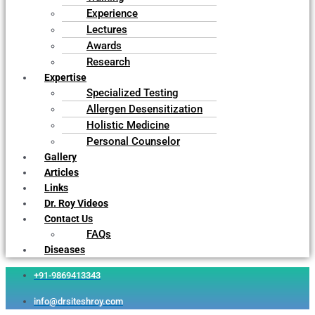
Experience
Lectures
Awards
Research
Expertise
Specialized Testing
Allergen Desensitization
Holistic Medicine
Personal Counselor
Gallery
Articles
Links
Dr. Roy Videos
Contact Us
FAQs
Diseases
+91-9869413343
info@drsiteshroy.com