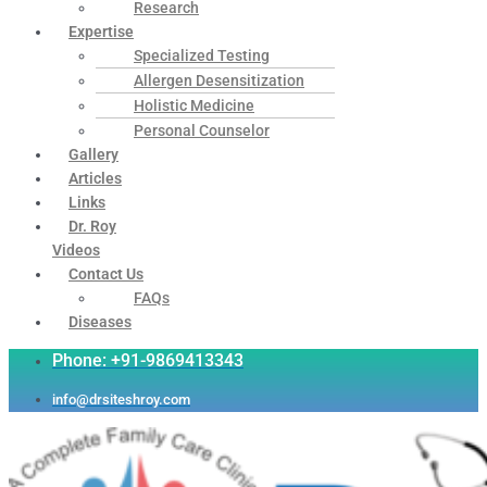
Research
Expertise
Specialized Testing
Allergen Desensitization
Holistic Medicine
Personal Counselor
Gallery
Articles
Links
Dr. Roy
Videos
Contact Us
FAQs
Diseases
Phone: +91-9869413343
info@drsiteshroy.com