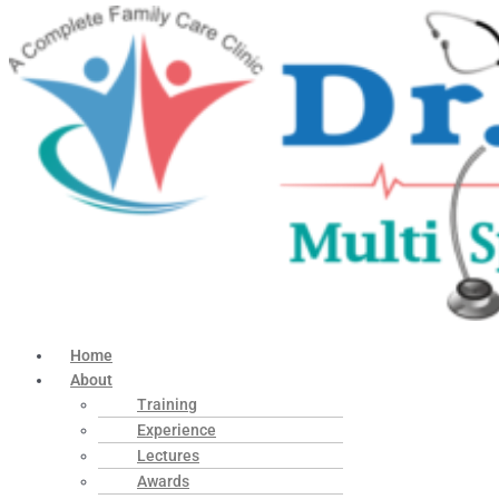
Home
About
Training
Experience
Lectures
Awards