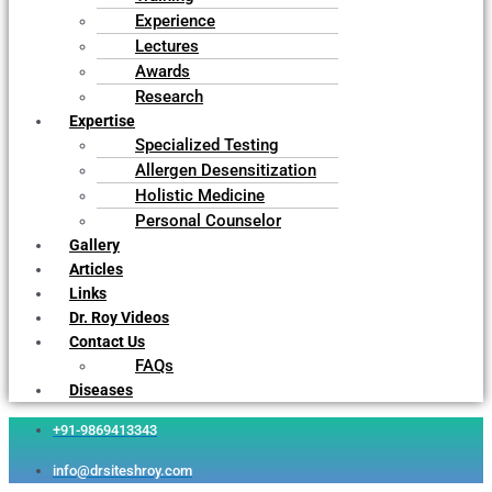
Experience
Lectures
Awards
Research
Expertise
Specialized Testing
Allergen Desensitization
Holistic Medicine
Personal Counselor
Gallery
Articles
Links
Dr. Roy Videos
Contact Us
FAQs
Diseases
+91-9869413343
info@drsiteshroy.com