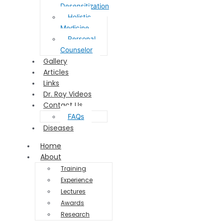
Desensitization
Holistic
Medicine
Personal
Counselor
Gallery
Articles
Links
Dr. Roy Videos
Contact Us
FAQs
Diseases
Home
About
Training
Experience
Lectures
Awards
Research