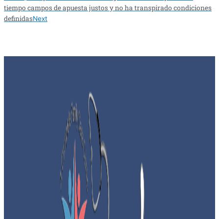
tiempo campos de apuesta justos y no ha transpirado condiciones
definidas
Next