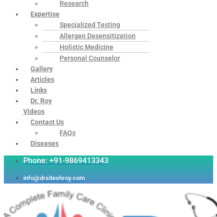
Research
Expertise
Specialized Testing
Allergen Desensitization
Holistic Medicine
Personal Counselor
Gallery
Articles
Links
Dr. Roy
Videos
Contact Us
FAQs
Diseases
Phone: +91-9869413343
info@drsiteshroy.com