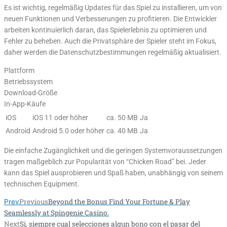
Es ist wichtig, regelmäßig Updates für das Spiel zu installieren, um von
neuen Funktionen und Verbesserungen zu profitieren. Die Entwickler
arbeiten kontinuierlich daran, das Spielerlebnis zu optimieren und
Fehler zu beheben. Auch die Privatsphäre der Spieler steht im Fokus,
daher werden die Datenschutzbestimmungen regelmäßig aktualisiert.
Plattform
Betriebssystem
Download-Größe
In-App-Käufe
iOS
iOS 11 oder höher
ca. 50 MB
Ja
Android
Android 5.0 oder höher
ca. 40 MB
Ja
Die einfache Zugänglichkeit und die geringen Systemvoraussetzungen
tragen maßgeblich zur Popularität von “Chicken Road” bei. Jeder
kann das Spiel ausprobieren und Spaß haben, unabhängig von seinem
technischen Equipment.
Previous
Beyond the Bonus Find Your Fortune & Play
Prev
Seamlessly at Spingenie Casino.
Next
Si, siempre cual selecciones algun bono con el pasar del