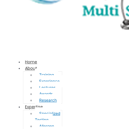
Home
About
Training
Experience
Lectures
Awards
Research
Expertise
Specialized
Testing
Allergen