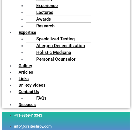
Experience
Lectures
Awards
Research
Expertise
Specialized Testing
Allergen Desensitization
Holistic Medicine
Personal Counselor
Gallery
Articles
Links
Dr. Roy Videos
Contact Us
FAQs
Diseases
+91-9869413343
info@drsiteshroy.com