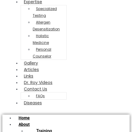
Expertise
Specialized
Testing
Allergen
Desensitization
Holistic
Medicine
Personal
Counselor
Gallery
Articles
Links
Dr. Roy Videos
Contact Us
FAQs
Diseases
Home
About
Training