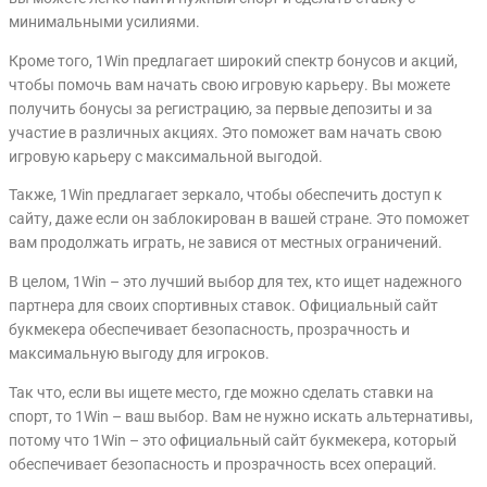
минимальными усилиями.
Кроме того, 1Win предлагает широкий спектр бонусов и акций,
чтобы помочь вам начать свою игровую карьеру. Вы можете
получить бонусы за регистрацию, за первые депозиты и за
участие в различных акциях. Это поможет вам начать свою
игровую карьеру с максимальной выгодой.
Также, 1Win предлагает зеркало, чтобы обеспечить доступ к
сайту, даже если он заблокирован в вашей стране. Это поможет
вам продолжать играть, не завися от местных ограничений.
В целом, 1Win – это лучший выбор для тех, кто ищет надежного
партнера для своих спортивных ставок. Официальный сайт
букмекера обеспечивает безопасность, прозрачность и
максимальную выгоду для игроков.
Так что, если вы ищете место, где можно сделать ставки на
спорт, то 1Win – ваш выбор. Вам не нужно искать альтернативы,
потому что 1Win – это официальный сайт букмекера, который
обеспечивает безопасность и прозрачность всех операций.