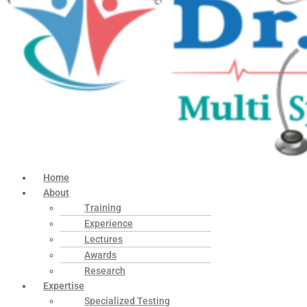
Home
About
Training
Experience
Lectures
Awards
Research
Expertise
Specialized Testing