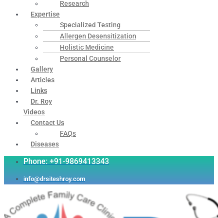
Research
Expertise
Specialized Testing
Allergen Desensitization
Holistic Medicine
Personal Counselor
Gallery
Articles
Links
Dr. Roy
Videos
Contact Us
FAQs
Diseases
Phone: +91-9869413343
info@drsiteshroy.com