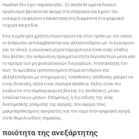
mushan δεν έχει παραποιηθεί. Οι αποδεδειγμένα δίκαιοι
οργανισμοί βρίσκονται ακόμη στα σπάργανα και έχουν την
ευκαιρία να φέρουν επανάσταση στη διαφάνεια στα ψηφιακά
τυχερά παιχνίδια.
Ενώ η εμπειρία χρήστη επικεντρώνεται στον τρόπο με τον οποίο
οι άνθρωποι αντιλαμβάνονται και αλληλεπιδρούν με το λογισμικό
και το υλικό, η γνωσιακή γεροντοψυχολογία είναι ένας κλάδος
που βλέπει την ανθρώπινη πραγματικότητα περισσότερο μέσα από
το πρίσμα των μη φυσιολογικών διεργασιών. Η κατανόηση του
πώς τα αμοιβαία τροποποιημένα άτομα αντιδρούν και
αλληλεπιδρούν με στοχευμένες τοποθεσίες απόδοσης μπορεί να
είναι δύσκολη, αλλά είναι σίγουρα αλήθεια. Άλλοι είναι πιο
ευάλωτοι στη συμπεριφορική βία και τις συνδέσεις, μέσω
εναλλακτικών μέσων. Επομένως, η διείσδυση της νέας
διατομεακής ρύθμισης της αγοράς, που αφορά τους
μακροπρόθεσμους αγοραστές και τον νόμο στην ψηφιακή αγορά,
είναι θεμελιώδους σημασίας.
ποιότητα της ανεξάρτητης