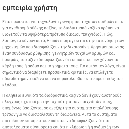
εμπειρία χρήστη
Είτε πρόκειται για τεχνολογία γεννήτριας τυχαίων αριθμών είτε
για σχεδιασμό οθόνης καζίνο, τα διαδικτυακά καζίνο πρέπει να
υιοθετούν τα υψηλότερα πρότυπα δίκαιου παιχνιδιού. Πώς,
λοιπόν, το κάνουν αυτό; Η απάντηση έγκειται στην κατανόηση των
μηχανισμών που διασφαλίζουν την δικαιοσύνη. Χρησιμοποιώντας
έναν συνδυασμό ρύθμισης, γεννητριών τυχαίων αριθμών και
δοκιμών, τα καζίνο διασφαλίζουν ότι οι παίκτες δεν χάνουν τα
κέρδη τους ή ακόμα και τα χρήματά τους. Για αυτόν τον λόγο, είναι
σημαντικό να διαβάζετε προσεκτικά κριτικές, να επιλέγετε
αδειοδοτημένα καζίνο και να παρακολουθείτε τις πρακτικές του
κλάδου.
Η αλήθεια είναι ότι τα διαδραστικά καζίνο δεν έχουν αυστηρούς
ελέγχους σχετικά με την τυχαιότητα των παιχνιδιών τους,
επομένως βασίζονται σε ανεξάρτητα συστήματα επαλήθευσης
τρίτων για να διασφαλίσουν τη διαφάνεια. Αυτά τα συστήματα
επιτρέπουν επίσης στους παίκτες να διασφαλίζουν ότι τα
αποτελέσματα είναι ορατά και ότι η κλήρωση ή η ανάμειξη των