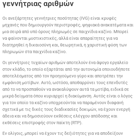
γεννήτριας αριθμών
Οι ανεξάρτητες γεννήτριες ποσότητας (IVG) είναι κρυφές
μηχανές που δημιουργούν περιστροφές, ψηφιακά ανακατέματα και
μια σειρά από υπό όρους πληρωμές σε παιχνίδια καζίνο. Μπορεί
να φαίνονται μυστικιστικές, αλλά είναι απαραίτητες για να
διατηρηθεί η δικαιοσύνη και, θεωρητικά, η χαριστική φύση των
πληρωμών στα παιχνίδια καζίνο.
Οι γεννήτριες τυχαίων αριθμών αποτελούν ένα άψογο εργαλείο
στον κλάδο, το οποίο εξαρτάται από την αυτονομία οποιουδήποτε
αποτελέσματος από τον προηγούμενο γύρο και αποτρέπει την
εμφάνιση μοτίβων. Αυτό, ωστόσο, αποθαρρύνει τους επενδυτές
από το να προσπαθούν να ανακαλύψουν αυτά τα μοτίβα, ειδικά σε
μικρά δείγματα όπου κυριαρχεί η διακύμανση. Αυτός είναι ο λόγος
για τον οποίο τα καζίνο υποχρεούνται να παραμένουν διαφανή
σχετικά με τις δικές τους διαδικασίες δοκιμών, να έχουν ενεργή
άδεια και να δημοσιεύουν εκθέσεις ελέγχου απόδοσης και
εκθέσεις επιστροφής στον παίκτη (RTP).
Εν ολίγοις, μπορεί να έχουν τις δεξιότητες για να αποδείξουν