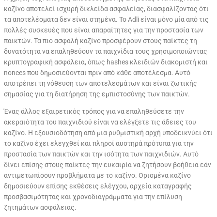
καζίνο αποτελεί ισχυρή δικλείδα ασφαλείας, διασφαλίζοντας ότι
τα αποτελέσματα δεν είναι στημένα. Το Adli είναι μόνο μία από τις
πολλές συσκευές που είναι απαραίτητες για την προστασία των
παικτών. Τα πιο ασφαλή καζίνο προσφέρουν στους παίκτες τη
δυνατότητα να επαληθεύουν τα παιχνίδια τους χρησιμοποιώντας
κρυπτογραφική ασφάλεια, όπως hashes κλειδιών διακομιστή και
nonces που δημοσιεύονται πριν από κάθε αποτέλεσμα. Αυτό
αποτρέπει τη νόθευση των αποτελεσμάτων και είναι ζωτικής
σημασίας για τη διατήρηση της εμπιστοσύνης των παικτών.
Ένας άλλος εξαιρετικός τρόπος για να επαληθεύσετε την
ακεραιότητα του παιχνιδιού είναι να ελέγξετε τις άδειες του
καζίνο. Η εξουσιοδότηση από μια ρυθμιστική αρχή υποδεικνύει ότι
το καζίνο έχει ελεγχθεί και πληροί αυστηρά πρότυπα για την
προστασία των παικτών και την ισότητα των παιχνιδιών. Αυτό
δίνει επίσης στους παίκτες την ευκαιρία να ζητήσουν βοήθεια εάν
αντιμετωπίσουν προβλήματα με το καζίνο. Ορισμένα καζίνο
δημοσιεύουν επίσης εκθέσεις ελέγχου, αρχεία καταγραφής
προσβασιμότητας και χρονοδιαγράμματα για την επίλυση
ζητημάτων ασφάλειας.