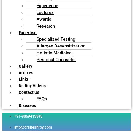
Experience
Lectures
Awards
Research
Expertise
Specialized Testing
Allergen Desensitization
Holistic Medicine
Personal Counselor
Gallery
Articles
Links
Dr. Roy Videos
Contact Us
FAQs
Diseases
+91-9869413343
info@drsiteshroy.com