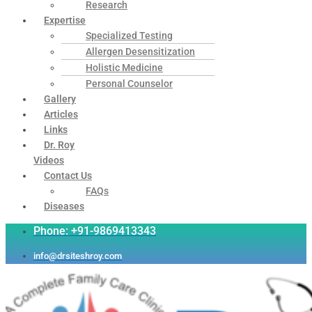
Research
Expertise
Specialized Testing
Allergen Desensitization
Holistic Medicine
Personal Counselor
Gallery
Articles
Links
Dr. Roy
Videos
Contact Us
FAQs
Diseases
Phone: +91-9869413343
info@drsiteshroy.com