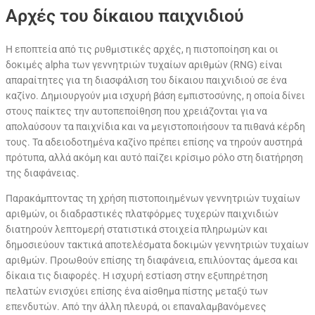
Αρχές του δίκαιου παιχνιδιού
Η εποπτεία από τις ρυθμιστικές αρχές, η πιστοποίηση και οι
δοκιμές alpha των γεννητριών τυχαίων αριθμών (RNG) είναι
απαραίτητες για τη διασφάλιση του δίκαιου παιχνιδιού σε ένα
καζίνο. Δημιουργούν μια ισχυρή βάση εμπιστοσύνης, η οποία δίνει
στους παίκτες την αυτοπεποίθηση που χρειάζονται για να
απολαύσουν τα παιχνίδια και να μεγιστοποιήσουν τα πιθανά κέρδη
τους. Τα αδειοδοτημένα καζίνο πρέπει επίσης να τηρούν αυστηρά
πρότυπα, αλλά ακόμη και αυτό παίζει κρίσιμο ρόλο στη διατήρηση
της διαφάνειας.
Παρακάμπτοντας τη χρήση πιστοποιημένων γεννητριών τυχαίων
αριθμών, οι διαδραστικές πλατφόρμες τυχερών παιχνιδιών
διατηρούν λεπτομερή στατιστικά στοιχεία πληρωμών και
δημοσιεύουν τακτικά αποτελέσματα δοκιμών γεννητριών τυχαίων
αριθμών. Προωθούν επίσης τη διαφάνεια, επιλύοντας άμεσα και
δίκαια τις διαφορές. Η ισχυρή εστίαση στην εξυπηρέτηση
πελατών ενισχύει επίσης ένα αίσθημα πίστης μεταξύ των
επενδυτών. Από την άλλη πλευρά, οι επαναλαμβανόμενες