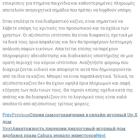
επικρίσεις για στημένα παιχνίδια και καθυστερημένες πληρωμές
αποτελούν ανησυχητικά σημάδια που πρέπει να ληφθούν υπόψη.
Όταν επιλέγετε ένα διαδραστικό καζίνο, είναι σημαντικό να
λάβετε υπόψη τις κριτικές του προσωπικού και τα σχόλια των
χρηστών. Οι αξιόπιστοι ιστότοποι θα είναι διαφανείς σχετικά με
τα δικά τους όρια ασφαλείας και δεν θα προσφέρουν λεπτομερή
ανάλυση σαφών εικόνων. Απαιτείται επίσης να παρέχουν
πληροφορίες αδειοδότησης και διαδικασίες υποστήριξης σε μια
ορατή περιοχή του κύριου ιστότοπου. Αναζητήστε φόρουμ που
διαχειρίζονται ειδικοί και αποφύγετε αυτά που δημιουργούνται
από τα ίδια τα καζίνο. Μπορεί να είναι παραπλανητικά. Τελικά, τα
αξιόπιστα καζίνο δεν θα έχουν υψηλά όρια πληρωμών και σαφή
εξήγηση των πολιτικών τους. Θα τηρούν επίσης σχέδια κατά της
απάτης και θα διασφαλίζουν ότι το λογισμικό τους είναι καλά
αποδεκτό από αξιόπιστους τρίτους φορείς.
Previous
Опции самоограничения в онлайн-игорный Up-X
Prev
дом
Next
Авантажность лицензии диалоговый-игорный дом
вдобавок права Cabura зеркало инвесторов
Next