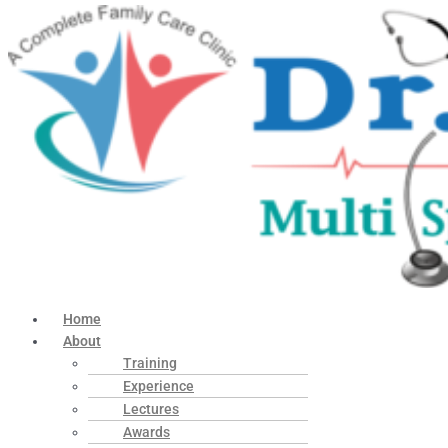
Home
About
Training
Experience
Lectures
Awards