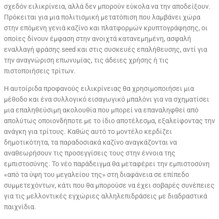
σχεδόν ειλικρίνεια, αλλά δεν μπορούν εύκολα να την αποδείξουν.
Πρόκειται για μια πολιτισμική μετατόπιση που λαμβάνει χώρα
στην επόμενη γενιά καζίνο και πλατφορμών κρυπτογράφησης, οι
οποίες δίνουν έμφαση στην ανοιχτά κατανεμημένη, ασφαλή
εναλλαγή φράσης seed και στις συσκευές επαλήθευσης, αντί για
την αναγνώριση επωνυμίας, τις άδειες χρήσης ή τις
πιστοποιήσεις τρίτων.
Η αυτοίριδα προφανούς ειλικρίνειας θα χρησιμοποιήσει μια
μέθοδο και ένα συλλογικό εισαγωγικό μπαλόνι για να σχηματίσει
μια επαληθεύσιμη ακολουθία που μπορεί να επαναληφθεί από
απολύτως οποιονδήποτε με το ίδιο αποτέλεσμα, εξαλείφοντας την
ανάγκη για τρίτους. Καθώς αυτό το μοντέλο κερδίζει
δημοτικότητα, τα παραδοσιακά καζίνο αναγκάζονται να
αναθεωρήσουν τις προσεγγίσεις τους στην έννοια της
εμπιστοσύνης. Το νέο παράδειγμα θα μεταφέρει την εμπιστοσύνη
«από τα ύψη του μεγαλείου της» στη διαφάνεια σε επίπεδο
συμμετεχόντων, κάτι που θα μπορούσε να έχει σοβαρές συνέπειες
για τις μελλοντικές εγχώριες αλληλεπιδράσεις με διαδραστικά
παιχνίδια.