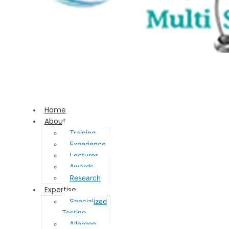
Home
About
Training
Experience
Lectures
Awards
Research
Expertise
Specialized
Testing
Allergen